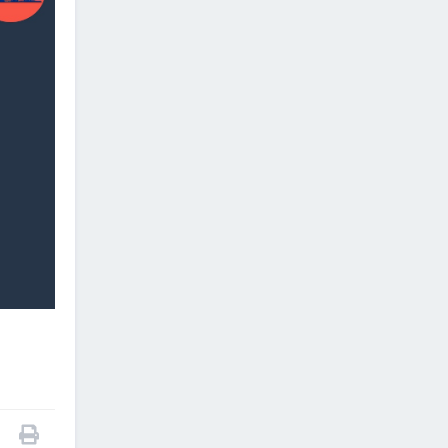
2026/06/26
АВТО ЗАМ, ЗАМЫН
БАЙГУУЛАМЖИЙГ ХААЖ,
ТҮР ЗАМААР ЗОРЧУУЛАХ
ТУХАЙ
2026/06/26
ТУСГАЙ ЗОРИУЛАЛТЫН
АВТО ЗАМЫН ТӨСЛИЙН
ХӨРӨНГӨ ОРУУЛАГЧИЙГ
СОНГОН ШАЛГАРУУЛАХ
УРИЛГА
2026/06/26
“Автотээврийн хэрэгслийн
бүртгэл хөтлөх, улсын
дугаар олгох журам”-
төслийн хэлэлцүүлэгт
таныг урьж байна.
2026/06/25
"Францын талтай хамтран
Улаанбаатар дахь
нислэгийн хөдөлгөөний