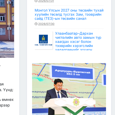
2026/07/31
Монгол Улсын 2027 оны төсвийн тухай
хуулийн төсөлд тусгах Зам, тээврийн
сайд (ТЕЗ)-ын төсвийн санал
2026/07/30
Улаанбаатар–Дархан
чиглэлийн авто замын түр
хаагдах хэсэг болон
тээврийн хэрэгслийн
хөдөлгөөнийг зохион
байгуулах түр замын маршрут
2026/07/30
.
Зам, тээврийн салбарын статистикийн
мэдээ /2026 оны 6 дугаар сар/
2026/07/20
ая
Зам, тээврийн сайдын багцын улсын
. Үүнд:
төсвийн хөрөнгөөр баригдаж буй
төсөл, арга хэмжээний ажлын
ь өмнөх
гүйцэтгэл, санхүүжилтийн 2026 оны 6
дугаар сарын мэдээ
врээр
2026/07/09