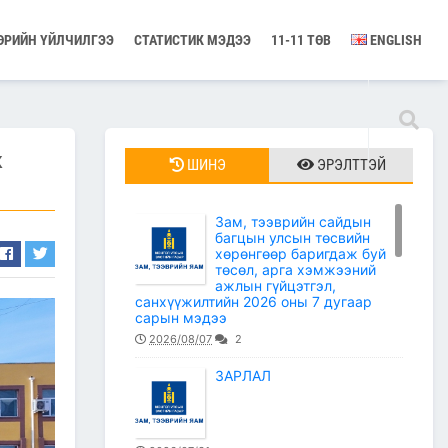
ӨРИЙН ҮЙЛЧИЛГЭЭ
СТАТИСТИК МЭДЭЭ
11-11 ТӨВ
ENGLISH
ж
ШИНЭ
ЭРЭЛТТЭЙ
Зам, тээврийн сайдын
багцын улсын төсвийн
хөрөнгөөр баригдаж буй
төсөл, арга хэмжээний
ажлын гүйцэтгэл,
санхүүжилтийн 2026 оны 7 дугаар
сарын мэдээ
2026/08/07
2
ЗАРЛАЛ