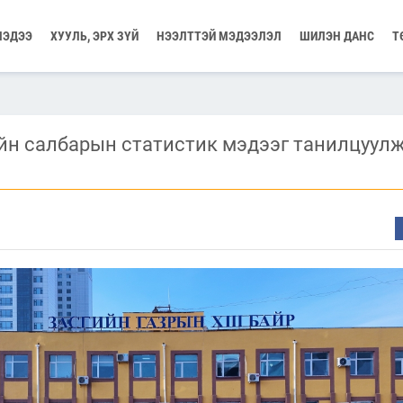
МЭДЭЭ
ХУУЛЬ, ЭРХ ЗҮЙ
НЭЭЛТТЭЙ МЭДЭЭЛЭЛ
ШИЛЭН ДАНС
Т
ийн салбарын статистик мэдээг танилцуул