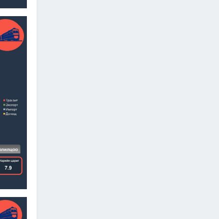
холболт болон логистикийг
сайжруулах төсөл”-ийн
хүрээнд хэрэгжиж буй
А0301: Улаанбаатар–
Арвайхээр чиглэлийн 105 км авто
замын засварын ажлын Байгаль
орчин, нийгмийн менежментийн
төлөвлөгөө батлагдлаа
2026/06/29
“Монгол Улсын тээврийн
холболт болон логистикийг
сайжруулах төсөл”-ийн
хүрээнд хэрэгжүүлж буй
А0302: Арвайхээр -
Баянхонгор чиглэлийн 35.82 км авто
замын засварын ажлын “Байгаль
орчин, нийгмийн менежментийн
төлөвлөгөө” батлагдлаа
2026/06/29
Агаарын навигацийн тоног
төхөөрөмжийн аюулгүй
ажиллагааны нөхцөл
байдал, удирдлагын
төвийн барилгын ажлын
явцтай танилцлаа