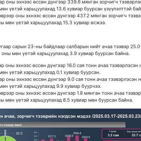
ар оны эхнээс өссөн дүнгээр 339.6 мянган зорчигч тээвэрлэ
өн үетэй харьцуулахад 13.6 хувиар буурсан үзүүлэлттэй бай
врээр оны эхнээс өссөн дүнгээр 437.2 мянган зорчигч тээв
ы мөн үетэй харьцуулахад 15.3 хувиар өсжээ.
гаар сарын 23-ны байдлаар салбарын нийт ачаа тээвэр 25.0
оны мөн үетэй харьцуулахад 3.9 хувиар буурсан байна.
р оны эхнээс өссөн дүнгээр 16.0 сая тонн ачаа тээвэрлэсэн 
өн үетэй харьцуулахад 0.1 хувиар буурсан.
р оны эхнээс өссөн дүнгээр 9.0 сая тонн ачаа тээвэрлэсэн 
өн үетэй харьцуулахад 9.9 хувиар буурчээ.
врээр оны эхнээс өссөн дүнгээр 1.8 мянган тонн ачаа тээвэ
ы мөн үетэй харьцуулахад 8.5 хувиар мөн буурсан байна.