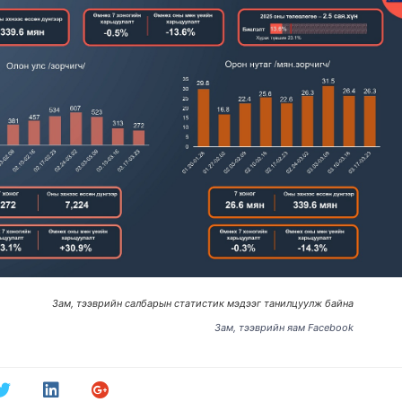
Зам, тээврийн салбарын статистик мэдээг танилцуулж байна
Зам, тээврийн яам Facebook