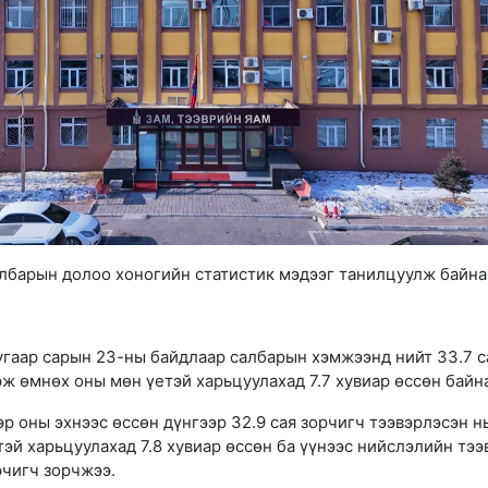
албарын долоо хоногийн статистик мэдээг танилцуулж байна
угаар сарын 23-ны байдлаар салбарын хэмжээнд нийт 33.7 с
ж өмнөх оны мөн үетэй харьцуулахад 7.7 хувиар өссөн байна
р оны эхнээс өссөн дүнгээр 32.9 сая зорчигч тээвэрлэсэн н
эй харьцуулахад 7.8 хувиар өссөн ба үүнээс нийслэлийн тээ
рчигч зорчжээ.