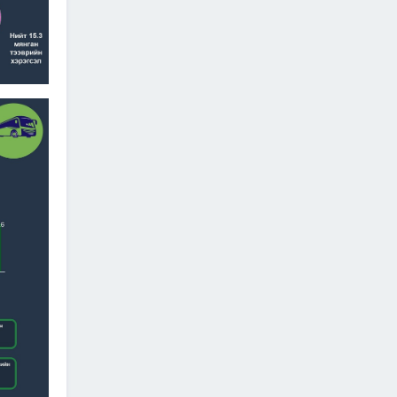
ӨРГӨТГӨЛИЙН ТӨСЛИЙН
ТАЛААР САНАЛ СОЛИЛЦЛОО
2026/06/29
Канад Улстай Агаарын
харилцааны хэлэлцээрийг
байгуулна
2026/06/29
ТӨРИЙН ЖИНХЭНЭ АЛБАН
ХААГЧИЙГ ШИЛЖҮҮЛЭН
БОЛОН СЭЛГЭН
АЖИЛЛУУЛАХ ТУХАЙ ЗАР
2026/06/29
САЙД Б.ДЭЛГЭРСАЙХАН
АВТОЗАМЫН АЮУЛГҮЙ
БАЙДАЛ, ТҮЛШНИЙ НӨӨЦ
БҮРДҮҮЛЭЛТ, БҮТЭЭН
БАЙГУУЛАЛТЫН АЖЛЫГ
ТАСАЛДУУЛАХГҮЙ БАЙХ ҮҮРЭГ ӨГӨВ
2026/06/29
“Монгол Улсын тээврийн