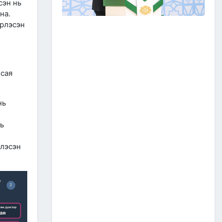
сэн нь
ЗАМ, ТЭЭВРИЙН САЛБАР
на.
2026 ОНЫ ЭХНИЙ ХАГАС
ЖИЛИЙН АЖЛАА ДҮГНЭЖ,
эрлэсэн
БҮТЭЭН БАЙГУУЛАЛТЫН
ТОМ ТӨСЛҮҮДИЙГ
ХУГАЦААНД НЬ АШИГЛАЛТАД
ОРУУЛАХЫГ ҮҮРЭГ БОЛГОЛОО
2026/07/08
2
 сая
ЗАМ, ТЭЭВРИЙН ЯАМНЫ
АЖИЛТАН, АЛБА
ХААГЧДЫГ ТӨРИЙН ОДОН
нь
МЕДАЛИАР ШАГНАЛАА
2026/07/08
нь
ТӨРИЙН ОДОН
рлэсэн
МЕДАЛИАР ШАГНАЛАА
2026/07/08
1
“Монгол Улсын тээврийн
холболт болон логистикийг
сайжруулах төсөл”-ийн
хүрээнд хэрэгжүүлж буй