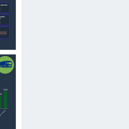
2026/07/06
"МИАТ" ТӨХК-ийн 70
жилийн ойд зориулсан
шуудангийн марк
хэвлэгдлээ
2026/07/06
Монгол Улсын агаарын
тээврийн салбарын
хөгжлийн ирээдүйн чиг
хандлагыг хамтдаа
тодорхойлж байна
2026/07/06
Нефть импортлогч
компаниудын төлөөллийг
хүлээн авч уулзлаа
2026/06/29
1
ЗАМ, ТЭЭВРИЙН САЙД
Б.ДЭЛГЭРСАЙХАН ЯПОН
УЛСЫН ЭЛЧИН САЙДТАЙ
НИСЭХ БУУДЛЫН