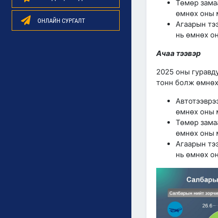
Төмөр зама
өмнөх оны м
ОНЛАЙН СУРГАЛТ
Агаарын тээ
нь өмнөх он
Ачаа тээвэр
2025 оны гуравду
тонн болж өмнөх 
Автотээврээ
өмнөх оны м
Төмөр замаа
өмнөх оны м
Агаарын тээ
нь өмнөх он