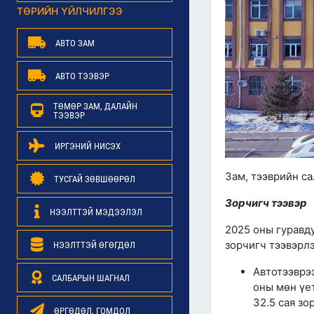
ТӨРИЙН ҮЙЛЧИЛГЭЭ
АВТО ЗАМ
АВТО ТЭЭВЭР
ТӨМӨР ЗАМ, ДАЛАЙН
ТЭЭВЭР
ИРГЭНИЙ НИСЭХ
Зам, тээврийн с
ТУСГАЙ ЗӨВШӨӨРӨЛ
Зорчигч тээвэр
НЭЭЛТТЭЙ МЭДЭЭЛЭЛ
2025 оны гуравд
зорчигч тээвэрлэ
НЭЭЛТТЭЙ ӨГӨГДӨЛ
Автотээврээ
САЛБАРЫН ШАГНАЛ
оны мөн үет
32.5 сая зо
ӨРГӨДӨЛ, ГОМДОЛ