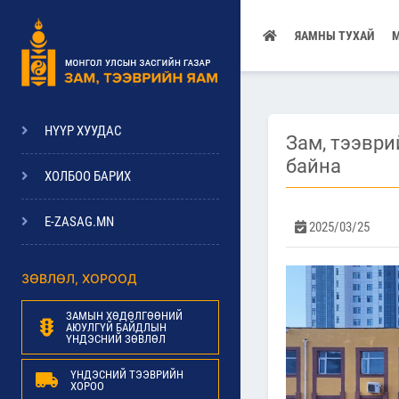
ЯАМНЫ ТУХАЙ
НҮҮР ХУУДАС
Зам, тээвр
байна
ХОЛБОО БАРИХ
E-ZASAG.MN
2025/03/25
ЗӨВЛӨЛ, ХОРООД
ЗАМЫН ХӨДӨЛГӨӨНИЙ
АЮУЛГҮЙ БАЙДЛЫН
ҮНДЭСНИЙ ЗӨВЛӨЛ
ҮНДЭСНИЙ ТЭЭВРИЙН
ХОРОО