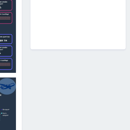
А0502: Өндөрхаан-
Чойбалсан чиглэлийн 50 км авто
замын их засварын ажлын “Байгаль
орчин, нийгмийн менежментийн
төлөвлөгөө” батлагдлаа.
2026/07/08
1
“МИАТ” ТӨХК-ийн ажилтан,
албан хаагчдыг Төрийн
дээд одон медалиар
шагналаа
2026/07/07
516 мянган удаагийн
нислэгээр 25.7 сая
зорчигч тээвэрлэж чадсан
"МИАТ" ТӨХК-ийн 70
жилийн ТҮҮХ
2026/07/07
2
Улсын болон орон нутгийн
чанартай хатуу хучилттай
авто замын сүлжээг
өргөжүүлэх ажлууд үе
шаттай хийгдсээр байна