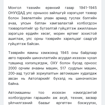
Монгол тээхийн ерөнхий газар
1941-1945
ОНУУДАД улс
орныхоо зайлшгүй хэрэгцээт тээвэр
болон Зөвлөлтийн улаан армид туслах бэлгийн
ачаа, улсын батлан хамгаалахтай холбогдсон
тээвэрлэлтийг үр бүтээлтэй гүйцэтгэж ажиллахын
зэрэгцээ ердийн хөсөг, морин өртөөг зохистой
ашиглаж, улс орны тээврийн харилцааг саадгүй
гүйцэтгэж байсан.
Тээврийн яамны хэмжээнд
1945 оны байдлаар
авто паркийн шинэчлэлтийн асуудал ихээхэн чухал
түвшинд хэлэлцэгдэж, ОХУ болон бусад орноос
2000 орчим ачааны машин, 517 суудлын машин,
200-аад тусгай зориулалтын автомашин
худалдаж
авсан нь Автопаркийг бүхэлд нь шинэчилсэн
байна.
Автомашины тоо ихээхэн нэмэгдсэнтэй
холбогдуулан гарашийн аж ахуй, техник, засвар
үйлчилгээний баазыг өргөтгөн бэхжүүлэх,