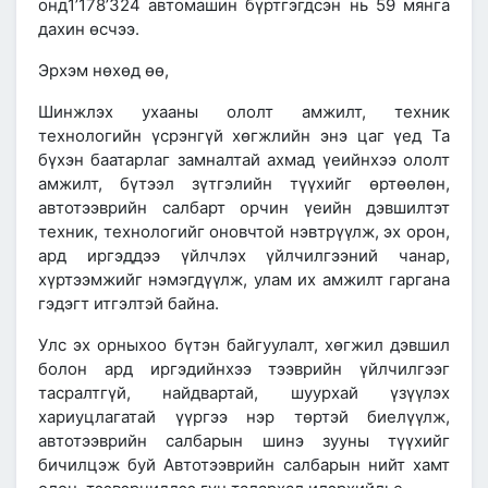
онд1’178’324
автомашин бүртгэгдсэн
нь
59 мянга
дахин өсчээ.
Эрхэм нөхөд өө,
Шинжлэх ухааны ололт амжилт, техник
технологийн үсрэнгүй хөгжлийн энэ цаг үед Та
бүхэн баатарлаг замналтай ахмад үеийнхээ ололт
амжилт, бүтээл зүтгэлийн түүхийг өртөөлөн,
автотээврийн салбарт орчин үеийн дэвшилтэт
техник, технологийг оновчтой нэвтрүүлж, эх орон,
ард иргэддээ үйлчлэх үйлчилгээний чанар,
хүртээмжийг нэмэгдүүлж, улам их амжилт гаргана
гэдэгт итгэлтэй байна.
Улс эх орныхоо бүтэн байгуулалт, хөгжил дэвшил
болон ард иргэдийнхээ тээврийн үйлчилгээг
тасралтгүй, найдвартай, шуурхай үзүүлэх
хариуцлагатай үүргээ нэр төртэй биелүүлж,
автотээврийн салбарын шинэ зууны түүхийг
бичилцэж буй Автотээврийн салбарын нийт хамт