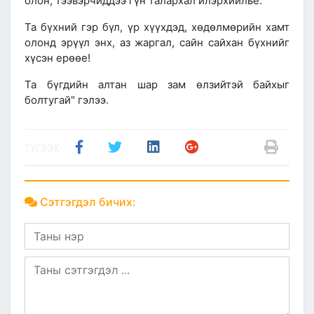
олон, тээвэрчиддээ гүн талархал илэрхийлье.
Та бүхний гэр бүл, үр хүүхдэд, хөдөлмөрийн хамт
олонд эрүүл энх, аз жаргал, сайн сайхан бүхнийг
хүсэн ерөөе!
Та бүгдийн алтан шар зам өлзийтэй байхыг
болтугай" гэлээ.
ТҮГЭЭХ:
Сэтгэгдэл бичих: