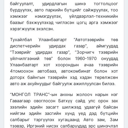
байгуулалт, удирдлагын шинэ тогтолцоог
бүрдүүлэх, авто паркийн бүтцийг сайжруулах, тоо
хэмжээг нэмэгдүүлэх, үйлдвэрлэл-техникийн
баазыг бэхжүүлэхэд чиглэсэн цогц арга хэмжээг
хэрэгжүүлж эхэлсэн.
Тухайлбал Улаанбаатарт “Автотээврийн төв
диспетчерийн удирдах газар”, аймгуудад
“Тээврийг удирдах газар”, “Зорчигч тээврийн
үйлчилгээний төв” болон 1960-1970 онуудад
Улаанбаатарт хот хоорондын ачаа тээврийн
4томоохон автобааз, автокомбинат болон хот
доторх байнгын тээврийн хэд хэдэн төрөлжсөн
авто аж ахуйнуудыг байгуулж ажиллуулсан билээ.
“МОНГОЛ ТРАНС”
-ын анхны жолооч нарын нэг
Гаваагаар овоглосон Батхүү сайд
улс орон зах
зээлийн эдийн засагт шилжээд удаагүй байсан
нийгэм эдийн засгийн хүнд үед дэд бүтцийн
салбарыг тэргүүлэх хугацаанд Авто зам, Зам
тээвэр, Иргэний нисэх салбаруудад эрс шинэчлэл