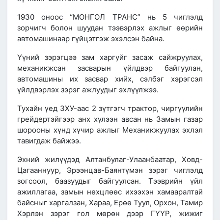
1930 оноос
“МОНГОЛ ТРАНС” нь 5 чиглэлд
зорчигч болон шуудан тээвэрлэх ажлыг өөрийн
автомашинаар гүйцэтгэж эхэлсэн байна.
Үүний зэрэгцээ
зам харгуйг засаж сайжруулах,
механикжсан засварын үйлдвэр байгуулан,
автомашины их засвар хийх, сэлбэг хэрэгсэл
үйлдвэрлэх
зэрэг ажлуудыг эхлүүлжээ.
Тухайн үед ЗХУ-аас 2 зүтгэгч трактор, чиргүүлийн
грейдертэйгээр анх хүлээн авсан нь
Замын газар
шорооны хүнд хүчир ажлыг Механикжуулах эхлэл
тавигдаж байжээ.
Эхний жилүүдэд Алтанбулаг-Улаанбаатар, Ховд-
Цагааннуур, Эрээнцав-Баянтүмэн зэрэг чиглэлд
зогсоол, баазуудыг байгуулсан. Тээврийн үйл
ажиллагаа, замын нөхцлөөс ихээхэн хамааралтай
байсныг харгалзан, Хараа, Ерөө Туул, Орхон, Тамир
Хэрлэн зэрэг гол мөрөн дээр ГҮҮР, жижиг