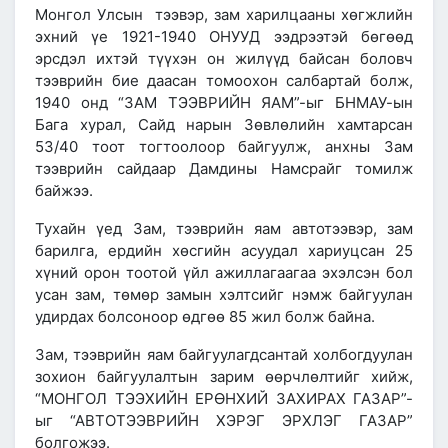
Монгол Улсын тээвэр, зам харилцааны хөгжлийн
эхний үе
1921-1940 ОНУУД
ээдрээтэй бөгөөд
эрсдэл ихтэй түүхэн
он жилүүд байсан боловч
тээврийн бие даасан томоохон салбартай болж,
1940 онд “ЗАМ ТЭЭВРИЙН ЯАМ”-
ыг
БНМАУ-ын
Бага хурал, Сайд нарын Зөвлөлийн хамтарсан
53/40 тоот тогтоолоор
байгуулж, анхны Зам
тээврийн сайдаар Дамдины Намсрайг томилж
байжээ.
Тухайн үед Зам, тээврийн яам автотээвэр, зам
барилга, ердийн хөсгийн асуудал хариуцсан 25
хүний орон тоотой үйл ажиллагаагаа эхэлсэн бол
усан зам, төмөр замын хэлтсийг нэмж байгуулан
удирдах болсоноор өдгөө 85 жил болж байна.
Зам, тээврийн яам байгуулагдсантай холбогдуулан
зохион байгуулалтын зарим өөрчлөлтийг хийж,
“МОНГОЛ ТЭЭХИЙН ЕРӨНХИЙ ЗАХИРАХ ГАЗАР”-
ыг “
АВТОТЭЭВРИЙН ХЭРЭГ ЭРХЛЭГ ГАЗАР”
болгожээ.