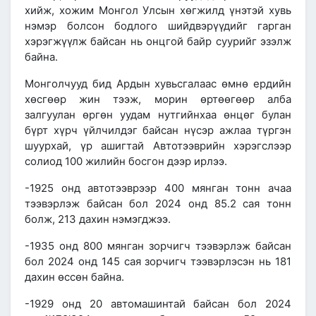
хийж, хожим Монгол Улсын хөгжилд үнэтэй хувь
нэмэр болсон бодлого шийдвэрүүдийг гарган
хэрэгжүүлж байсан нь онцгой байр суурийг эзэлж
байна.
Монголчууд бид Ардын хувьсгалаас өмнө ердийн
хөсгөөр жин тээж, морин өртөөгөөр алба
залгуулан өргөн уудам нутгийнхаа өнцөг булан
бүрт хүрч үйлчилдэг байсан нүсэр ажлаа түргэн
шуурхай, үр ашигтай Автотээврийн хэрэгслээр
солиод 100 жилийн босгон дээр ирлээ.
-
1925 онд
автотээврээр 400 мянган тонн ачаа
тээвэрлэж байсан бол
2024 онд
85.2 сая тонн
болж, 213 дахин нэмэгджээ.
-
1935 онд
800 мянган зорчигч тээвэрлэж байсан
бол
2024 онд
145 сая зорчигч тээвэрлэсэн нь 181
дахин өссөн байна.
-1929 онд
20 автомашинтай байсан бол
2024