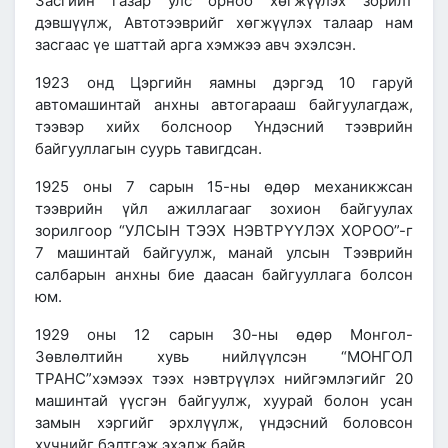
Засгийн газар
улс орноо хөгжүүлэх зорилт
дэвшүүлж,
Автотээврийг хөгжүүлэх талаар
нам
засгаас
үе шаттай арга хэмжээ
авч эхэлсэн.
1923 онд
Цэргийн яамны дэргэд 10 гаруй
автомашинтай анхны автогарааш байгуулагдаж,
тээвэр хийх болсноор Үндэсний тээврийн
байгууллагын суурь тавигдсан.
1925 оны
7 сарын 15-ны өдөр
механикжсан
тээврийн үйл ажиллагааг зохион байгуулах
зорилгоор
“УЛСЫН ТЭЭХ НЭВТРҮҮЛЭХ ХОРОО”-г
7 машинтай
байгуулж, манай улсын Тээврийн
салбарын анхны бие даасан байгууллага болсон
юм.
1929 оны
12 сарын 30-ны өдөр
Монгол-
Зөвлөлтийн хувь нийлүүлсэн
“МОНГОЛ
ТРАНС”
хэмээх
тээх нэвтрүүлэх нийгэмлэгийг
20
машинтай
үүсгэн байгуулж, хуурай болон усан
замын хэргийг эрхлүүлж, үндэсний боловсон
хүчнийг бэлтгэж эхэлж байв.