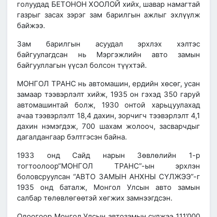
голуудад БЕТОНОН ХООЛОЙ хийх, шавар намагтай
газрыг засах зэрэг зам барилгын ажлыг эхлүүлж
байжээ.
Зам барилгын асуудал эрхлэх хэлтэс
байгуулагдсан нь
Мэргэжлийн авто замын
байгууллагын
үүсэл болсон түүхтэй.
МОНГОЛ ТРАНС
нь автомашин, ердийн хөсөг, усан
замаар тээвэрлэлт хийж,
1935 он гэхэд 350 гаруй
автомашинтай болж
,
1930 онтой харьцуулахад
ачаа тээвэрлэлт 18,4 дахин
,
зорчигч тээвэрлэлт 4,1
дахин нэмэгдэж,
700 шахам жолооч, засварчдыг
дагалдангаар
бэлтгэсэн
байна.
1933 онд
Сайд нарын Зөвлөлийн 1-р
тогтоолоор
“МОНГОЛ ТРАНС”
-ын эрхлэн
боловсруулсан
“АВТО ЗАМЫН АНХНЫ СҮЛЖЭЭ”-г
1935 онд баталж,
Монгол Улсын авто замын
салбар төлөвлөгөөтэй хөгжих замнээгдсэн.
Одоогоор Монгол Улсын автозамын сүлжээ 111’000