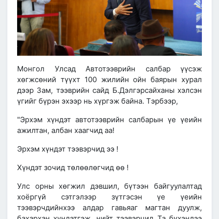
Монгол Улсад Автотээврийн салбар үүсэж
хөгжсөний түүхт 100 жилийн ойн баярын хурал
дээр Зам, тээврийн сайд Б.Дэлгэрсайханы хэлсэн
үгийг бүрэн эхээр нь хүргэж байна. Тэрбээр,
"
Эрхэм хүндэт автотээврийн салбарын үе үеийн
ажилтан, албан хаагчид аа!
Эрхэм хүндэт тээвэрчид ээ !
Хүндэт зочид төлөөлөгчид өө !
Улс орны хөгжил дэвшил, бүтээн байгуулалтад
хоёргүй сэтгэлээр зүтгэсэн үе үеийн
тээвэрчдийнхээ алдар гавьяаг магтан дуулж,
бахархан хүндэтгэж, нийт тээвэрчид Та бүхэндээ