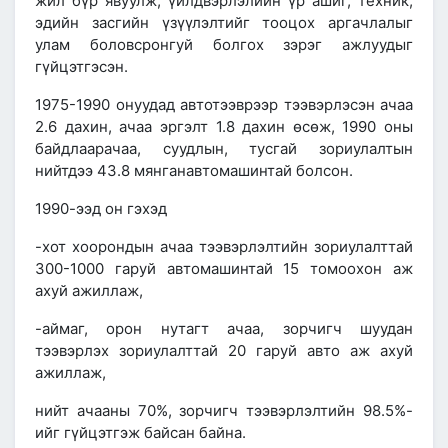
жил бүр явуулж, үйлдвэрлэлийн үр ашиг, техник,
эдийн засгийн үзүүлэлтийг тооцох аргачлалыг
улам боловсронгуй болгох зэрэг ажлуудыг
гүйцэтгэсэн.
1975-1990 онуудад
автотээврээр тээвэрлэсэн ачаа
2.6 дахин, ачаа эргэлт 1.8 дахин өсөж,
1990 оны
байдлаар
ачаа, суудлын, тусгай зориулалтын
нийтдээ
43.8 мянганавтомашинтай
болсон.
1990-ээд он
гэхэд
-хот хоорондын ачаа тээвэрлэлтийн зориулалттай
300-1000 гаруй автомашинтай 15 томоохон аж
ахуй ажиллаж,
-аймаг, орон нутагт ачаа, зорчигч шуудан
тээвэрлэх зориулалттай 20 гаруй авто аж ахуй
ажиллаж,
нийт ачааны 70%, зорчигч тээвэрлэлтийн 98.5%-
ийг гүйцэтгэж байсан байна.