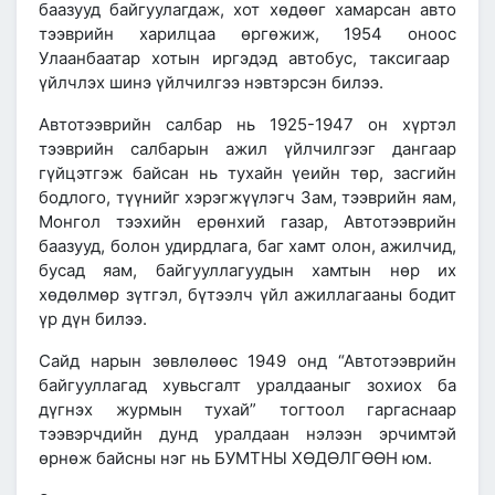
баазууд байгуулагдаж, хот хөдөөг хамарсан авто
тээврийн харилцаа өргөжиж,
1954 оноос
Улаанбаатар хотын иргэдэд автобус, таксигаар
үйлчлэх шинэ үйлчилгээ нэвтэрсэн билээ.
Автотээврийн салбар нь 1925-1947 он хүртэл
тээврийн салбарын ажил үйлчилгээг дангаар
гүйцэтгэж байсан нь тухайн үеийн төр, засгийн
бодлого, түүнийг хэрэгжүүлэгч Зам, тээврийн яам,
Монгол тээхийн ерөнхий газар, Автотээврийн
баазууд, болон удирдлага, баг хамт олон, ажилчид,
бусад яам, байгууллагуудын хамтын нөр их
хөдөлмөр зүтгэл, бүтээлч үйл ажиллагааны бодит
үр дүн билээ.
Сайд нарын зөвлөлөөс
1949 онд
“Автотээврийн
байгууллагад хувьсгалт уралдааныг зохиох ба
дүгнэх журмын тухай” тогтоол гаргаснаар
тээвэрчдийн дунд уралдаан нэлээн эрчимтэй
өрнөж байсны нэг нь
БУМТНЫ ХӨДӨЛГӨӨН
юм.