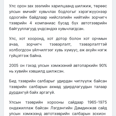
Улс орон зах зээлийн харилцаанд шилжиж,
төрөөс
улсын өмчийг хувьчлах бодлогыг хэрэгжүүснээр
одоогийн
байдлаар нийслэлийн нийтийн зорчигч
тээврийн 4 компаниас бусад бүх автотээврийн
байгууллагууд үндсэндээ хувьчлагдсан.
Улс, хот хооронд, хот дотор болон хот орчмын
ачаа, зорчигч тээвэрлэлт, тээвэрлэлттэй
холбогдсон үйлчилгээг хувь хүмүүс, аж ахуйн нэгж
гүйцэтгэж байна.
2005 он
гэхэд улсын хэмжээний автопаркийн 90%
нь хувийн хэвшилд шилжсэн.
Бид тээврийн салбарыг удирдан чиглүүлж байсан
тээврийн салбарын ахмад удирдлагуудын талаар
дурдахгүй байх аргагүй.
Улсын тээврийн хорооны сайдаар
1965-1975
онд
ажиллаж байсан
Лэгдэнгийн Дамдинжав сайд
улсын хэмжээнд автотээврийн салбарын зохион