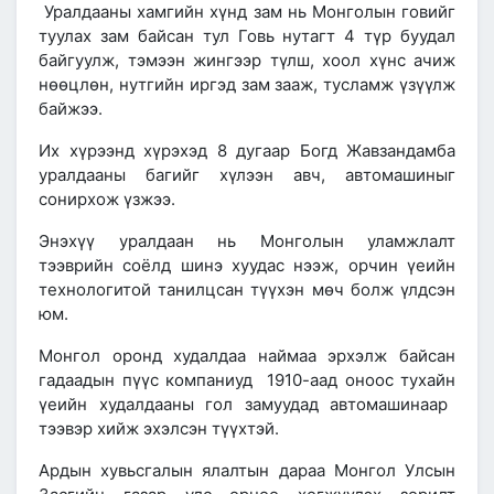
Уралдааны хамгийн хүнд зам нь Монголын говийг
туулах зам байсан тул Говь нутагт 4 түр буудал
байгуулж, тэмээн жингээр түлш, хоол хүнс ачиж
нөөцлөн, нутгийн иргэд зам зааж, тусламж үзүүлж
байжээ.
Их хүрээнд хүрэхэд 8 дугаар Богд Жавзандамба
уралдааны багийг хүлээн авч, автомашиныг
сонирхож үзжээ.
Энэхүү уралдаан нь Монголын уламжлалт
тээврийн соёлд шинэ хуудас нээж, орчин үеийн
технологитой танилцсан түүхэн мөч болж үлдсэн
юм.
Монгол оронд худалдаа наймаа эрхэлж байсан
гадаадын пүүс компаниуд
1910
-аад оноос тухайн
үеийн худалдааны гол замуудад автомашинаар
тээвэр хийж эхэлсэн түүхтэй.
Ардын хувьсгалын ялалтын дараа
Монгол Улсын