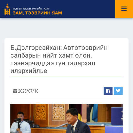
Б.Дэлгэрсайхан: Автотээврийн
салбарын нийт хамт олон,
тээвэрчиддээ гүн талархал
илэрхийлье
2025/07/18