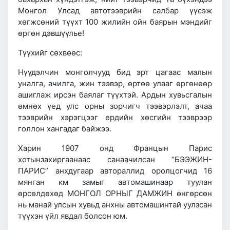
Монгол Улсад автотээврийн салбар үүсэж
хөгжсөний түүхт 100 жилийн ойн баярын мэндийг
өргөн дэвшүүлье!
Түүхийг сөхвөөс:
Нүүдэлчин монголчууд бид эрт цагаас малын
уналга, ачилга, жин тээвэр, өртөө улааг өргөнөөр
ашиглаж ирсэн баялаг түүхтэй. Ардын хувьсгалын
өмнөх үед улс орны зорчигч тээвэрлэлт, ачаа
тээврийн хэрэгцээг ердийн хөсгийн тээврээр
голлон хангадаг байжээ.
Харин
1907 онд
Францын Парис
хотынзахиргаанаас санаачилсан “БЭЭЖИН-
ПАРИС” анхдугаар автораллид оролцогчид 16
мянган км замыг автомашинаар туулан
өрсөлдөхөд МОНГОЛ ОРНЫГ ДАМЖИН өнгөрсөн
нь
манай улсын хувьд анхны автомашинтай уулзсан
түүхэн үйл явдал болсон юм.