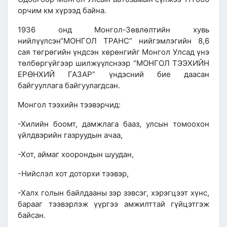
орчим км хүрээд байна.
1936 онд
Монгол-Зөвлөлтийн хувь
нийлүүлсэн
“МОНГОЛ ТРАНС”
нийгэмлэгийн 8,6
сая төгрөгийн үндсэн хөрөнгийг Монгол Улсад үнэ
төлбөргүйгээр шилжүүлснээр
“МОНГОЛ ТЭЭХИЙН
ЕРӨНХИЙ ГАЗАР”
үндэсний бие даасан
байгууллага байгуулагдсан.
Монгол тээхийн тээвэрчид
:
-Хилийн боомт, дамжлага бааз, улсын томоохон
үйлдвэрийн газруудын ачаа,
-Хот, аймаг хоорондын шуудан,
-Нийслэл хот доторхи тээвэр,
-Халх голын байлдааны зэр зэвсэг, хэрэгцээт хүнс,
барааг тээвэрлэж үүргээ амжилттай гүйцэтгэж
байсан.