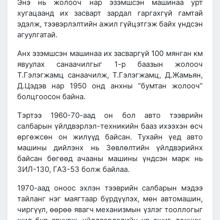
Энэ нь жолооч нар эзэмшсэн машинаа урт
хугацаанд их засварт зардал гаргахгүй гамтай
эдэлж, тээвэрлэлтийн ажил гүйцэтгэж байх үндсэн
агуулгатай.
Анх эзэмшсэн машинаа их засваргүй 100 мянган км
явуулах санаачилгыг 1-р баазын жолооч
Т.Гэлэгжамц санаачилж, Т.Гэлэгжамц, Д.Жамьян,
Д.Цэдэв нар 1950 онд анхны
“бумтан жолооч
”
болцгоосон байна.
Тэртээ
1960-70-аад он
бол авто тээврийн
салбарын үйлдвэрлэл-техникийн бааз ихээхэн өсч
өргөжсөн он жилүүд байсан. Тухайн үед авто
машины дийлэнх нь Зөвлөлтийн үйлдвэрийнх
байсан бөгөөд ачааны машины үндсэн марк нь
ЗИЛ-130, ГАЗ-53 болж байлаа.
1970-аад оноос
эхлэн тээврийн салбарын мэдээ
тайланг нэг маягтаар бүрдүүлэх, мөн автомашин,
чиргүүл, өөрөө явагч механизмын үзлэг тооллогыг