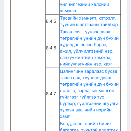
үйлчилгээний хөлсний
хэмжээ
Төсвийн хэмнэлт, хэтрэлт,
8.4.5
түүний шалтгааны тайлбар
Таван сая, түүнээс дээш
төгрөгийн үнийн дүн бүхий
худалдан авсан бараа,
8.4.6
ажил, үйлчилгээний нэр,
санхүүжилтийн хэмжээ,
нийлүүлэгчийн нэр, хаяг
Цалингийн зардлаас бусад
таван сая, түүнээс дээш
төгрөгийн үнийн дүн бүхий
орлого, зарлагын мөнгөн
8.4.7
гүйлгээг гүйлгээ тус
бүрээр, гүйлгээний агуулга,
хүлээн авагчийн нэрийн
хамт
Бонд, зээл, өрийн бичиг,
баталгаа, түүнтэй адилтгах