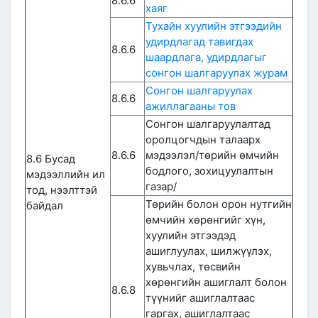
8.6.6
хаяг
Тухайн хуулийн этгээдийн
удирдлагад тавигдах
8.6.6
шаардлага, удирдлагыг
сонгон шалгаруулах журам
Сонгон шалгаруулах
8.6.6
ажиллагааны тов
Сонгон шалгаруулалтад
оролцогчдын талаарх
8.6.6
мэдээлэл/төрийн өмчийн
8.6 Бусад
бодлого, зохицуулалтын
мэдээллийн ил
газар/
тод, нээлттэй
Төрийн болон орон нутгийн
байдал
өмчийн хөрөнгийг хүн,
хуулийн этгээдэд
ашиглуулах, шилжүүлэх,
хувьчлах, төсвийн
хөрөнгийн ашиглалт болон
8.6.8
түүнийг ашиглалтаас
гаргах, ашиглалтаас