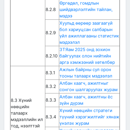
Өргөдөл, гомдлын
8.2.8
шийдвэрлэлтийн тайлан,
мэдээ
Хуульд өөрөөр заагаагүй
бол хариуцсан салбарын
8.2.9
үйл ажиллагааны статистик
мэдээлэл
ЗТЯам 2025 онд зохион
8.2.10
байгуулах олон нийтийн
арга хэмжээний хөтөлбөр
Ажлын байрны сул орон
8.3.1
тооны талаарх мэдээлэл
Албан хаагч, ажилтныг
8.3.2
сонгон шалгаруулах журам
Албан хаагч, ажилтны ёс
8.3.3
8.3 Хүний
зүйн дүрэм
нөөцийн
Хүний нөөцийн стратеги
талаарх
8.3.4
түүний хэрэгжилтийг хянаж
мэдээллийн ил
үнэлэх журам
тод, нээлттэй