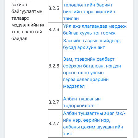
зохион
төлөвлөлтийн баримт
8.2.5
байгуулалтын
бичгийн хэрэгжилтийн
талаарх
тайлан
мэдээллийн ил
Үйл ажиллагаандаа мөрдөж
8.2.6
тод, нээлттэй
байгаа хууль тогтоомж
байдал
Засгийн газрын шийдвэр,
бусад эрх зүйн акт
Зам, тээврийн салбарт
8.2.6
соёрхон баталсан, нэгдэн
орсон олон улсын
гэрээ,хэлэлцээрийн
мэдээлэл
Албан тушаалын
8.2.7
тодорхойлолт
Албан тушаалтны эцэг /эх/-
ийн нэр, өөрийн нэр,
8.2.7
албаны цахим шуудангийн
хаяг