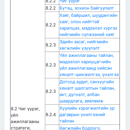
8.2.2
Чиг үүрэг
8.2.2
Бүтэц, зохион байгуулалт
Хаяг, байршил, шуудангийн
хаяг, олон нийттэй
8.2.2
харилцах, мэдээлэл хүргэх
нийгмийн сүлжээний хаяг
Эдийн засаг, нийгмийн
8.2.3
хөгжлийн үзүүлэлт
Үйл ажиллагааны тайлан,
мэдээлэл хариуцагчийн
8.2.3
үйл ажиллагаанд хийсэн
хяналт-шинжилгээ, үнэлгээ
Дотоод аудит, санхүүгийн
хяналт шалгалтын тайлан,
8.2.3
акт, дүгнэлт, албан
шаардлага, зөвлөмж
Хуулийн хэрэгжилтийн үр
8.2 Чиг үүрэг,
8.2.4
дагаврын үнэлгээний
үйл
тайлан
ажиллагааны
стратеги,
Хөгжлийн бодлого,