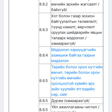
8.6.2
өмчийн эрхийн жагсаалт /
байхгүй/
Хот болон газар зохион
байгуулалтын төлөвлөлт,
түүнд нэмэлт, өөрчлөлт
8.6.3
оруулах шийдвэрийн явцын
талаарх мэдээлэл /
хамаарахгүй/
Мэдээлэл хариуцагчийн
8.6.4
эзэмшиж байгаа газрын
мэдээлэл
Төрийн болон орон нутгийн
өмчит, төрийн болон орон
нутгийн өмчийн
8.6.5
оролцоотой хувийн эрх
зүйн хуулийн этгээдийн
нэр, хаяг
8.6.5
Дүрэм /хамаарахгүй/
Үйл ажиллагааны чиглэл /
8.6.5