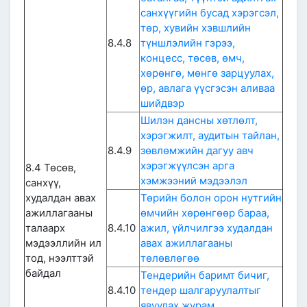
санхүүгийн бусад хэрэгсэл,
төр, хувийн хэвшлийн
8.4.8
түншлэлийн гэрээ,
концесс, төсөв, өмч,
хөрөнгө, мөнгө зарцуулах,
өр, авлага үүсгэсэн аливаа
шийдвэр
Шилэн дансны хөтлөлт,
хэрэгжилт, аудитын тайлан,
8.4.9
зөвлөмжийн дагуу авч
хэрэгжүүлсэн арга
8.4 Төсөв,
хэмжээний мэдээлэл
санхүү,
худалдан авах
Төрийн болон орон нутгийн
ажиллагааны
өмчийн хөрөнгөөр бараа,
талаарх
8.4.10
ажил, үйлчилгээ худалдан
мэдээллийн ил
авах ажиллагааны
тод, нээлттэй
төлөвлөгөө
байдал
Тендерийн баримт бичиг,
8.4.10
тендер шалгаруулалтыг
явуулах журам