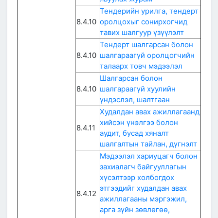
Тендерийн урилга, тендерт
8.4.10
оролцохыг сонирхогчид
тавих шалгуур үзүүлэлт
Тендерт шалгарсан болон
8.4.10
шалгараагүй оролцогчийн
талаарх товч мэдээлэл
Шалгарсан болон
8.4.10
шалгараагүй хуулийн
үндэслэл, шалтгаан
Худалдан авах ажиллагаанд
хийсэн үнэлгээ болон
8.4.11
аудит, бусад хяналт
шалгалтын тайлан, дүгнэлт
Мэдээлэл хариуцагч болон
захиалагч байгууллагын
хүсэлтээр холбогдох
этгээдийг худалдан авах
8.4.12
ажиллагааны мэргэжил,
арга зүйн зөвлөгөө,