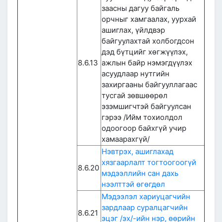
заасны дагуу байгаль
орчныг хамгаалах, уурхай
ашиглах, үйлдвэр
байгуулахтай холбогдсон
дэд бүтцийг хөгжүүлэх,
8.6.13
ажлын байр нэмэгдүүлэх
асуудлаар нутгийн
захиргааны байгууллагаас
тусгай зөвшөөрөл
эзэмшигчтэй байгуулсан
гэрээ /Ийм тохиолдол
одоогоор байхгүй учир
хамаарахгүй/
Нэвтрэх, ашиглахад
хязгаарлалт тогтоогоогүй
8.6.20
мэдээллийн сан дахь
нээлттэй өгөгдөл
Мэдээлэл хариуцагчийн
зардлаар суралцагчийн
8.6.21
эцэг /эх/-ийн нэр, өөрийн