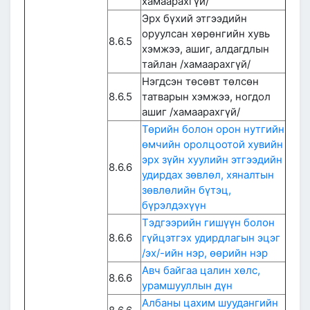
хамаарахгүй/
Эрх бүхий этгээдийн
оруулсан хөрөнгийн хувь
8.6.5
хэмжээ, ашиг, алдагдлын
тайлан /хамаарахгүй/
Нэгдсэн төсөвт төлсөн
8.6.5
татварын хэмжээ, ногдол
ашиг /хамаарахгүй/
Төрийн болон орон нутгийн
өмчийн оролцоотой хувийн
эрх зүйн хуулийн этгээдийн
8.6.6
удирдах зөвлөл, хяналтын
зөвлөлийн бүтэц,
бүрэлдэхүүн
Тэдгээрийн гишүүн болон
8.6.6
гүйцэтгэх удирдлагын эцэг
/эх/-ийн нэр, өөрийн нэр
Авч байгаа цалин хөлс,
8.6.6
урамшууллын дүн
Албаны цахим шуудангийн