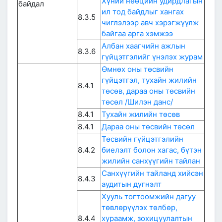
Хүний нөөцийн удирдлагын
байдал
ил тод байдлыг хангах
8.3.5
чиглэлээр авч хэрэгжүүлж
байгаа арга хэмжээ
Албан хаагчийн ажлын
8.3.6
гүйцэтгэлийг үнэлэх журам
Өмнөх оны төсвийн
гүйцэтгэл, тухайн жилийн
8.4.1
төсөв, дараа оны төсвийн
төсөл
/Шилэн данс/
8.4.1
Тухайн жилийн төсөв
8.4.1
Дараа оны төсвийн төсөл
Төсвийн гүйцэтгэлийн
8.4.2
биелэлт болон хагас, бүтэн
жилийн санхүүгийн тайлан
Санхүүгийн тайланд хийсэн
8.4.3
аудитын дүгнэлт
Хууль тогтоомжийн дагуу
төвлөрүүлэх төлбөр,
8.4.4
хураамж, зохицуулалтын