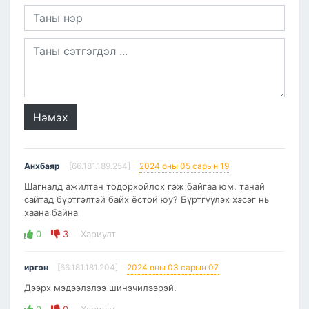
Нэмэх
Анхбаяр
[66.181.189.254]
2024 оны 05 сарын 19
Шагналд ажилтан тодорхойлох гэж байгаа юм. танай
сайтад бүртгэлтэй байх ёстой юу? Бүртгүүлэх хэсэг нь
хаана байна
0
3
Хариулт
иргэн
[66.181.181.204]
2024 оны 03 сарын 07
Дээрх мэдээлэлээ шинэчилээрэй.