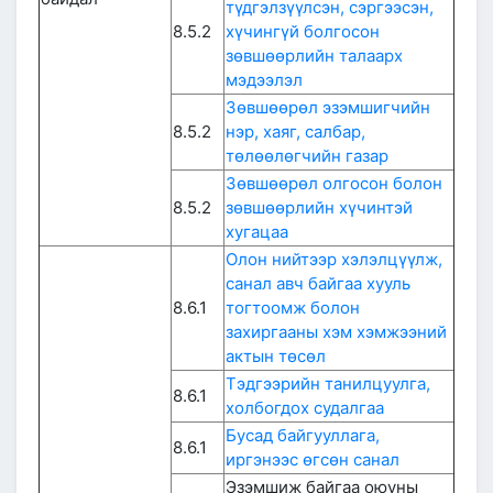
түдгэлзүүлсэн, сэргээсэн,
8.5.2
хүчингүй болгосон
зөвшөөрлийн талаарх
мэдээлэл
Зөвшөөрөл эзэмшигчийн
8.5.2
нэр, хаяг, салбар,
төлөөлөгчийн газар
Зөвшөөрөл олгосон болон
8.5.2
зөвшөөрлийн хүчинтэй
хугацаа
Олон нийтээр хэлэлцүүлж,
санал авч байгаа хууль
8.6.1
тогтоомж болон
захиргааны хэм хэмжээний
актын төсөл
Тэдгээрийн танилцуулга,
8.6.1
холбогдох судалгаа
Бусад байгууллага,
8.6.1
иргэнээс өгсөн санал
Эзэмшиж байгаа оюуны