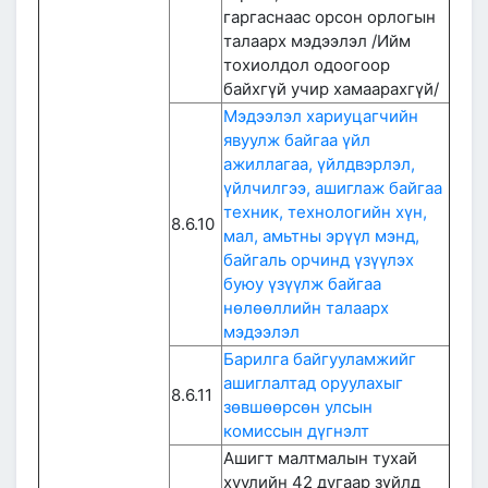
гаргаснаас орсон орлогын
талаарх мэдээлэл /Ийм
тохиолдол одоогоор
байхгүй учир хамаарахгүй/
Мэдээлэл хариуцагчийн
явуулж байгаа үйл
ажиллагаа, үйлдвэрлэл,
үйлчилгээ, ашиглаж байгаа
техник, технологийн хүн,
8.6.10
мал, амьтны эрүүл мэнд,
байгаль орчинд үзүүлэх
буюу үзүүлж байгаа
нөлөөллийн талаарх
мэдээлэл
Барилга байгууламжийг
ашиглалтад оруулахыг
8.6.11
зөвшөөрсөн улсын
комиссын дүгнэлт
Ашигт малтмалын тухай
хуулийн 42 дугаар зүйлд