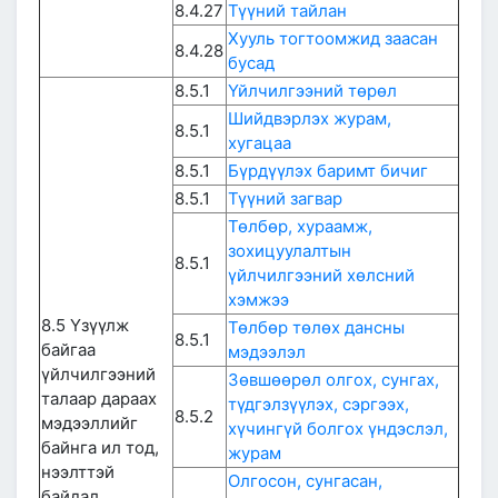
8.4.27
Түүний тайлан
Хууль тогтоомжид заасан
8.4.28
бусад
8.5.1
Үйлчилгээний төрөл
Шийдвэрлэх журам,
8.5.1
хугацаа
8.5.1
Бүрдүүлэх баримт бичиг
8.5.1
Түүний загвар
Төлбөр, хураамж,
зохицуулалтын
8.5.1
үйлчилгээний хөлсний
хэмжээ
8.5 Үзүүлж
Төлбөр төлөх дансны
8.5.1
байгаа
мэдээлэл
үйлчилгээний
Зөвшөөрөл олгох, сунгах,
талаар дараах
түдгэлзүүлэх, сэргээх,
8.5.2
мэдээллийг
хүчингүй болгох үндэслэл,
байнга ил тод,
журам
нээлттэй
Олгосон, сунгасан,
байдал