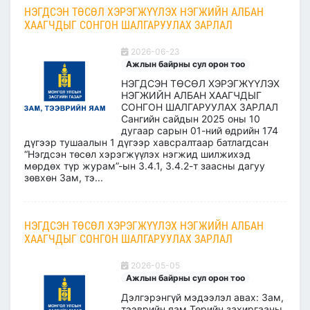
НЭГДСЭН ТӨСӨЛ ХЭРЭГЖҮҮЛЭХ НЭГЖИЙН АЛБАН
ХААГЧДЫГ СОНГОН ШАЛГАРУУЛАХ ЗАРЛАЛ
2026-06-23
Ажлын байрны сул орон тоо
НЭГДСЭН ТӨСӨЛ ХЭРЭГЖҮҮЛЭХ
НЭГЖИЙН АЛБАН ХААГЧДЫГ
СОНГОН ШАЛГАРУУЛАХ ЗАРЛАЛ
Сангийн сайдын 2025 оны 10
дугаар сарын 01-ний өдрийн 174
дүгээр тушаалын 1 дүгээр хавсралтаар батлагдсан
“Нэгдсэн төсөл хэрэгжүүлэх нэгжид шилжихэд
мөрдөх түр журам”-ын 3.4.1, 3.4.2-т заасны дагуу
зөвхөн Зам, тэ...
НЭГДСЭН ТӨСӨЛ ХЭРЭГЖҮҮЛЭХ НЭГЖИЙН АЛБАН
ХААГЧДЫГ СОНГОН ШАЛГАРУУЛАХ ЗАРЛАЛ
2026-05-05
Ажлын байрны сул орон тоо
Дэлгэрэнгүй мэдээлэл авах: Зам,
тээврийн яам Төрийн захиргааны