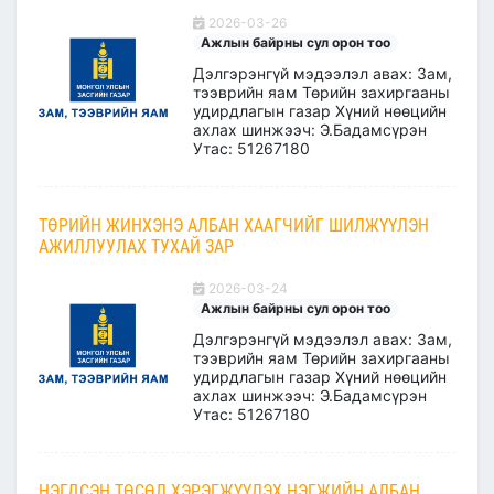
2026-03-26
Ажлын байрны сул орон тоо
Дэлгэрэнгүй мэдээлэл авах: Зам,
тээврийн яам Төрийн захиргааны
удирдлагын газар Хүний нөөцийн
ахлах шинжээч: Э.Бадамсүрэн
Утас: 51267180
ТӨРИЙН ЖИНХЭНЭ АЛБАН ХААГЧИЙГ ШИЛЖҮҮЛЭН
АЖИЛЛУУЛАХ ТУХАЙ ЗАР
2026-03-24
Ажлын байрны сул орон тоо
Дэлгэрэнгүй мэдээлэл авах: Зам,
тээврийн яам Төрийн захиргааны
удирдлагын газар Хүний нөөцийн
ахлах шинжээч: Э.Бадамсүрэн
Утас: 51267180
НЭГДСЭН ТӨСӨЛ ХЭРЭГЖҮҮЛЭХ НЭГЖИЙН АЛБАН