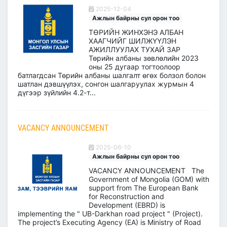
2025-12-04
Ажлын байрны сул орон тоо
ТӨРИЙН ЖИНХЭНЭ АЛБАН
ХААГЧИЙГ ШИЛЖҮҮЛЭН
АЖИЛЛУУЛАХ ТУХАЙ ЗАР
Төрийн албаны зөвлөлийн 2023
оны 25 дугаар тогтоолоор
батлагдсан Төрийн албаны шалгалт өгөх болзол болон
шатлан дэвшүүлэх, сонгон шалгаруулах журмын 4
дүгээр зүйлийн 4.2-т...
VACANCY ANNOUNCEMENT
2025-06-10
Ажлын байрны сул орон тоо
VACANCY ANNOUNCEMENT The
Government of Mongolia (GOM) with
support from The European Bank
for Reconstruction and
Development (EBRD) is
implementing the " UB-Darkhan road project " (Project).
The project’s Executing Agency (EA) is Ministry of Road