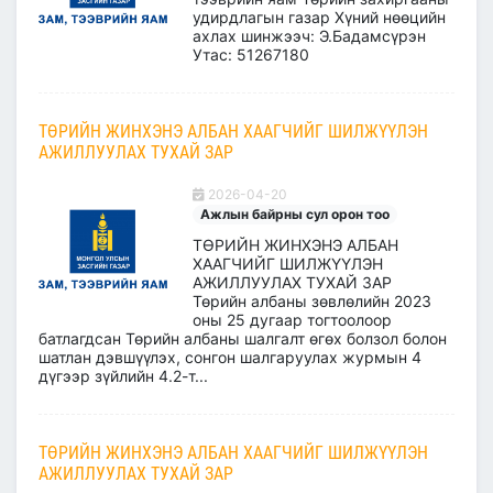
удирдлагын газар Хүний нөөцийн
ахлах шинжээч: Э.Бадамсүрэн
Утас: 51267180
ТӨРИЙН ЖИНХЭНЭ АЛБАН ХААГЧИЙГ ШИЛЖҮҮЛЭН
АЖИЛЛУУЛАХ ТУХАЙ ЗАР
2026-04-20
Ажлын байрны сул орон тоо
ТӨРИЙН ЖИНХЭНЭ АЛБАН
ХААГЧИЙГ ШИЛЖҮҮЛЭН
АЖИЛЛУУЛАХ ТУХАЙ ЗАР
Төрийн албаны зөвлөлийн 2023
оны 25 дугаар тогтоолоор
батлагдсан Төрийн албаны шалгалт өгөх болзол болон
шатлан дэвшүүлэх, сонгон шалгаруулах журмын 4
дүгээр зүйлийн 4.2-т...
ТӨРИЙН ЖИНХЭНЭ АЛБАН ХААГЧИЙГ ШИЛЖҮҮЛЭН
АЖИЛЛУУЛАХ ТУХАЙ ЗАР