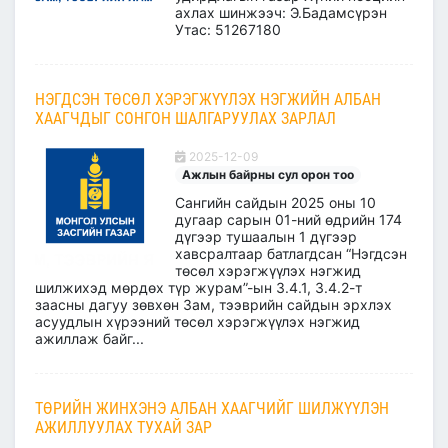
ахлах шинжээч: Э.Бадамсүрэн
Утас: 51267180
НЭГДСЭН ТӨСӨЛ ХЭРЭГЖҮҮЛЭХ НЭГЖИЙН АЛБАН
ХААГЧДЫГ СОНГОН ШАЛГАРУУЛАХ ЗАРЛАЛ
2025-12-09
Ажлын байрны сул орон тоо
Сангийн сайдын 2025 оны 10
дугаар сарын 01-ний өдрийн 174
дүгээр тушаалын 1 дүгээр
хавсралтаар батлагдсан “Нэгдсэн
төсөл хэрэгжүүлэх нэгжид
шилжихэд мөрдөх түр журам”-ын 3.4.1, 3.4.2-т
заасны дагуу зөвхөн Зам, тээврийн сайдын эрхлэх
асуудлын хүрээний төсөл хэрэгжүүлэх нэгжид
ажиллаж байг...
ТӨРИЙН ЖИНХЭНЭ АЛБАН ХААГЧИЙГ ШИЛЖҮҮЛЭН
АЖИЛЛУУЛАХ ТУХАЙ ЗАР