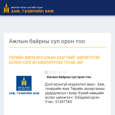
Ажлын байрны сул орон тоо
ТӨРИЙН ЖИНХЭНЭ АЛБАН ХААГЧИЙГ ШИЛЖҮҮЛЭН
БОЛОН СЭЛГЭН АЖИЛЛУУЛАХ ТУХАЙ ЗАР
2026-06-29
Ажлын байрны сул орон тоо
Дэлгэрэнгүй мэдээлэл авах: Зам,
тээврийн яам Төрийн захиргааны
удирдлагын газар Хүний нөөцийн
ахлах шинжээч: Э.Бадамсүрэн
Утас: 51267180