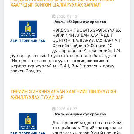
ХААГЧДЫГ СОНГОН ШАЛГАРУУЛАХ ЗАРЛАЛ
2026-02-12
Ажлын байрны сул орон тоо
НЭГДСЭН ТӨСӨЛ ХЭРЭГЖҮҮЛЭХ
НЭГЖИЙН АЛБАН ХААГЧДЫГ
СОНГОН ШАЛГАРУУЛАХ ЗАРЛАЛ
Сангийн сайдын 2025 оны 10
дугаар сарын 01-ний өдрийн 174
дүгээр тушаалын 1 дүгээр хавсралтаар батлагдсан
“Нэгдсэн төсөл хэрэгжүүлэх нэгжид шилжихэд
мөрдөх түр журам”-ын 3.4.1, 3.4.2-т заасны дагуу
зөвхөн Зам, тэ...
ТӨРИЙН ЖИНХЭНЭ АЛБАН ХААГЧИЙГ ШИЛЖҮҮЛЭН
АЖИЛЛУУЛАХ ТУХАЙ ЗАР
2026-01-27
Ажлын байрны сул орон тоо
Дэлгэрэнгүй мэдээлэл авах: Зам,
тээврийн яам Төрийн захиргааны
удирдлагын газар Хүний нөөцийн