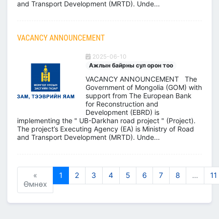
and Transport Development (MRTD). Unde...
VACANCY ANNOUNCEMENT
2025-06-10
Ажлын байрны сул орон тоо
VACANCY ANNOUNCEMENT The
Government of Mongolia (GOM) with
support from The European Bank
for Reconstruction and
Development (EBRD) is
implementing the " UB-Darkhan road project " (Project).
The project’s Executing Agency (EA) is Ministry of Road
and Transport Development (MRTD). Unde...
«
1
2
3
4
5
6
7
8
...
11
Өмнөх