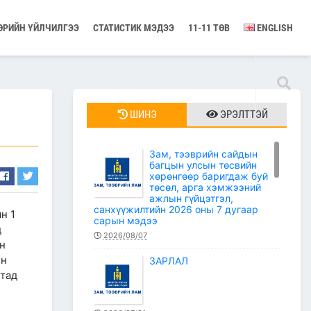
ӨРИЙН ҮЙЛЧИЛГЭЭ
СТАТИСТИК МЭДЭЭ
11-11 ТӨВ
ENGLISH
ШИНЭ
ЭРЭЛТТЭЙ
Зам, тээврийн сайдын
багцын улсын төсвийн
хөрөнгөөр баригдаж буй
төсөл, арга хэмжээний
ажлын гүйцэтгэл,
санхүүжилтийн 2026 оны 7 дугаар
н 1
сарын мэдээ
д
2026/08/07
ын
йн
ЗАРЛАЛ
лтад