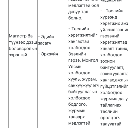
мэдлэгтэй бол
- Төслийн
давуу тал
хүрээнд
болно.
хэрэгжих аж
- Төслийн
үйлчилгээни
хэрэгжилтийг
Магистр ба
гэрээний
- Эдийн
хангахтай
түүнээс дээш
хэрэгжилтэд
засагч,
холбогдох
боловсролын
хяналт тавих
- Эрхзүйч
Зээлийн
зэрэгтэй
холбогдох
гэрээ, Монгол
зохион
Улсын
байгуулалт,
холбогдох
зохицуулалт
хууль, журам,
хангах,ажлы
санхүүжүүлэгч
гүйцэтгэлий
байгууллагын
холбогдох
холбогдох
журмын дагу
бодлого,
тайлагнах,
журмын
төслийн
талаарх
оролцогч
мэдлэгтэй
талуудтай