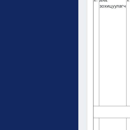
зохицуулагч