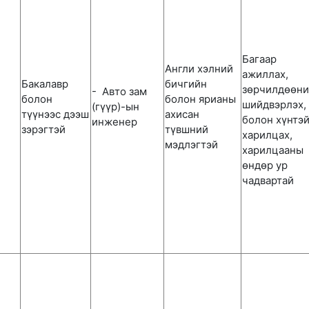
Багаар
Англи хэлний
ажиллах,
Бакалавр
бичгийн
зөрчилдөөни
- Авто зам
болон
болон ярианы
шийдвэрлэх,
(гүүр)-ын
түүнээс дээш
ахисан
болон хүнтэ
инженер
зэрэгтэй
түвшний
харилцах,
мэдлэгтэй
харилцааны
өндөр ур
чадвартай