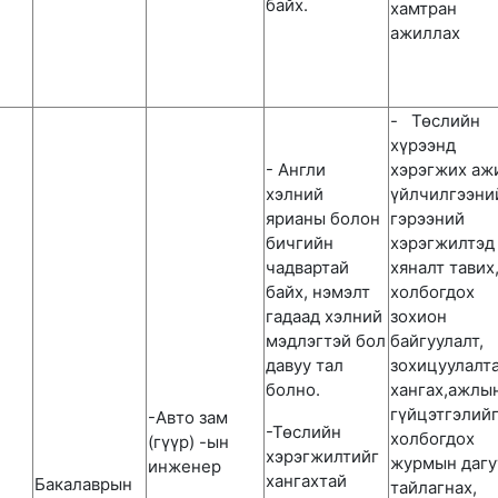
байх.
хамтран
ажиллах
- Төслийн
хүрээнд
- Англи
хэрэгжих аж
хэлний
үйлчилгээни
ярианы болон
гэрээний
бичгийн
хэрэгжилтэд
чадвартай
хяналт тавих
байх, нэмэлт
холбогдох
гадаад хэлний
зохион
мэдлэгтэй бол
байгуулалт,
давуу тал
зохицуулалт
болно.
хангах,ажлы
гүйцэтгэлий
-Авто зам
-Төслийн
холбогдох
(гүүр) -ын
хэрэгжилтийг
журмын дагу
инженер
хангахтай
Бакалаврын
тайлагнах,