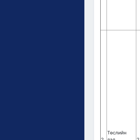
Төслийн
2.
дэд
2