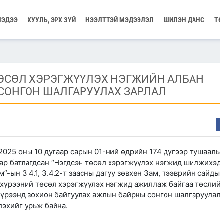
МЭДЭЭ
ХУУЛЬ, ЭРХ ЗҮЙ
НЭЭЛТТЭЙ МЭДЭЭЛЭЛ
ШИЛЭН ДАНС
Т
ӨСӨЛ ХЭРЭГЖҮҮЛЭХ НЭГЖИЙН АЛБАН
СОНГОН ШАЛГАРУУЛАХ ЗАРЛАЛ
2025 оны 10 дугаар сарын 01-ний өдрийн 174 дүгээр тушаалы
аар батлагдсан “Нэгдсэн төсөл хэрэгжүүлэх нэгжид шилжихэ
”-ын 3.4.1, 3.4.2-т заасны дагуу зөвхөн Зам, тээврийн сайд
 хүрээний төсөл хэрэгжүүлэх нэгжид ажиллаж байгаа төсли
хүрээнд зохион байгуулах ажлын байрны сонгон шалгаруула
лэхийг урьж байна.