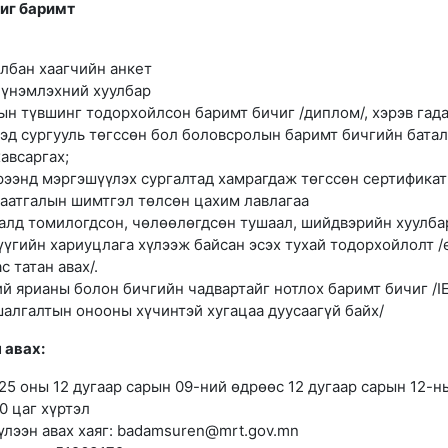
иг баримт
албан хаагчийн анкет
 үнэмлэхний хуулбар
н түвшинг тодорхойлсон баримт бичиг /диплом/, хэрэв гад
ээд сургууль төгссөн бол боловсролын баримт бичгийн батал
авсаргах;
рээнд мэргэшүүлэх сургалтад хамрагдаж төгссөн сертификат
аатгалын шимтгэл төлсөн цахим лавлагаа
алд томилогдсон, чөлөөлөгдсөн тушаал, шийдвэрийн хуулба
үүгийн хариуцлага хүлээж байсан эсэх тухай тодорхойлолт /
с татан авах/.
й ярианы болон бичгийн чадвартайг нотлох баримт бичиг /I
шалгалтын онооны хүчинтэй хугацаа дуусаагүй байх/
 авах:
25 оны 12 дугаар сарын 09-ний өдрөөс 12 дугаар сарын 12-н
0 цаг хүртэл
үлээн авах хаяг: badamsuren@mrt.gov.mn