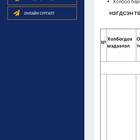
Холбоо бар
НЭГДСЭН Т
ОНЛАЙН СУРГАЛТ
Холбогдох
О
№
мэдээлэл
т