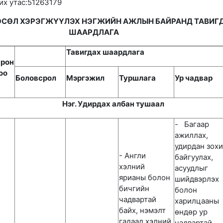
их утас:51263179
ӨСӨЛ ХЭРЭГЖҮҮЛЭХ НЭГЖИЙН АЖЛЫН БАЙРАНД ТАВИГ
ШААРДЛАГА
Тавигдах шаардлага
рон
оо
Боловсрол
Мэргэжил
Туршлага
Ур чадвар
Нэг. Удирдах албан тушаал
- Багаар
ажиллах,
удирдан зох
- Англи
байгуулах,
хэлний
асуудлыг
ярианы болон
шийдвэрлэх
бичгийн
болон
чадвартай
харилцааны
байх, нэмэлт
өндөр ур
гадаад хэлний
чадвартай