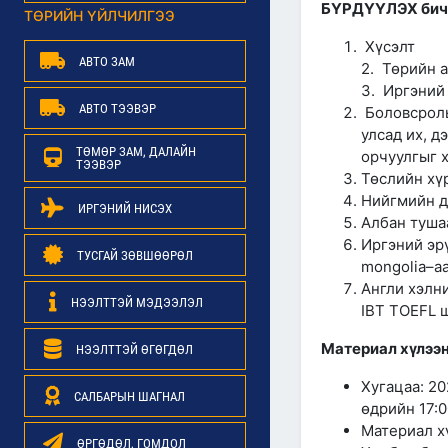
БҮРДҮҮЛЭХ бич
ТӨРИЙН ҮЙЛЧИЛГЭЭ
Хүсэлт
АВТО ЗАМ
2. Төрийн 
3. Иргэний
АВТО ТЭЭВЭР
Боловсролы
улсад их, д
ТӨМӨР ЗАМ, ДАЛАЙН
орчуулгыг х
ТЭЭВЭР
Төслийн хү
Нийгмийн д
ИРГЭНИЙ НИСЭХ
Албан туша
Иргэний эр
ТУСГАЙ ЗӨВШӨӨРӨЛ
mongolia–аа
Англи хэлни
НЭЭЛТТЭЙ МЭДЭЭЛЭЛ
IBT TOEFL 
Материал хүлээн
НЭЭЛТТЭЙ ӨГӨГДӨЛ
Хугацаа: 20
САЛБАРЫН ШАГНАЛ
өдрийн 17:0
Материал х
ӨРГӨДӨЛ, ГОМДОЛ