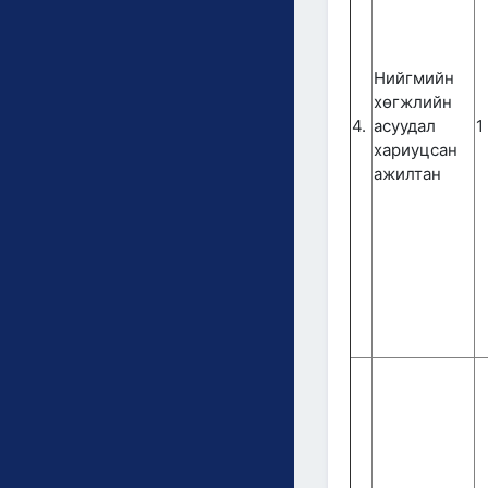
Нийгмийн
хөгжлийн
4.
асуудал
1
хариуцсан
ажилтан