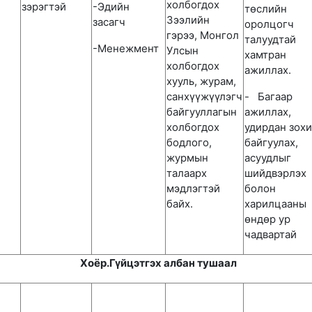
холбогдох
зэрэгтэй
-Эдийн
төслийн
Зээлийн
засагч
оролцогч
гэрээ, Монгол
талуудтай
-Менежмент
Улсын
хамтран
холбогдох
ажиллах.
хууль, журам,
санхүүжүүлэгч
- Багаар
байгууллагын
ажиллах,
холбогдох
удирдан зох
бодлого,
байгуулах,
журмын
асуудлыг
талаарх
шийдвэрлэх
мэдлэгтэй
болон
байх.
харилцааны
өндөр ур
чадвартай
Хоёр.Гүйцэтгэх албан тушаал