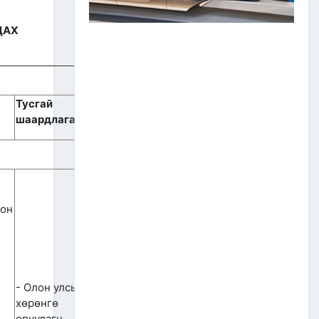
ЗАМ, ТЭЭВРИЙН САЛБАР
2026 ОНЫ ЭХНИЙ ХАГАС
ДАХ
ЖИЛИЙН АЖЛАА ДҮГНЭЖ,
БҮТЭЭН БАЙГУУЛАЛТЫН
ТОМ ТӨСЛҮҮДИЙГ
ХУГАЦААНД НЬ АШИГЛАЛТАД
ОРУУЛАХЫГ ҮҮРЭГ БОЛГОЛОО
2026/07/08
2
Тусгай
шаардлага
ЗАМ, ТЭЭВРИЙН ЯАМНЫ
АЖИЛТАН, АЛБА
ХААГЧДЫГ ТӨРИЙН ОДОН
МЕДАЛИАР ШАГНАЛАА
2026/07/08
ТӨРИЙН ОДОН
ион
МЕДАЛИАР ШАГНАЛАА
2026/07/08
1
“Монгол Улсын тээврийн
- Олон улсын
холболт болон логистикийг
хөрөнгө
сайжруулах төсөл”-ийн
хүрээнд хэрэгжүүлж буй
оруулагч