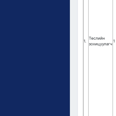
Төслийн
1.
1
зохицуулагч