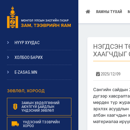
ЯАМНЫ ТУХАЙ
НҮҮР ХУУДАС
НЭГДСЭН Т
ХААГЧДЫГ 
ХОЛБОО БАРИХ
E-ZASAG.MN
2025/12/09
Сангийн сайдын 
ЗӨВЛӨЛ, ХОРООД
дүгээр хавсралт
мөрдөх түр журам
ЗАМЫН ХӨДӨЛГӨӨНИЙ
АЮУЛГҮЙ БАЙДЛЫН
эрхлэх асуудлын
ҮНДЭСНИЙ ЗӨВЛӨЛ
албан хаагчдын 
материалаа ирүү
ҮНДЭСНИЙ ТЭЭВРИЙН
ХОРОО