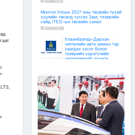
2026/07/31
Монгол Улсын 2027 оны төсвийн тухай
хуулийн төсөлд тусгах Зам, тээврийн
сайд (ТЕЗ)-ын төсвийн санал
2026/07/30
аад
Улаанбаатар–Дархан
гаат
чиглэлийн авто замын түр
хаагдах хэсэг болон
тээврийн хэрэгслийн
хөдөлгөөнийг зохион
байгуулах түр замын маршрут
р
2026/07/30
e-
Зам, тээврийн салбарын статистикийн
мэдээ /2026 оны 6 дугаар сар/
ELTS,
2026/07/20
Зам, тээврийн сайдын багцын улсын
төсвийн хөрөнгөөр баригдаж буй
төсөл, арга хэмжээний ажлын
ы
гүйцэтгэл, санхүүжилтийн 2026 оны 6
дугаар сарын мэдээ
2026/07/09