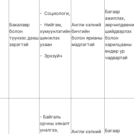
Багаар
- Социологи,
ажиллах,
Бакалавр
- Нийгэм,
Англи хэлний
зөрчилдөөни
болон
хүмүүнлэгийн
бичгийн
шийдвэрлэх
түүнээс дээш
шинжлэх
болон ярианы
болон
зэрэгтэй
ухаан
мэдлэгтэй
харилцааны
өндөр ур
- Эрхзүйч
чадвартай
- Байгаль
орчны хяналт
үнэлгээ,
Багаар
Англи хэлний