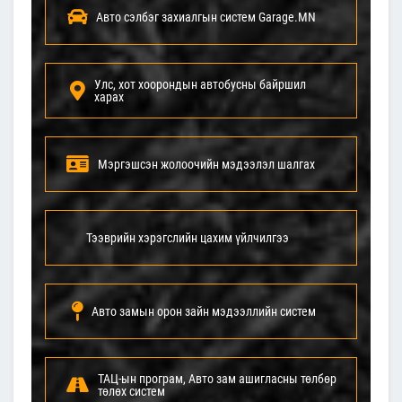
Авто сэлбэг захиалгын систем Garage.MN
Улс, хот хоорондын автобусны байршил
харах
Мэргэшсэн жолоочийн мэдээлэл шалгах
Тээврийн хэрэгслийн цахим үйлчилгээ
Авто замын орон зайн мэдээллийн систем
ТАЦ-ын програм, Авто зам ашигласны төлбөр
төлөх систем