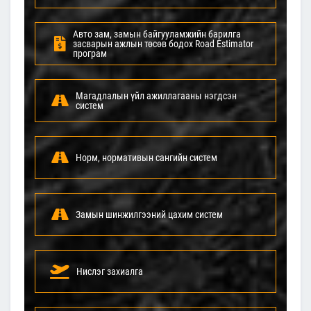
Авто зам, замын байгууламжийн барилга
засварын ажлын төсөв бодох Road Estimator
програм
Магадлалын үйл ажиллагааны нэгдсэн
систем
Норм, нормативын сангийн систем
Замын шинжилгээний цахим систем
Нислэг захиалга