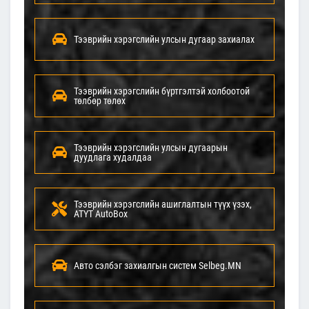
Тээврийн хэрэгслийн улсын дугаар захиалах
Тээврийн хэрэгслийн бүртгэлтэй холбоотой
төлбөр төлөх
Тээврийн хэрэгслийн улсын дугаарын
дуудлага худалдаа
Тээврийн хэрэгслийн ашиглалтын түүх үзэх,
АТҮТ АutoBox
Авто сэлбэг захиалгын систем Selbeg.MN