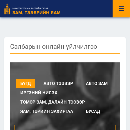
Салбарын онлайн үйлчилгээ
БҮГД
АВТО ТЭЭВЭР
АВТО ЗАМ
ИРГЭНИЙ НИСЭХ
ТӨМӨР ЗАМ, ДАЛАЙН ТЭЭВЭР
ЯАМ, ТӨРИЙН ЗАХИРГАА
БУСАД