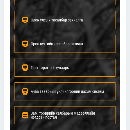
Олон улсын тасалбар захиалга
Орон нутгийн тасалбар захиалга
Галт тэрэгний хуваарь
Ачаа тээврийн үйлчилгээний цахим систем
Зам, тээврийн салбарын мэдээллийн
нэгдсэн портал