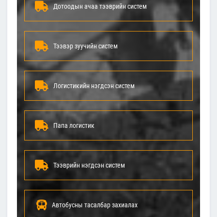
Дотоодын ачаа тээврийн систем
Тээвэр зуучийн систем
Логистикийн нэгдсэн систем
Папа логистик
Тээврийн нэгдсэн систем
Автобусны тасалбар захиалах