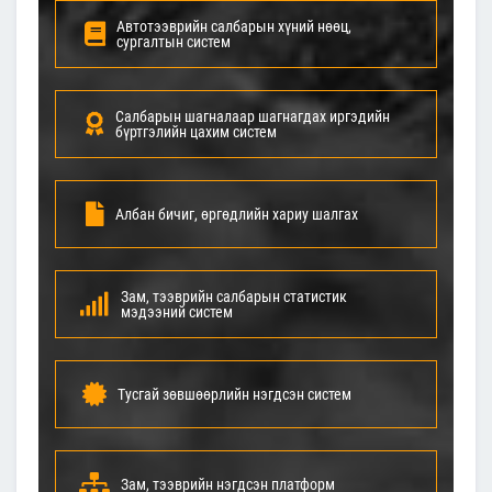
Автотээврийн салбарын хүний нөөц,
сургалтын систем
Салбарын шагналаар шагнагдах иргэдийн
бүртгэлийн цахим систем
Албан бичиг, өргөдлийн хариу шалгах
Зам, тээврийн салбарын статистик
мэдээний систем
Тусгай зөвшөөрлийн нэгдсэн систем
Зам, тээврийн нэгдсэн платформ