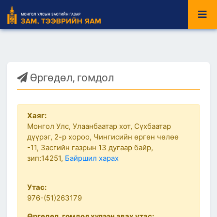
Өргөдөл, гомдол
Хаяг:
Монгол Улс, Улаанбаатар хот, Сүхбаатар
дүүрэг, 2-р хороо, Чингисийн өргөн чөлөө
-11, Засгийн газрын 13 дугаар байр,
зип:14251,
Байршил харах
Утас:
976-(51)263179
Өргөдөл, гомдол хүлээн авах утас: