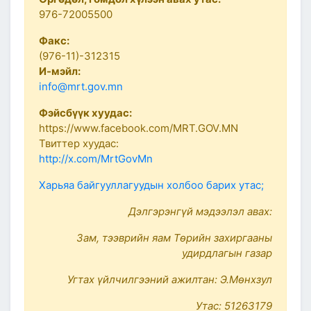
976-72005500
Факс:
(976-11)-312315
И-мэйл:
info@mrt.gov.mn
Фэйсбүүк хуудас:
https://www.facebook.com/MRT.GOV.MN
Твиттер хуудас:
http://x.com/MrtGovMn
Харьяа байгууллагуудын холбоо барих утас;
Дэлгэрэнгүй мэдээлэл авах:
Зам, тээврийн яам Төрийн захиргааны
удирдлагын газар
Угтах үйлчилгээний ажилтан: Э.Мөнхзул
Утас: 51263179