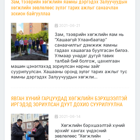
Зам, тээврийн хөгжлийн яамны дэргэдэх Залуучуудын
хөгжлийн зөвлөлөөс зүлэг тарих ажлыг санаачлан
зохион байгууллаа
2021-06-21
Зам, тээврийн хөгжлийн яам нь
“Хашаагүй Улаанбаатар”
санаачилгыг дэмжиж яамны
гадаах хашаагаа буулгасан билээ.
Улмаар унадаг дугуй тавих
талбай бий болгож, цахилгаан
машин цэнэглэхэд зориулсан нарны зайг
суурилуулсан. Хашааны оронд зүлэг тарих ажлыг тус
яамны дэргэдэх Залуучуудын хөгжли...
ЯВГАН ХҮНИЙ ГАРЦУУДАД ХӨГЖЛИЙН БЭРХШЭЭЛТЭЙ
ИРГЭДЭД ЗОРИУЛСАН ДУУТ ДОХИО СУУРИЛУУЛНА
2021-06-14
Хөгжлийн бэрхшээлтэй хүний
эрхийг хангах үндэсний
зөвлөлөөс “Хөгжлийн