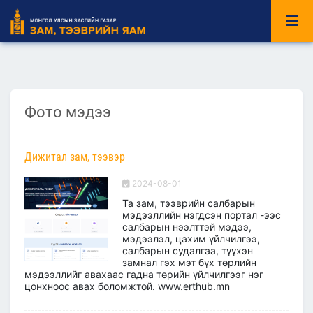
Фото мэдээ
Дижитал зам, тээвэр
2024-08-01
Та зам, тээврийн салбарын
мэдээллийн нэгдсэн портал -ээс
салбарын нээлттэй мэдээ,
мэдээлэл, цахим үйлчилгээ,
салбарын судалгаа, түүхэн
замнал гэх мэт бүх төрлийн
мэдээллийг авахаас гадна төрийн үйлчилгээг нэг
цонхноос авах боломжтой. www.erthub.mn