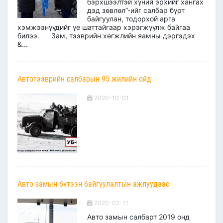
бэрхшээлтэй хүний эрхийг хангах
дэд зөвлөл”-ийг салбар бүрт
байгуулан, тодорхой арга
хэмжээнүүдийг үе шаттайгаар хэрэгжүүлж байгаа
билээ. Зам, тээврийн хөгжлийн яамны дэргэдэх
&...
Автотээврийн салбарын 95 жилийн ойд
2020-10-01
Авто замын бүтээн байгуулалтын ажлуудаас
2020-02-11
Авто замын салбарт 2019 онд