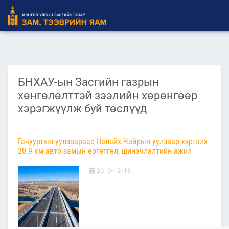
БНХАУ-ын Засгийн газрын
хөнгөлөлттэй зээлийн хөрөнгөөр
хэрэгжүүлж буй төслүүд
Гачууртын уулзвараас Налайх-Чойрын уулзвар хүртэлх
20.9 км авто замын өргөтгөл, шинэчлэлтийн ажил
2019-12-13