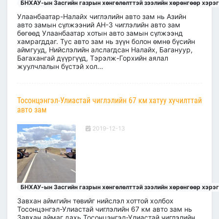
БНХАУ-ын Засгийн газрын хөнгөлөлттэй зээлийн хөрөнгөөр хэрэ
Улаанбаатар-Налайх чиглэлийн авто зам нь Азийн
авто замын сүлжээний АН-3 чиглэлийн авто зам
бөгөөд Улаанбаатар хотын авто замын сүлжээнд
хамрагддаг. Тус авто зам нь зүүн болон өмнө бүсийн
аймгууд, Нийслэлийн алслагдсан Налайх, Багануур,
Багахангай дүүргүүд, Тэрэлж-Горхийн аялал
жуулчлалын бүстэй хол...
Тосонцэнгэл-Улиастай чиглэлийн 67 км хатуу хучилттай
авто зам
2019-12-13
БНХАУ-ын Засгийн газрын хөнгөлөлттэй зээлийн хөрөнгөөр хэрэ
Завхан аймгийн төвийг нийслэл хоттой холбох
Тосонцэнгэл-Улиастай чиглэлийн 67 км авто зам нь
Завхан аймаг дахь Тосонцэнгэл-Улиастай чиглэлийн