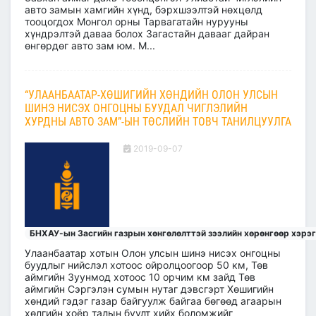
авто замын хамгийн хүнд, бэрхшээлтэй нөхцөлд
тооцогдох Монгол орны Тарвагатайн нурууны
хүндрэлтэй даваа болох Загастайн давааг дайран
өнгөрдөг авто зам юм. М...
“УЛААНБААТАР-ХӨШИГИЙН ХӨНДИЙН ОЛОН УЛСЫН
ШИНЭ НИСЭХ ОНГОЦНЫ БУУДАЛ ЧИГЛЭЛИЙН
ХУРДНЫ АВТО ЗАМ”-ЫН ТӨСЛИЙН ТОВЧ ТАНИЛЦУУЛГА
2019-09-07
БНХАУ-ын Засгийн газрын хөнгөлөлттэй зээлийн хөрөнгөөр хэрэ
Улаанбаатар хотын Олон улсын шинэ нисэх онгоцны
буудлыг нийслэл хотоос ойролцоогоор 50 км, Төв
аймгийн Зуунмод хотоос 10 орчим км зайд Төв
аймгийн Сэргэлэн сумын нутаг дэвсгэрт Хөшигийн
хөндий гэдэг газар байгуулж байгаа бөгөөд агаарын
хөлгийн хоёр талын буулт хийх боломжийг