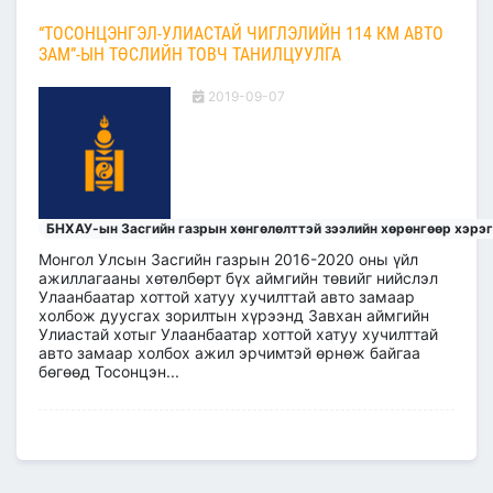
“ТОСОНЦЭНГЭЛ-УЛИАСТАЙ ЧИГЛЭЛИЙН 114 КМ АВТО
ЗАМ”-ЫН ТӨСЛИЙН ТОВЧ ТАНИЛЦУУЛГА
2019-09-07
БНХАУ-ын Засгийн газрын хөнгөлөлттэй зээлийн хөрөнгөөр хэрэ
Монгол Улсын Засгийн газрын 2016-2020 оны үйл
ажиллагааны хөтөлбөрт бүх аймгийн төвийг нийслэл
Улаанбаатар хоттой хатуу хучилттай авто замаар
холбож дуусгах зорилтын хүрээнд Завхан аймгийн
Улиастай хотыг Улаанбаатар хоттой хатуу хучилттай
авто замаар холбох ажил эрчимтэй өрнөж байгаа
бөгөөд Тосонцэн...