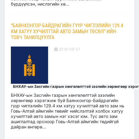
бүрдүүлсэн, нислэгийн хө...
“БАЯНХОНГОР-БАЙДРАГИЙН ГҮҮР ЧИГЛЭЛИЙН 129.4
КМ ХАТУУ ХУЧИЛТТАЙ АВТО ЗАМЫН ТӨСӨЛ”-ИЙН
ТОВЧ ТАНИЛЦУУЛГА
2019-09-07
БНХАУ-ын Засгийн газрын хөнгөлөлттэй зээлийн хөрөнгөөр хэрэ
БНХАУ-ын Засгийн газрын хөнгөлөлттэй зээлийн
хөрөнгөөр хэрэгжиж буй Баянхонгор-Байдрагийн
гүүр чиглэлийн 129.4 км хатуу хучилттай авто зам нь
Говь-Алтай аймгийн төвийг нийслэлтэй холбох хатуу
хучилттай авто замын нэг хэсэг юм. Тус авто зам
ашиглалтад орсноор Говь-Алтай аймгийн төдийгүй
дайран өнгөрө...