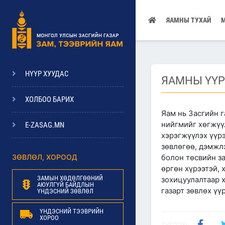
ЯАМНЫ ТУХАЙ
НҮҮР ХУУДАС
ЯАМНЫ ҮҮР
ХОЛБОО БАРИХ
Яам нь Засгийн 
нийгмийг хөгжүү
E-ZASAG.MN
хэрэгжүүлэх үүрэ
зөвлөгөө, дэмжлэ
ЗӨВЛӨЛ, ХОРООД
болон төсвийн з
өргөн хүрээтэй, 
ЗАМЫН ХӨДӨЛГӨӨНИЙ
зохицуулалтаар х
АЮУЛГҮЙ БАЙДЛЫН
газарт зөвлөх үү
ҮНДЭСНИЙ ЗӨВЛӨЛ
ҮНДЭСНИЙ ТЭЭВРИЙН
ХОРОО