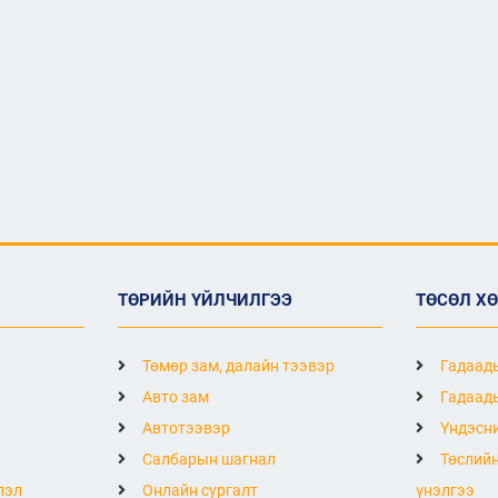
ТӨРИЙН ҮЙЛЧИЛГЭЭ
ТӨСӨЛ Х
Төмөр зам, далайн тээвэр
Гадаады
Авто зам
Гадаады
Автотээвэр
Үндэсни
Салбарын шагнал
Төслийн
лэл
Онлайн сургалт
үнэлгээ