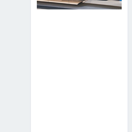
ТӨРИЙН ОДОН
МЕДАЛИАР ШАГНАЛАА
2026/07/08
1
“Монгол Улсын тээврийн
холболт болон логистикийг
сайжруулах төсөл”-ийн
хүрээнд хэрэгжүүлж буй
А0502: Өндөрхаан-
Чойбалсан чиглэлийн 50 км авто
замын их засварын ажлын “Байгаль
орчин, нийгмийн менежментийн
төлөвлөгөө” батлагдлаа.
2026/07/08
1
“МИАТ” ТӨХК-ийн ажилтан,
албан хаагчдыг Төрийн
дээд одон медалиар
шагналаа
2026/07/07
516 мянган удаагийн
нислэгээр 25.7 сая
зорчигч тээвэрлэж чадсан