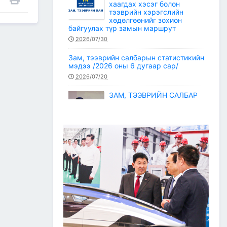
хаагдах хэсэг болон
тээврийн хэрэгслийн
хөдөлгөөнийг зохион
байгуулах түр замын маршрут
2026/07/30
Зам, тээврийн салбарын статистикийн
мэдээ /2026 оны 6 дугаар сар/
2026/07/20
ЗАМ, ТЭЭВРИЙН САЛБАР
2026 ОНЫ ЭХНИЙ ХАГАС
ЖИЛИЙН АЖЛАА ДҮГНЭЖ,
БҮТЭЭН БАЙГУУЛАЛТЫН
ТОМ ТӨСЛҮҮДИЙГ
ХУГАЦААНД НЬ АШИГЛАЛТАД
ОРУУЛАХЫГ ҮҮРЭГ БОЛГОЛОО
2026/07/08
2
ЗАМ, ТЭЭВРИЙН ЯАМНЫ
АЖИЛТАН, АЛБА
ХААГЧДЫГ ТӨРИЙН ОДОН
МЕДАЛИАР ШАГНАЛАА
2026/07/08