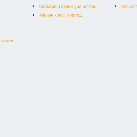
Салбарын цахим үйлчилгээ
Улсын т
Ажлын хэсэг, хороод
ын үйл