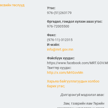
компаниудын төлөөллийг
өсвийн төслүүд
хүлээн авч уулзлаа
Утас:
976-(51)263179
2026/06/29
1
Өргөдөл, гомдол хүлээн авах утас:
ЗАМ, ТЭЭВРИЙН САЙД
976-72005500
Б.ДЭЛГЭРСАЙХАН ЯПОН
УЛСЫН ЭЛЧИН САЙДТАЙ
Факс:
НИСЭХ БУУДЛЫН
(976-11)-312315
ӨРГӨТГӨЛИЙН ТӨСЛИЙН
И-мэйл:
ТАЛААР САНАЛ СОЛИЛЦЛОО
info@mrt.gov.mn
2026/06/29
Фэйсбүүк хуудас:
Канад Улстай Агаарын
https://www.facebook.com/MRT.GOV.
харилцааны хэлэлцээрийг
байгуулна
Твиттер хуудас:
http://x.com/MrtGovMn
2026/06/29
Харьяа байгууллагуудын холбоо
барих утас;
ТӨРИЙН ЖИНХЭНЭ АЛБАН
ХААГЧИЙГ ШИЛЖҮҮЛЭН
БОЛОН СЭЛГЭН
Дэлгэрэнгүй мэдээлэл авах:
АЖИЛЛУУЛАХ ТУХАЙ ЗАР
Зам, тээврийн яам Төрийн
2026/06/29