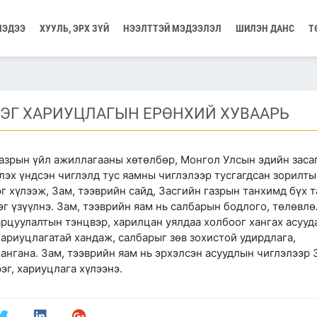
МЭДЭЭ
ХУУЛЬ, ЭРХ ЗҮЙ
НЭЭЛТТЭЙ МЭДЭЭЛЭЛ
ШИЛЭН ДАНС
Т
ЭГ ХАРИУЦЛАГЫН ЕРӨНХИЙ ХУВААРЬ
газрын үйл ажиллагааны хөтөлбөр, Монгол Улсын эдийн засаг
лэх үндсэн чиглэлд тус яамны чиглэлээр тусгагдсан зорилты
г хүлээж, Зам, тээврийн сайд, Засгийн газрын танхимд бүх 
г үзүүлнэ. Зам, тээврийн яам нь салбарын бодлого, төлөвлө
арцуулалтын тэнцвэр, харилцан уялдаа холбоог хангах асууд
хариуцлагатай хандаж, салбарыг зөв зохистой удирдлага,
ангана. Зам, тээврийн яам нь эрхэлсэн асуудлын чиглэлээр 
рэг, хариуцлага хүлээнэ.