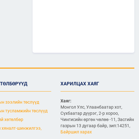
"МИАТ" ТӨХК-ийн 70
жилийн ТҮҮХ
2026/07/07
2
Улсын болон орон нутгийн
чанартай хатуу хучилттай
авто замын сүлжээг
өргөжүүлэх ажлууд үе
шаттай хийгдсээр байна
2026/07/06
"МИАТ" ТӨХК-ийн 70
жилийн ойд зориулсан
шуудангийн марк
хэвлэгдлээ
ӨТӨЛБӨРҮҮД
ХАРИЛЦАХ ХАЯГ
2026/07/06
Монгол Улсын агаарын
Хаяг:
н зээлийн төслүүд
тээврийн салбарын
Монгол Улс, Улаанбаатар хот,
хөгжлийн ирээдүйн чиг
н тусламжийн төслүүд
Сүхбаатар дүүрэг, 2-р хороо,
хандлагыг хамтдаа
й хөтөлбөр
Чингисийн өргөн чөлөө -11, Засгийн
тодорхойлж байна
газрын 13 дугаар байр, зип:14251,
2026/07/06
 хяналт-шинжилгээ,
Байршил харах
Нефть импортлогч