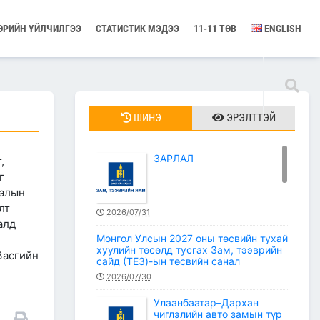
ӨРИЙН ҮЙЛЧИЛГЭЭ
СТАТИСТИК МЭДЭЭ
11-11 ТӨВ
ENGLISH
ШИНЭ
ЭРЭЛТТЭЙ
ЗАРЛАЛ
,
г
талын
лт
2026/07/31
алд
Монгол Улсын 2027 оны төсвийн тухай
хуулийн төсөлд тусгах Зам, тээврийн
Засгийн
сайд (ТЕЗ)-ын төсвийн санал
2026/07/30
Улаанбаатар–Дархан
чиглэлийн авто замын түр