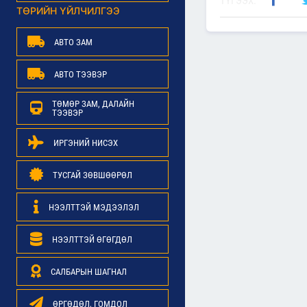
ТҮГЭЭХ:
ТӨРИЙН ҮЙЛЧИЛГЭЭ
АВТО ЗАМ
АВТО ТЭЭВЭР
ТӨМӨР ЗАМ, ДАЛАЙН
ТЭЭВЭР
ИРГЭНИЙ НИСЭХ
ТУСГАЙ ЗӨВШӨӨРӨЛ
НЭЭЛТТЭЙ МЭДЭЭЛЭЛ
НЭЭЛТТЭЙ ӨГӨГДӨЛ
САЛБАРЫН ШАГНАЛ
ӨРГӨДӨЛ, ГОМДОЛ