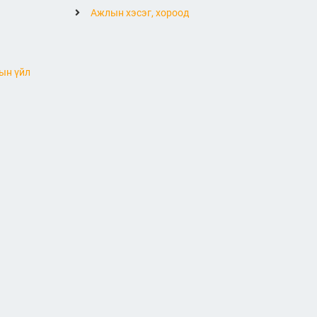
Ажлын хэсэг, хороод
ын үйл