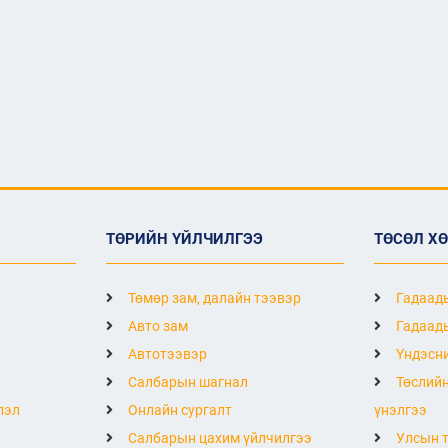
ТӨРИЙН ҮЙЛЧИЛГЭЭ
ТӨСӨЛ Х
Төмөр зам, далайн тээвэр
Гадаады
Авто зам
Гадаады
Автотээвэр
Үндэсни
Салбарын шагнал
Төслийн
лэл
Онлайн сургалт
үнэлгээ
Салбарын цахим үйлчилгээ
Улсын т