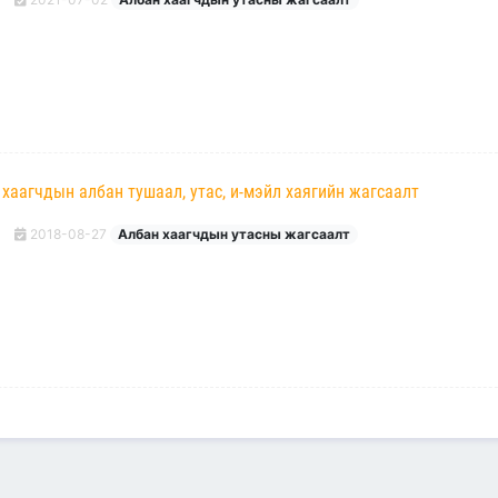
хаагчдын албан тушаал, утас, и-мэйл хаягийн жагсаалт
2018-08-27
Албан хаагчдын утасны жагсаалт