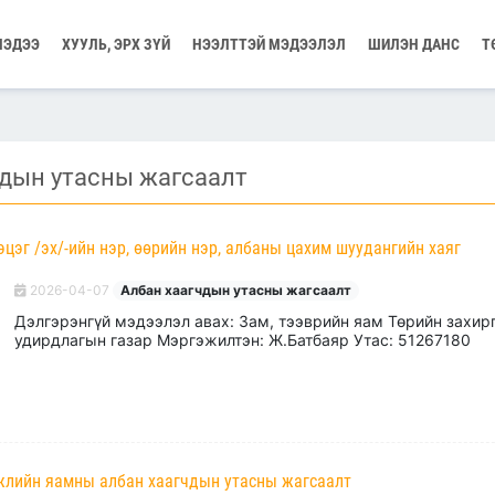
МЭДЭЭ
ХУУЛЬ, ЭРХ ЗҮЙ
НЭЭЛТТЭЙ МЭДЭЭЛЭЛ
ШИЛЭН ДАНС
Т
чдын утасны жагсаалт
цэг /эх/-ийн нэр, өөрийн нэр, албаны цахим шуудангийн хаяг
2026-04-07
Албан хаагчдын утасны жагсаалт
Дэлгэрэнгүй мэдээлэл авах: Зам, тээврийн яам Төрийн захир
удирдлагын газар Мэргэжилтэн: Ж.Батбаяр Утас: 51267180
гжлийн яамны албан хаагчдын утасны жагсаалт