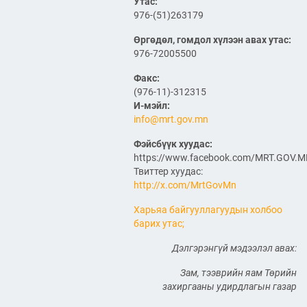
Утас:
компаниудын төлөөллийг
976-(51)263179
хүлээн авч уулзлаа
Өргөдөл, гомдол хүлээн авах утас:
2026/06/29
1
976-72005500
ЗАМ, ТЭЭВРИЙН САЙД
Факс:
Б.ДЭЛГЭРСАЙХАН ЯПОН
(976-11)-312315
УЛСЫН ЭЛЧИН САЙДТАЙ
И-мэйл:
НИСЭХ БУУДЛЫН
ӨРГӨТГӨЛИЙН ТӨСЛИЙН
info@mrt.gov.mn
ТАЛААР САНАЛ СОЛИЛЦЛОО
Фэйсбүүк хуудас:
2026/06/29
https://www.facebook.com/MRT.GOV.
Канад Улстай Агаарын
Твиттер хуудас:
харилцааны хэлэлцээрийг
http://x.com/MrtGovMn
байгуулна
Харьяа байгууллагуудын холбоо
2026/06/29
барих утас;
ТӨРИЙН ЖИНХЭНЭ АЛБАН
Дэлгэрэнгүй мэдээлэл авах:
ХААГЧИЙГ ШИЛЖҮҮЛЭН
БОЛОН СЭЛГЭН
Зам, тээврийн яам Төрийн
АЖИЛЛУУЛАХ ТУХАЙ ЗАР
захиргааны удирдлагын газар
2026/06/29