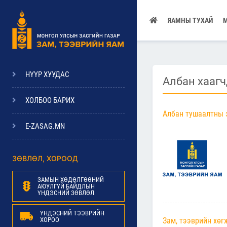
ЯАМНЫ ТУХАЙ
НҮҮР ХУУДАС
Албан хааг
ХОЛБОО БАРИХ
Албан тушаалтны э
E-ZASAG.MN
ЗӨВЛӨЛ, ХОРООД
ЗАМЫН ХӨДӨЛГӨӨНИЙ
АЮУЛГҮЙ БАЙДЛЫН
ҮНДЭСНИЙ ЗӨВЛӨЛ
ҮНДЭСНИЙ ТЭЭВРИЙН
ХОРОО
Зам, тээврийн хө