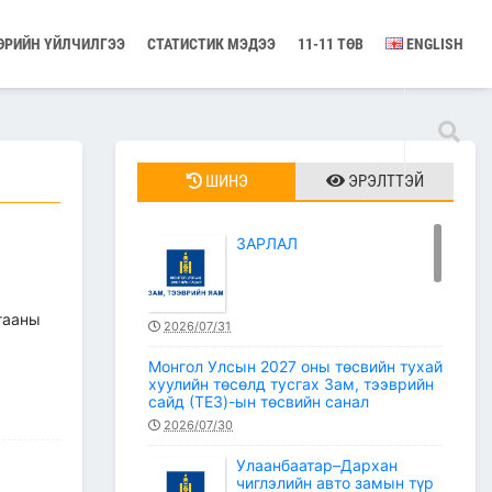
ӨРИЙН ҮЙЛЧИЛГЭЭ
СТАТИСТИК МЭДЭЭ
11-11 ТӨВ
ENGLISH
ШИНЭ
ЭРЭЛТТЭЙ
ЗАРЛАЛ
гааны
2026/07/31
Монгол Улсын 2027 оны төсвийн тухай
хуулийн төсөлд тусгах Зам, тээврийн
сайд (ТЕЗ)-ын төсвийн санал
2026/07/30
Улаанбаатар–Дархан
чиглэлийн авто замын түр