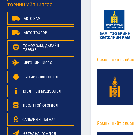
ТӨРИЙН ҮЙЛЧИЛГЭЭ
АВТО ЗАМ
АВТО ТЭЭВЭР
ТӨМӨР ЗАМ, ДАЛАЙН
ТЭЭВЭР
Яамны нийт албан
ИРГЭНИЙ НИСЭХ
ТУСГАЙ ЗӨВШӨӨРӨЛ
НЭЭЛТТЭЙ МЭДЭЭЛЭЛ
НЭЭЛТТЭЙ ӨГӨГДӨЛ
САЛБАРЫН ШАГНАЛ
Яамны нийт албан
ӨРГӨДӨЛ, ГОМДОЛ