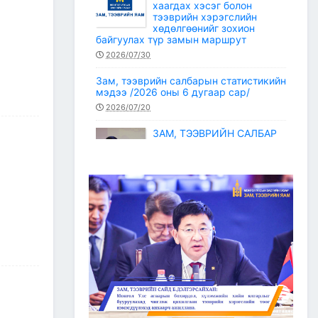
хаагдах хэсэг болон
тээврийн хэрэгслийн
хөдөлгөөнийг зохион
байгуулах түр замын маршрут
2026/07/30
Зам, тээврийн салбарын статистикийн
мэдээ /2026 оны 6 дугаар сар/
2026/07/20
ЗАМ, ТЭЭВРИЙН САЛБАР
2026 ОНЫ ЭХНИЙ ХАГАС
ЖИЛИЙН АЖЛАА ДҮГНЭЖ,
БҮТЭЭН БАЙГУУЛАЛТЫН
ТОМ ТӨСЛҮҮДИЙГ
ХУГАЦААНД НЬ АШИГЛАЛТАД
ОРУУЛАХЫГ ҮҮРЭГ БОЛГОЛОО
2026/07/08
2
ЗАМ, ТЭЭВРИЙН ЯАМНЫ
АЖИЛТАН, АЛБА
ХААГЧДЫГ ТӨРИЙН ОДОН
МЕДАЛИАР ШАГНАЛАА
2026/07/08