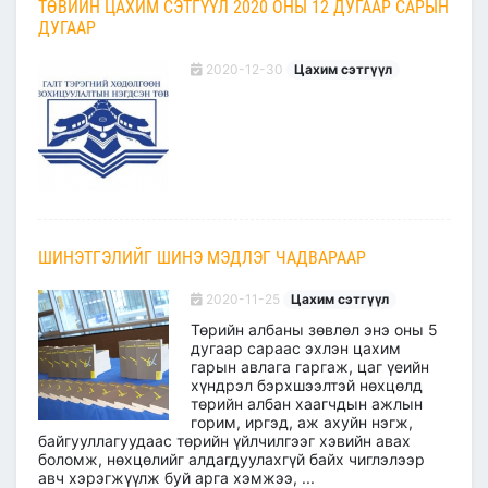
ТӨВИЙН ЦАХИМ СЭТГҮҮЛ 2020 ОНЫ 12 ДУГААР САРЫН
ДУГААР
2020-12-30
Цахим сэтгүүл
ШИНЭТГЭЛИЙГ ШИНЭ МЭДЛЭГ ЧАДВАРААР
2020-11-25
Цахим сэтгүүл
Төрийн албаны зөвлөл энэ оны 5
дугаар сараас эхлэн цахим
гарын авлага гаргаж, цаг үеийн
хүндрэл бэрхшээлтэй нөхцөлд
төрийн албан хаагчдын ажлын
горим, иргэд, аж ахуйн нэгж,
байгууллагуудаас төрийн үйлчилгээг хэвийн авах
боломж, нөхцөлийг алдагдуулахгүй байх чиглэлээр
авч хэрэгжүүлж буй арга хэмжээ, ...