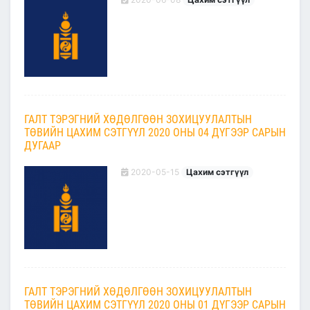
ГАЛТ ТЭРЭГНИЙ ХӨДӨЛГӨӨН ЗОХИЦУУЛАЛТЫН
ТӨВИЙН ЦАХИМ СЭТГҮҮЛ 2020 ОНЫ 04 ДҮГЭЭР САРЫН
ДУГААР
2020-05-15
Цахим сэтгүүл
ГАЛТ ТЭРЭГНИЙ ХӨДӨЛГӨӨН ЗОХИЦУУЛАЛТЫН
ТӨВИЙН ЦАХИМ СЭТГҮҮЛ 2020 ОНЫ 01 ДҮГЭЭР САРЫН