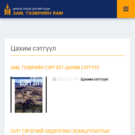
Цахим сэтгүүл
ЗАМ, ТЭЭВРИЙН СЭРГЭЛТ ЦАХИМ СЭТГҮҮЛ
2023-12-14
Цахим сэтгүүл
ГАЛТ ТЭРЭГНИЙ ХӨДӨЛГӨӨН ЗОХИЦУУЛАЛТЫН