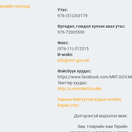
компаниудын төлөөллийг
өсвийн төслүүд
хүлээн авч уулзлаа
Утас:
976-(51)263179
2026/06/29
1
Өргөдөл, гомдол хүлээн авах утас:
ЗАМ, ТЭЭВРИЙН САЙД
976-72005500
Б.ДЭЛГЭРСАЙХАН ЯПОН
УЛСЫН ЭЛЧИН САЙДТАЙ
Факс:
НИСЭХ БУУДЛЫН
(976-11)-312315
ӨРГӨТГӨЛИЙН ТӨСЛИЙН
И-мэйл:
ТАЛААР САНАЛ СОЛИЛЦЛОО
info@mrt.gov.mn
2026/06/29
Фэйсбүүк хуудас:
Канад Улстай Агаарын
https://www.facebook.com/MRT.GOV.
харилцааны хэлэлцээрийг
байгуулна
Твиттер хуудас:
http://x.com/MrtGovMn
2026/06/29
Харьяа байгууллагуудын холбоо
барих утас;
ТӨРИЙН ЖИНХЭНЭ АЛБАН
ХААГЧИЙГ ШИЛЖҮҮЛЭН
БОЛОН СЭЛГЭН
Дэлгэрэнгүй мэдээлэл авах:
АЖИЛЛУУЛАХ ТУХАЙ ЗАР
Зам, тээврийн яам Төрийн
2026/06/29