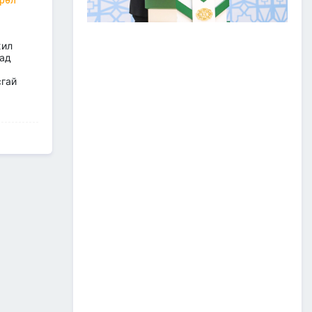
ТӨРИЙН ОДОН
МЕДАЛИАР ШАГНАЛАА
жил
гад
2026/07/08
1
сгай
“Монгол Улсын тээврийн
холболт болон логистикийг
сайжруулах төсөл”-ийн
хүрээнд хэрэгжүүлж буй
А0502: Өндөрхаан-
Чойбалсан чиглэлийн 50 км авто
замын их засварын ажлын “Байгаль
орчин, нийгмийн менежментийн
төлөвлөгөө” батлагдлаа.
2026/07/08
1
“МИАТ” ТӨХК-ийн ажилтан,
албан хаагчдыг Төрийн
дээд одон медалиар
шагналаа
2026/07/07
516 мянган удаагийн
нислэгээр 25.7 сая
зорчигч тээвэрлэж чадсан