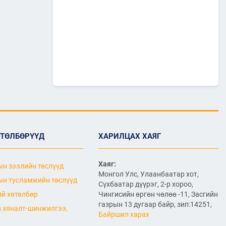
"МИАТ" ТӨХК-ийн 70
жилийн ТҮҮХ
2026/07/07
2
Улсын болон орон нутгийн
чанартай хатуу хучилттай
авто замын сүлжээг
өргөжүүлэх ажлууд үе
шаттай хийгдсээр байна
2026/07/06
"МИАТ" ТӨХК-ийн 70
жилийн ойд зориулсан
шуудангийн марк
хэвлэгдлээ
ӨТӨЛБӨРҮҮД
ХАРИЛЦАХ ХАЯГ
2026/07/06
Монгол Улсын агаарын
Хаяг:
н зээлийн төслүүд
тээврийн салбарын
Монгол Улс, Улаанбаатар хот,
хөгжлийн ирээдүйн чиг
н тусламжийн төслүүд
Сүхбаатар дүүрэг, 2-р хороо,
хандлагыг хамтдаа
й хөтөлбөр
Чингисийн өргөн чөлөө -11, Засгийн
тодорхойлж байна
газрын 13 дугаар байр, зип:14251,
2026/07/06
 хяналт-шинжилгээ,
Байршил харах
Нефть импортлогч