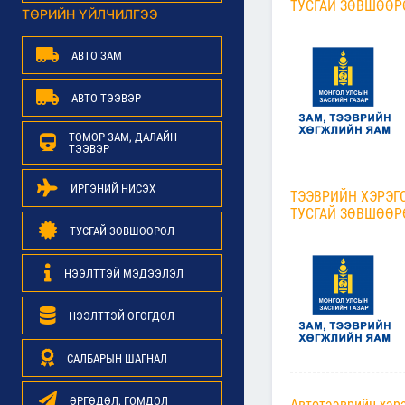
ТУСГАЙ ЗӨВШӨӨ
ТӨРИЙН ҮЙЛЧИЛГЭЭ
АВТО ЗАМ
АВТО ТЭЭВЭР
ТӨМӨР ЗАМ, ДАЛАЙН
ТЭЭВЭР
ИРГЭНИЙ НИСЭХ
ТЭЭВРИЙН ХЭРЭГ
ТУСГАЙ ЗӨВШӨӨ
ТУСГАЙ ЗӨВШӨӨРӨЛ
НЭЭЛТТЭЙ МЭДЭЭЛЭЛ
НЭЭЛТТЭЙ ӨГӨГДӨЛ
САЛБАРЫН ШАГНАЛ
ӨРГӨДӨЛ, ГОМДОЛ
Автотээврийн хэрэ