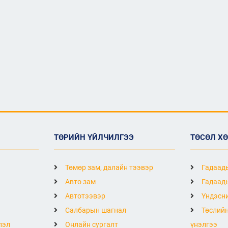
ТӨРИЙН ҮЙЛЧИЛГЭЭ
ТӨСӨЛ Х
Төмөр зам, далайн тээвэр
Гадаады
Авто зам
Гадаады
Автотээвэр
Үндэсни
Салбарын шагнал
Төслийн
лэл
Онлайн сургалт
үнэлгээ