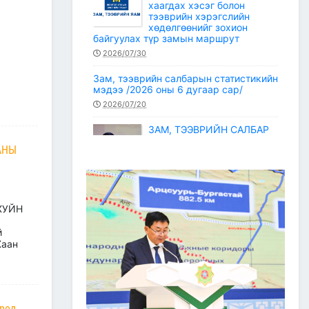
хаагдах хэсэг болон
тээврийн хэрэгслийн
хөдөлгөөнийг зохион
байгуулах түр замын маршрут
2026/07/30
Зам, тээврийн салбарын статистикийн
мэдээ /2026 оны 6 дугаар сар/
2026/07/20
ЗАМ, ТЭЭВРИЙН САЛБАР
2026 ОНЫ ЭХНИЙ ХАГАС
АНЫ
ЖИЛИЙН АЖЛАА ДҮГНЭЖ,
БҮТЭЭН БАЙГУУЛАЛТЫН
ТОМ ТӨСЛҮҮДИЙГ
ХУГАЦААНД НЬ АШИГЛАЛТАД
ОРУУЛАХЫГ ҮҮРЭГ БОЛГОЛОО
ХУЙН
2026/07/08
2
й
ЗАМ, ТЭЭВРИЙН ЯАМНЫ
Хаан
АЖИЛТАН, АЛБА
ХААГЧДЫГ ТӨРИЙН ОДОН
МЕДАЛИАР ШАГНАЛАА
2026/07/08
өрөл