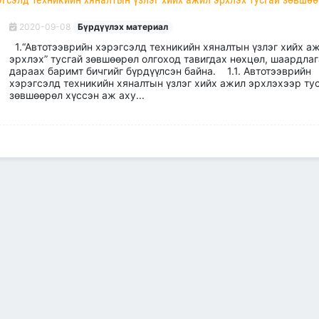
2020-09-08
Бүрдүүлэх материал
1.“Автотээврийн хэрэгсэлд техникийн хяналтын үзлэг хийх а
эрхлэх” тусгай зөвшөөрөл олгоход тавигдах нөхцөл, шаардла
дараах баримт бичгийг бүрдүүлсэн байна. 1.1. Автотээврийн
хэрэгсэлд техникийн хяналтын үзлэг хийх ажил эрхлэхээр ту
зөвшөөрөл хүссэн аж аху...