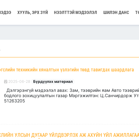
МЭДЭЭ
ХУУЛЬ, ЭРХ ЗҮЙ
НЭЭЛТТЭЙ МЭДЭЭЛЭЛ
ШИЛЭН ДАНС
Т
р
гслийн техникийн хяналтын үзлэгийн төвд тавигдах шаардлага
2025-06-28
Бүрдүүлэх материал
Дэлгэрэнгүй мэдээлэл авах: Зам, тээврийн яам Авто тээври
бодлого зохицуулалтын газар Мэргэжилтэн: Ц.Санчирдорж Ут
51263205
СЛИЙН УЛСЫН ДУГААР ҮЙЛДВЭРЛЭХ АЖ АХУЙН ҮЙЛ АЖИЛЛАГА