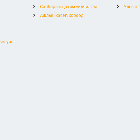
Салбарын цахим үйлчилгээ
Улсын т
Ажлын хэсэг, хороод
ын үйл