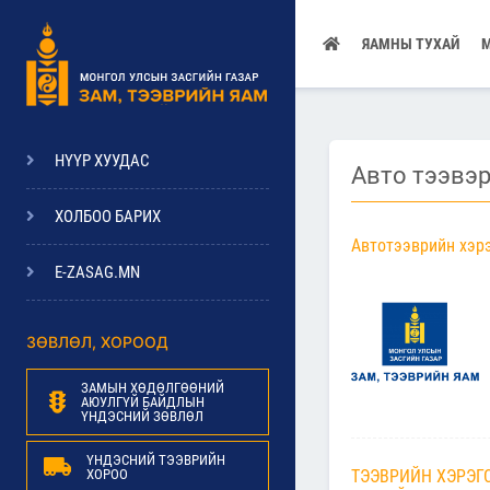
ЯАМНЫ ТУХАЙ
НҮҮР ХУУДАС
Авто тээвэ
ХОЛБОО БАРИХ
Автотээврийн хэрэ
E-ZASAG.MN
ЗӨВЛӨЛ, ХОРООД
ЗАМЫН ХӨДӨЛГӨӨНИЙ
АЮУЛГҮЙ БАЙДЛЫН
ҮНДЭСНИЙ ЗӨВЛӨЛ
ҮНДЭСНИЙ ТЭЭВРИЙН
ХОРОО
ТЭЭВРИЙН ХЭРЭГ