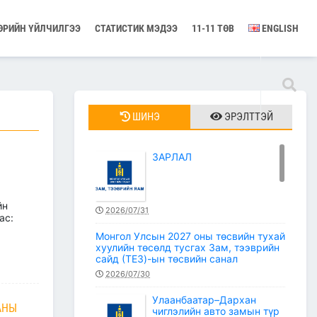
ӨРИЙН ҮЙЛЧИЛГЭЭ
СТАТИСТИК МЭДЭЭ
11-11 ТӨВ
ENGLISH
ШИНЭ
ЭРЭЛТТЭЙ
ЗАРЛАЛ
йн
2026/07/31
ас:
Монгол Улсын 2027 оны төсвийн тухай
хуулийн төсөлд тусгах Зам, тээврийн
сайд (ТЕЗ)-ын төсвийн санал
2026/07/30
Улаанбаатар–Дархан
АНЫ
чиглэлийн авто замын түр