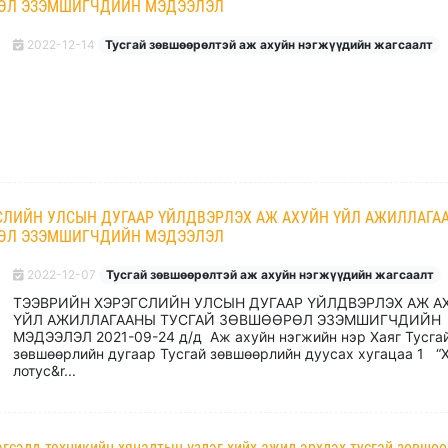
РӨЛ ЭЗЭМШИГЧДИЙН МЭДЭЭЛЭЛ
2022-12-14
Тусгай зөвшөөрөлтэй аж ахуйн нэгжүүдийн жагсаалт
СЛИЙН УЛСЫН ДУГААР ҮЙЛДВЭРЛЭХ АЖ АХУЙН ҮЙЛ АЖИЛЛАГА
РӨЛ ЭЗЭМШИГЧДИЙН МЭДЭЭЛЭЛ
2022-12-07
Тусгай зөвшөөрөлтэй аж ахуйн нэгжүүдийн жагсаалт
ТЭЭВРИЙН ХЭРЭГСЛИЙН УЛСЫН ДУГААР ҮЙЛДВЭРЛЭХ АЖ А
ҮЙЛ АЖИЛЛАГААНЫ ТУСГАЙ ЗӨВШӨӨРӨЛ ЭЗЭМШИГЧДИЙН
МЭДЭЭЛЭЛ 2021-09-24 д/д Аж ахуйн нэгжийн нэр Хаяг Тусга
зөвшөөрлийн дугаар Тусгай зөвшөөрлийн дуусах хугацаа 1 “
лотус&r...
гсэлд техникийн хяналтын үзлэг хийх ажил эрхлэх тусгай зөвшө