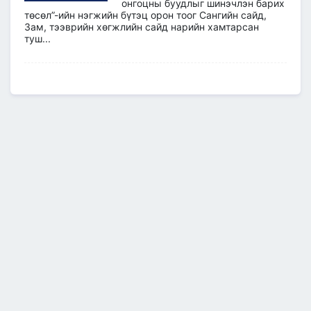
онгоцны буудлыг шинэчлэн барих
төсөл”-ийн нэгжийн бүтэц орон тоог Сангийн сайд,
Зам, тээврийн хөгжлийн сайд нарийн хамтарсан
туш...