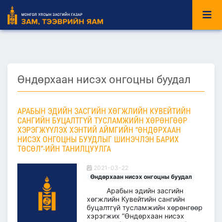
Өндөрхаан нисэх онгоцны буудал
АРАБЫН ЭДИЙН ЗАСГИЙН ХӨГЖЛИЙН КУВЕЙТИЙН
САНГИЙН БУЦАЛТГҮЙ ТУСЛАМЖИЙН ХӨРӨНГӨӨР
ХЭРЭГЖҮҮЛЭХ ХЭНТИЙ АЙМГИЙН “ӨНДӨРХААН
НИСЭХ ОНГОЦНЫ БУУДЛЫГ ШИНЭЧЛЭН БАРИХ
ТӨСӨЛ”-ИЙН ТАНИЛЦУУЛГА
2021-03-22
Өндөрхаан нисэх онгоцны буудал
Арабын эдийн засгийн
хөгжлийн Кувейтийн сангийн
буцалтгүй тусламжийн хөрөнгөөр
хэрэгжих “Өндөрхаан нисэх