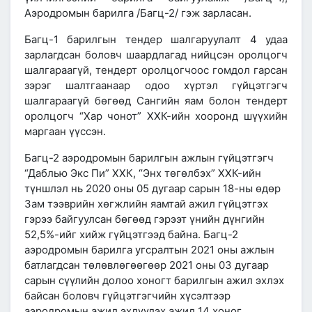
Аэродромын барилга /Багц-2/ гэж зарласан.
Багц-1 барилгын тендер шалгаруулалт 4 удаа
зарлагдсан боловч шаардлагад нийцсэн оролцогч
шалгараагүй, тендерт оролцогчоос гомдол гарсан
зэрэг шалтгаанаар одоо хүртэл гүйцэтгэгч
шалгараагүй бөгөөд Сангийн яам болон тендерт
оролцогч “Хар чонот” ХХК-ийн хооронд шүүхийн
маргаан үүссэн.
Багц-2 аэродромын барилгын ажлын гүйцэтгэгч
“Даблью Экс Пи” ХХК, “Энх төгөлбэх” ХХК-ийн
түншлэл нь 2020 оны 05 дугаар сарын 18-ны өдөр
Зам тээврийн хөгжлийн яамтай ажил гүйцэтгэх
гэрээ байгуулсан бөгөөд гэрээт үнийн дүнгийн
52,5%-ийг хийж гүйцэтгээд байна. Багц-2
аэродромын барилга угсралтын 2021 оны ажлын
батлагдсан төлөвлөгөөгөөр 2021 оны 03 дугаар
сарын сүүлийн долоо хоногт барилгын ажил эхлэх
байсан боловч гүйцэтгэгчийн хүсэлтээр
аэродромын ажил эхлүүлэх ажил 14 хоног