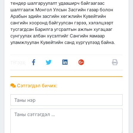
тендер шалгаруулалт удааширч байгаагаас
шалтгаалж Монгол Улсын Засгийн газар болон
Арабын эдийн засгийн хөгжлийн Кувейтийн
сангийн хооронд байгуулсан гэрээ, хэлэлцээрт
тусгагдсан Барилга угсралтын ажлын хугацааг
сунгуулах албан хүсэлтийг Сангийн яамаар
уламжлуулан Кувейтийн санд хүргүүлээд байна.
ТҮГЭЭХ:
Сэтгэгдэл бичих: