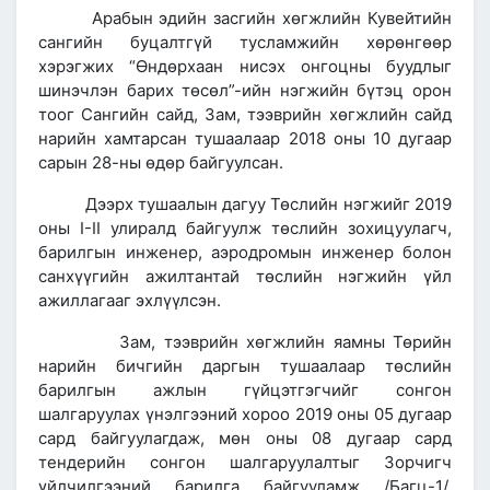
Арабын эдийн засгийн хөгжлийн Кувейтийн
сангийн буцалтгүй тусламжийн хөрөнгөөр
хэрэгжих “Өндөрхаан нисэх онгоцны буудлыг
шинэчлэн барих төсөл”-ийн нэгжийн бүтэц орон
тоог Сангийн сайд, Зам, тээврийн хөгжлийн сайд
нарийн хамтарсан тушаалаар 2018 оны 10 дугаар
сарын 28-ны өдөр байгуулсан.
Дээрх тушаалын дагуу Төслийн нэгжийг 2019
оны I-II улиралд байгуулж төслийн зохицуулагч,
барилгын инженер, аэродромын инженер болон
санхүүгийн ажилтантай төслийн нэгжийн үйл
ажиллагааг эхлүүлсэн.
Зам, тээврийн хөгжлийн яамны Төрийн
нарийн бичгийн даргын тушаалаар төслийн
барилгын ажлын гүйцэтгэгчийг сонгон
шалгаруулах үнэлгээний хороо 2019 оны 05 дугаар
сард байгуулагдаж, мөн оны 08 дугаар сард
тендерийн сонгон шалгаруулалтыг Зорчигч
үйлчилгээний барилга байгууламж /Багц-1/,