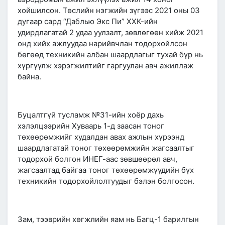
хойшилсон. Төслийн нэгжийн зүгээс 2021 оны 03
дугаар сард “Даблью Экс Пи” ХХК-ийн
удирдлагатай 2 удаа уулзалт, зөвлөгөөн хийж 2021
онд хийх ажлуудаа нарийвчлан тодорхойлсон
бөгөөд техникийн албан шаардлагыг тухай бүр нь
хүргүүлж хэрэгжилтийг гаргуулан авч ажиллаж
байна.
Буцалтгүй тусламж №31-ийн хоёр дахь
хэлэлцээрийн Хуваарь 1-д заасан тоног
төхөөрөмжийг худалдан авах ажлын хүрээнд
шаардлагатай тоног төхөөрөмжийн жагсаалтыг
тодорхой болгон ИНЕГ-аас зөвшөөрөл авч,
жагсаалтад байгаа тоног төхөөрөмжүүдийн бүх
техникийн тодорхойлолтуудыг бэлэн болгосон.
Зам, тээврийн хөгжлийн яам нь Багц-1 барилгын