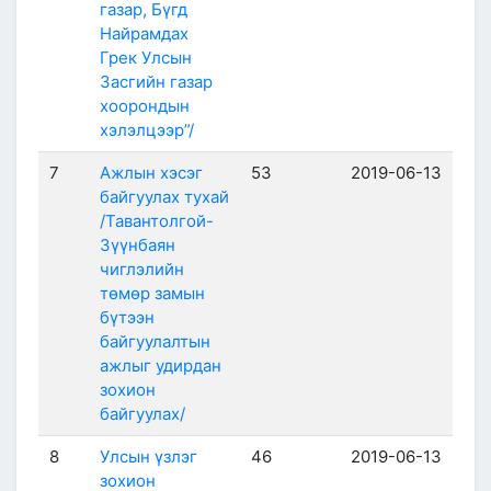
газар, Бүгд
Найрамдах
Грек Улсын
Засгийн газар
хоорондын
хэлэлцээр”/
7
Ажлын хэсэг
53
2019-06-13
байгуулах тухай
/Тавантолгой-
Зүүнбаян
чиглэлийн
төмөр замын
бүтээн
байгуулалтын
ажлыг удирдан
зохион
байгуулах/
8
Улсын үзлэг
46
2019-06-13
зохион