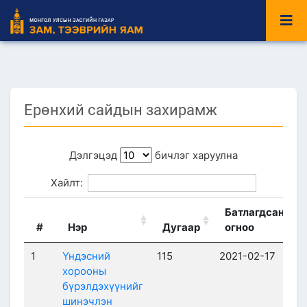
Ерөнхий сайдын захирамж
Дэлгэцэд
бичлэг харуулна
Хайлт:
Батлагдсан
#
Нэр
Дугаар
огноо
1
Үндэсний
115
2021-02-17
хорооны
бүрэлдэхүүнийг
шинэчлэн