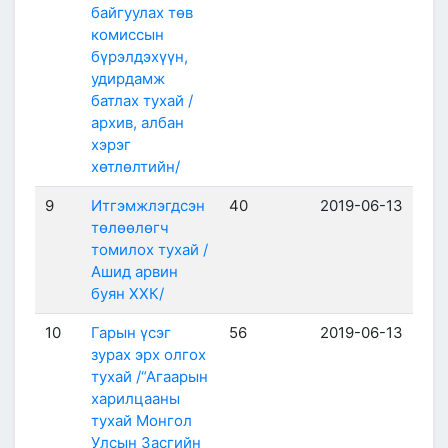
байгуулах төв
комиссын
бүрэлдэхүүн,
удирдамж
батлах тухай /
архив, албан
хэрэг
хөтлөлтийн/
9
Итгэмжлэгдсэн
40
2019-06-13
төлөөлөгч
томилох тухай /
Ашид арвин
буян ХХК/
10
Гарын үсэг
56
2019-06-13
зурах эрх олгох
тухай /“Агаарын
харилцааны
тухай Монгол
Улсын Засгийн