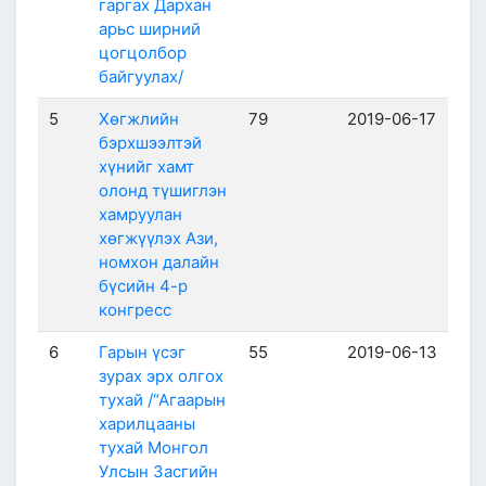
гаргах Дархан
арьс ширний
цогцолбор
байгуулах/
5
Хөгжлийн
79
2019-06-17
бэрхшээлтэй
хүнийг хамт
олонд түшиглэн
хамруулан
хөгжүүлэх Ази,
номхон далайн
бүсийн 4-р
конгресс
6
Гарын үсэг
55
2019-06-13
зурах эрх олгох
тухай /“Агаарын
харилцааны
тухай Монгол
Улсын Засгийн