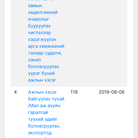
замын
хөдөлгөөний
ачааллыг
бууруулах
чиглэлээр
хэрэгжүүлэх
арга хэмжээний
талаар судалж,
санал
боловсруулах
үүрэг бүхий
ажлын хэсэг
4
Ажлын хэсэг
118
2019-08-06
байгуулах тухай
/Мал аж ахуйн
гаралтай
түүхий эдийг
боловсруулах,
экспортод