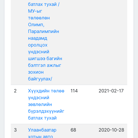
батлах тухай /
МУ-ыг
төлөөлөн
Олимп,
Паралимпийн
наадамд
оролцох
үндэсний
шигшээ багийн
бэлтгэл ажлыг
зохион
байгуулах/
2
Хүүхдийн төлөө
114
2021-02-17
үндэсний
зөвлөлийн
бүрэлдэхүүнийг
батлах тухай
3
Улаанбаатар
68
2020-10-28
хотын авто