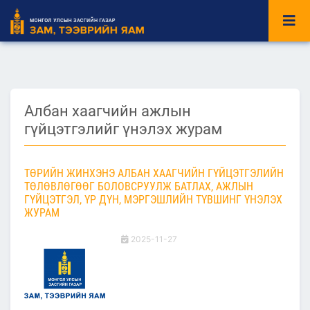
Албан хаагчийн ажлын
гүйцэтгэлийг үнэлэх журам
ТӨРИЙН ЖИНХЭНЭ АЛБАН ХААГЧИЙН ГҮЙЦЭТГЭЛИЙН
ТӨЛӨВЛӨГӨӨГ БОЛОВСРУУЛЖ БАТЛАХ, АЖЛЫН
ГҮЙЦЭТГЭЛ, ҮР ДҮН, МЭРГЭШЛИЙН ТҮВШИНГ ҮНЭЛЭХ
ЖУРАМ
2025-11-27