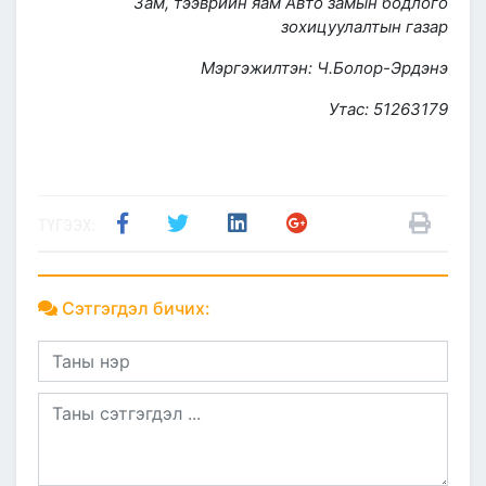
Зам, тээврийн яам Авто замын бодлого
зохицуулалтын газар
Мэргэжилтэн: Ч.Болор-Эрдэнэ
Утас: 51263179
ТҮГЭЭХ:
Сэтгэгдэл бичих: