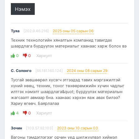
Нэмэх
Туяа
[202.9.46.216]
2025 оны 05 сарын 06
Техник технологийн хяналтын компанид тавигдах
шаардлага бүрдүүлэх материалыг хаанаас харж болох вэ
0
0
Хариулт
С. Солонго
[66.181.160.124]
2024 оны 08 сарын 29
Тусгай зөвшөөрөл хүсэгч этгээдэд тавих мэргэжилтэй
хүний нөөц, техник, тоног төхөөрөмжийн хүчин чадлыг
илтгэх нэмэлт шаардлага&quot; бүрдүүлэх материалын
жагсаалт авмаар бна. хаанаас хэрхэн яаж авах билээ?
Хариу өгөөч. Баярлалаа
4
0
Хариулт
Зочин
[103.57.92.103]
2023 оны 10 сарын 03
Вагоны тэмдэглэгээг орчин үeд шилжүүлвэл хиймэл