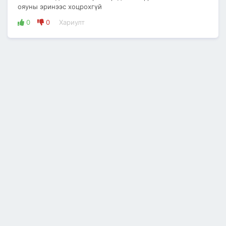
ояуны эринээс хоцрохгүй
0
0
Хариулт