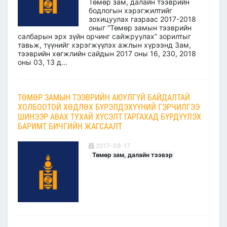
Төмөр зам, далайн тээврийн
бодлогын хэрэгжилтийг
зохицуулах газраас 2017-2018
оныг “Төмөр замын тээврийн
салбарын эрх зүйн орчинг сайжруулах” зорилтыг
тавьж, түүнийг хэрэгжүүлэх ажлын хүрээнд Зам,
тээврийн хөгжлийн сайдын 2017 оны 16, 230, 2018
оны 03, 13 д...
ТӨМӨР ЗАМЫН ТЭЭВРИЙН АЮУЛГҮЙ БАЙДАЛТАЙ
ХОЛБООТОЙ ХӨДЛӨХ БҮРЭЛДЭХҮҮНИЙ ГЭРЧИЛГЭЭ
ШИНЭЭР АВАХ ТУХАЙ ХҮСЭЛТ ГАРГАХАД БҮРДҮҮЛЭХ
БАРИМТ БИЧГИЙН ЖАГСААЛТ
2017-08-17
Төмөр зам, далайн тээвэр