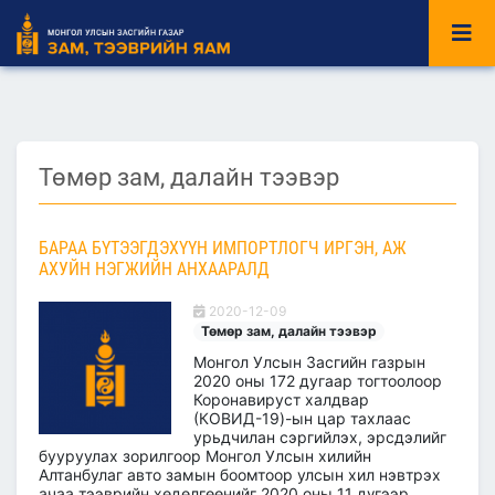
Төмөр зам, далайн тээвэр
БАРАА БҮТЭЭГДЭХҮҮН ИМПОРТЛОГЧ ИРГЭН, АЖ
АХУЙН НЭГЖИЙН АНХААРАЛД
2020-12-09
Төмөр зам, далайн тээвэр
Монгол Улсын Засгийн газрын
2020 оны 172 дугаар тогтоолоор
Коронавируст халдвар
(КОВИД-19)-ын цар тахлаас
урьдчилан сэргийлэх, эрсдэлийг
бууруулах зорилгоор Монгол Улсын хилийн
Алтанбулаг авто замын боомтоор улсын хил нэвтрэх
ачаа тээврийн хөдөлгөөнийг 2020 оны 11 дүгээр