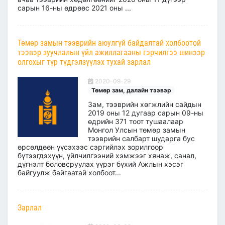
сарын 16-ны өдрөөс 2021 оны ...
Төмөр замын тээврийн аюулгүй байдалтай холбоотой
тээвэр зуучлалын үйл ажиллагааны гэрчилгээ шинээр
олгохыг түр түдгэлзүүлэх тухай зарлал
2020-09-29
Төмөр зам, далайн тээвэр
Зам, тээврийн хөгжлийн сайдын
2019 оны 12 дугаар сарын 09-ны
өдрийн 371 тоот тушаалаар
Монгол Улсын төмөр замын
тээврийн салбарт шударга бус
өрсөлдөөн үүсэхээс сэргийлэх зорилгоор
бүтээгдэхүүн, үйлчилгээний хэмжээг хянаж, санал,
дүгнэлт боловсруулах үүрэг бүхий Ажлын хэсэг
байгуулж байгаатай холбоот...
Зарлал