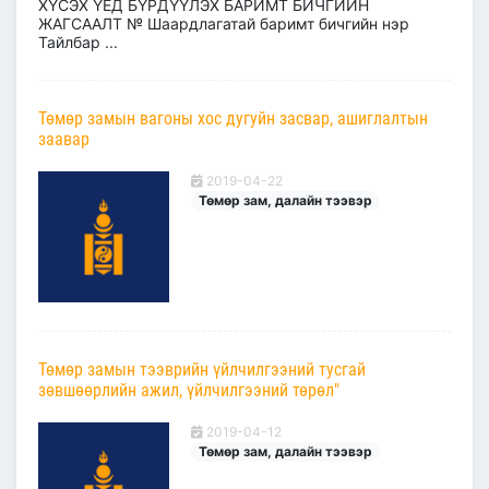
ХҮСЭХ ҮЕД БҮРДҮҮЛЭХ БАРИМТ БИЧГИЙН
ЖАГСААЛТ № Шаардлагатай баримт бичгийн нэр
Тайлбар ...
Төмөр замын вагоны хос дугуйн засвар, ашиглалтын
заавар
2019-04-22
Төмөр зам, далайн тээвэр
Төмөр замын тээврийн үйлчилгээний тусгай
зөвшөөрлийн ажил, үйлчилгээний төрөл"
2019-04-12
Төмөр зам, далайн тээвэр