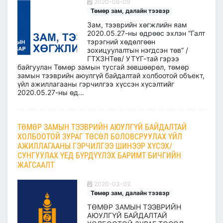
2020-06-09
Төмөр зам, далайн тээвэр
Зам, тээврийн хөгжлийн яам
2020.05.27-ны өдрөөс эхлэн “Галт
тэрэгний хөдөлгөөн
зохицуулалтын нэгдсэн төв” /
ГТХЗНТөв/ УТҮГ-тай гэрээ
байгуулан Төмөр замын тусгай зөвшөөрөл, төмөр
замын тээврийн аюулгүй байдалтай холбоотой объект,
үйл ажиллагааны гэрчилгээ хүссэн хүсэлтийг
2020.05.27-ны өд...
ТӨМӨР ЗАМЫН ТЭЭВРИЙН АЮУЛГҮЙ БАЙДАЛТАЙ
ХОЛБООТОЙ ЗУРАГ ТӨСӨЛ БОЛОВСРУУЛАХ ҮЙЛ
АЖИЛЛАГААНЫ ГЭРЧИЛГЭЭ ШИНЭЭР ХҮСЭХ/
СУНГУУЛАХ ҮЕД БҮРДҮҮЛЭХ БАРИМТ БИЧГИЙН
ЖАГСААЛТ
2020-03-02
Төмөр зам, далайн тээвэр
ТӨМӨР ЗАМЫН ТЭЭВРИЙН
АЮУЛГҮЙ БАЙДАЛТАЙ