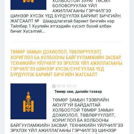
ХОЛБООТОЙ ЗУРАГ ТӨСӨЛ
БОЛОВСРУУЛАХ ҮЙЛ
АЖИЛЛАГААНЫ ГЭРЧИЛГЭЭ
ШИНЭЭР ХҮСЭХ ҮЕД БҮРДҮҮЛЭХ БАРИМТ БИЧГИЙН
ЖАГСААЛТ № Шаардлагатай баримт бичгийн нэр
Тайлбар 1 Хуулийн этгээдийн хүсэлт бүхий албан
бичиг Хүсэлтий...
ТӨМӨР ЗАМЫН ДОХИОЛОЛ, ТӨВЛӨРҮҮЛЭЛТ,
ХОРИГЛОЛ БА ХОЛБООНЫ БАЙГУУЛАМЖИЙН ЗАСВАР,
ТЕХНИКИЙН ҮЙЛЧИЛГЭЭ ЭРХЛЭХ ҮЙЛ АЖИЛЛАГААНЫ
ГЭРЧИЛГЭЭ ШИНЭЭР ХҮСЭХ/СУНГУУЛАХ ҮЕД
БҮРДҮҮЛЭХ БАРИМТ БИЧГИЙН ЖАГСААЛТ
2019-05-01
Төмөр зам, далайн тээвэр
ТӨМӨР ЗАМЫН ТЭЭВРИЙН
АЮУЛГҮЙ БАЙДАЛТАЙ
ХОЛБООТОЙ ТӨМӨР ЗАМЫН
ДОХИОЛОЛ, ТӨВЛӨРҮҮЛЭЛТ,
ХОРИГЛОЛ БА ХОЛБООНЫ
БАЙГУУЛАМЖИЙН ЗАСВАР, ТЕХНИКИЙН ҮЙЛЧИЛГЭЭ
ЭРХЛЭХ ҮЙЛ АЖИЛЛАГААНЫ ГЭРЧИЛГЭЭ ШИНЭЭР