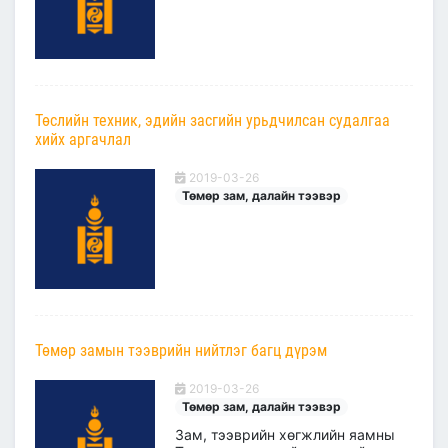
Төслийн техник, эдийн засгийн урьдчилсан судалгаа
хийх аргачлал
2019-03-26
Төмөр зам, далайн тээвэр
Төмөр замын тээврийн нийтлэг багц дүрэм
2019-03-26
Төмөр зам, далайн тээвэр
Зам, тээврийн хөгжлийн яамны