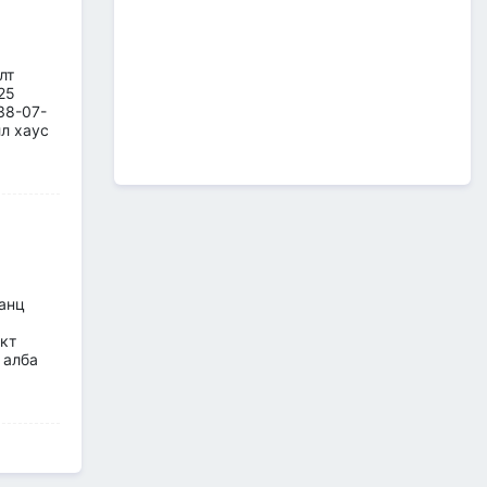
А0502: Өндөрхаан-
Чойбалсан чиглэлийн 50 км авто
замын их засварын ажлын “Байгаль
орчин, нийгмийн менежментийн
лт
төлөвлөгөө” батлагдлаа.
25
2026/07/08
1
38-07-
л хаус
“МИАТ” ТӨХК-ийн ажилтан,
албан хаагчдыг Төрийн
дээд одон медалиар
шагналаа
2026/07/07
516 мянган удаагийн
нислэгээр 25.7 сая
зорчигч тээвэрлэж чадсан
анц
"МИАТ" ТӨХК-ийн 70
жилийн ТҮҮХ
кт
й алба
2026/07/07
2
Улсын болон орон нутгийн
чанартай хатуу хучилттай
авто замын сүлжээг
өргөжүүлэх ажлууд үе
шаттай хийгдсээр байна