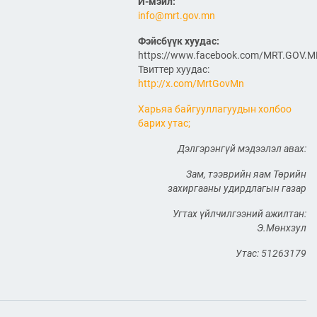
ӨРГӨТГӨЛИЙН ТӨСЛИЙН
И-мэйл:
ТАЛААР САНАЛ СОЛИЛЦЛОО
info@mrt.gov.mn
2026/06/29
Фэйсбүүк хуудас:
Канад Улстай Агаарын
https://www.facebook.com/MRT.GOV.
харилцааны хэлэлцээрийг
Твиттер хуудас:
байгуулна
http://x.com/MrtGovMn
2026/06/29
Харьяа байгууллагуудын холбоо
барих утас;
ТӨРИЙН ЖИНХЭНЭ АЛБАН
ХААГЧИЙГ ШИЛЖҮҮЛЭН
Дэлгэрэнгүй мэдээлэл авах:
БОЛОН СЭЛГЭН
АЖИЛЛУУЛАХ ТУХАЙ ЗАР
Зам, тээврийн яам Төрийн
2026/06/29
захиргааны удирдлагын газар
САЙД Б.ДЭЛГЭРСАЙХАН
Угтах үйлчилгээний ажилтан:
АВТОЗАМЫН АЮУЛГҮЙ
Э.Мөнхзул
БАЙДАЛ, ТҮЛШНИЙ НӨӨЦ
БҮРДҮҮЛЭЛТ, БҮТЭЭН
Утас: 51263179
БАЙГУУЛАЛТЫН АЖЛЫГ
ТАСАЛДУУЛАХГҮЙ БАЙХ ҮҮРЭГ ӨГӨВ
2026/06/29
“Монгол Улсын тээврийн