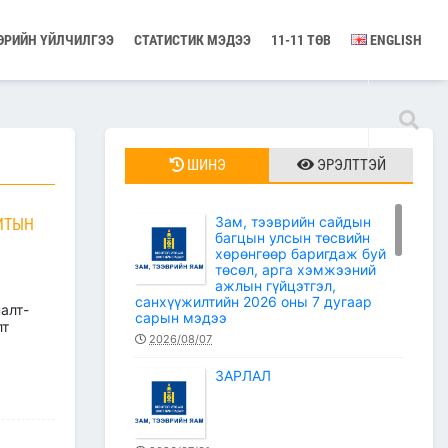
ӨРИЙН ҮЙЛЧИЛГЭЭ
СТАТИСТИК МЭДЭЭ
11-11 ТӨВ
ENGLISH
ШИНЭ
ЭРЭЛТТЭЙ
Зам, тээврийн сайдын
ИТЫН
багцын улсын төсвийн
хөрөнгөөр баригдаж буй
төсөл, арга хэмжээний
ажлын гүйцэтгэл,
санхүүжилтийн 2026 оны 7 дугаар
алт-
сарын мэдээ
лт
2026/08/07
ЗАРЛАЛ