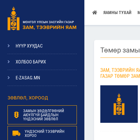
ЯАМНЫ ТУХАЙ
НҮҮР ХУУДАС
Төмөр замы
ХОЛБОО БАРИХ
ЗАМ, ТЭЭВРИЙН 
ГАЗАР ТӨМӨР ЗА
E-ZASAG.MN
ЗӨВЛӨЛ, ХОРООД
ЗАМЫН ХӨДӨЛГӨӨНИЙ
АЮУЛГҮЙ БАЙДЛЫН
ҮНДЭСНИЙ ЗӨВЛӨЛ
ҮНДЭСНИЙ ТЭЭВРИЙН
ХОРОО