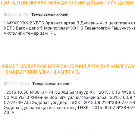
Т ШАЛГАЛТЫН МӨРӨӨР ГАРГАСАН УЛСЫН БАЙЦААГЧИЙН ДҮГНЭЛ
2016-10-16
Төмөр замын хяналт
1 МҮХК ХХК 2 УБТЗ Эрдэнэт өртөө 3 Дулааны 4-р цахилгаан с
УБТЗ Вагон депо 5 Монполимет ХХК 6 Тавантолгой-Гашуунсух
чиглэлийн төмөр зам 7 ...
Н ХЯНАЛТ ШАЛГАЛТААР ИЛЭРСЭН ЗӨРЧИЛ ДУТАГДАЛ АРИЛГУУЛ
ЫН БАЙЦААГЧИЙН АЛБАН ШААРДЛАГА
2016-03-01
Төмөр замын хяналт
2015.10.30 №38-07-74-52 АШ Багануур ХК 2015.10.16 №38-
50 АШ УБТЗ ХНН-ийн Зорчигч үйлчилгээний алба 2015.10.09
07-74-49 АШ Эрдэнэт үйлдвэр ТӨХК 2015.09.21 №38-07-72-
Эрдэнэт дулааны цахилгаан станц ТӨХК 2015.09.07 №38-07
АШ У...