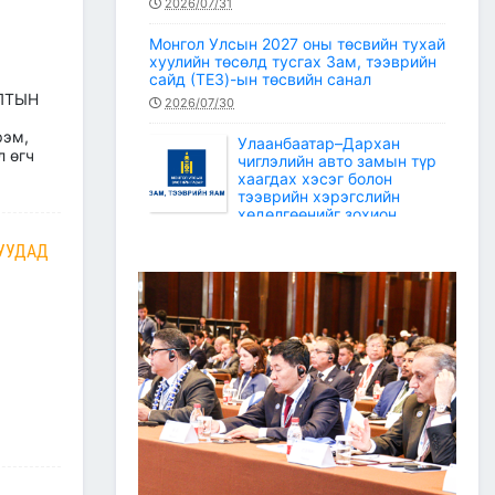
2026/07/31
Монгол Улсын 2027 оны төсвийн тухай
хуулийн төсөлд тусгах Зам, тээврийн
сайд (ТЕЗ)-ын төсвийн санал
ЛТЫН
2026/07/30
рэм,
Улаанбаатар–Дархан
л өгч
чиглэлийн авто замын түр
хаагдах хэсэг болон
тээврийн хэрэгслийн
хөдөлгөөнийг зохион
байгуулах түр замын маршрут
УУДАД
2026/07/30
Зам, тээврийн салбарын статистикийн
мэдээ /2026 оны 6 дугаар сар/
2026/07/20
Зам, тээврийн сайдын багцын улсын
төсвийн хөрөнгөөр баригдаж буй
төсөл, арга хэмжээний ажлын
гүйцэтгэл, санхүүжилтийн 2026 оны 6
дугаар сарын мэдээ
2026/07/09