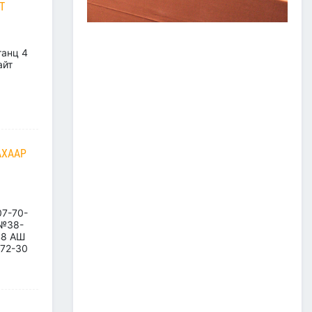
Т
ЗАМ, ТЭЭВРИЙН САЛБАР
2026 ОНЫ ЭХНИЙ ХАГАС
ЖИЛИЙН АЖЛАА ДҮГНЭЖ,
БҮТЭЭН БАЙГУУЛАЛТЫН
танц 4
ТОМ ТӨСЛҮҮДИЙГ
айт
ХУГАЦААНД НЬ АШИГЛАЛТАД
ОРУУЛАХЫГ ҮҮРЭГ БОЛГОЛОО
2026/07/08
2
ЗАМ, ТЭЭВРИЙН ЯАМНЫ
АЖИЛТАН, АЛБА
ХААГЧДЫГ ТӨРИЙН ОДОН
МЕДАЛИАР ШАГНАЛАА
АХААР
2026/07/08
ТӨРИЙН ОДОН
МЕДАЛИАР ШАГНАЛАА
07-70-
 №38-
48 АШ
-72-30
2026/07/08
1
“Монгол Улсын тээврийн
холболт болон логистикийг
сайжруулах төсөл”-ийн
хүрээнд хэрэгжүүлж буй