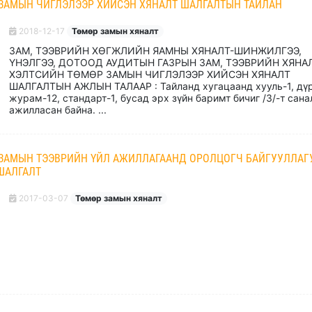
 ЗАМЫН ЧИГЛЭЛЭЭР ХИЙСЭН ХЯНАЛТ ШАЛГАЛТЫН ТАЙЛАН
2018-12-17
Төмөр замын хяналт
ЗАМ, ТЭЭВРИЙН ХӨГЖЛИЙН ЯАМНЫ ХЯНАЛТ-ШИНЖИЛГЭЭ,
ҮНЭЛГЭЭ, ДОТООД АУДИТЫН ГАЗРЫН ЗАМ, ТЭЭВРИЙН ХЯНА
ХЭЛТСИЙН ТӨМӨР ЗАМЫН ЧИГЛЭЛЭЭР ХИЙСЭН ХЯНАЛТ
ШАЛГАЛТЫН АЖЛЫН ТАЛААР : Тайланд хугацаанд хууль-1, дү
журам-12, стандарт-1, бусад эрх зүйн баримт бичиг /3/-т сана
ажилласан байна. ...
 ЗАМЫН ТЭЭВРИЙН ҮЙЛ АЖИЛЛАГААНД ОРОЛЦОГЧ БАЙГУУЛЛАГ
ШАЛГАЛТ
2017-03-07
Төмөр замын хяналт