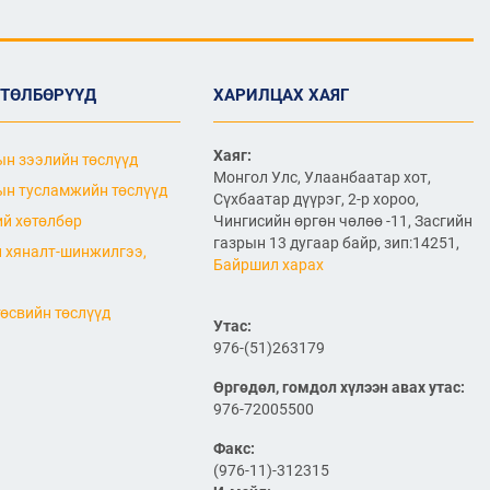
2026/07/06
"МИАТ" ТӨХК-ийн 70
жилийн ойд зориулсан
шуудангийн марк
ӨТӨЛБӨРҮҮД
ХАРИЛЦАХ ХАЯГ
хэвлэгдлээ
2026/07/06
Хаяг:
н зээлийн төслүүд
Монгол Улсын агаарын
Монгол Улс, Улаанбаатар хот,
тээврийн салбарын
н тусламжийн төслүүд
Сүхбаатар дүүрэг, 2-р хороо,
хөгжлийн ирээдүйн чиг
хандлагыг хамтдаа
й хөтөлбөр
Чингисийн өргөн чөлөө -11, Засгийн
тодорхойлж байна
газрын 13 дугаар байр, зип:14251,
 хяналт-шинжилгээ,
2026/07/06
Байршил харах
Нефть импортлогч
өсвийн төслүүд
компаниудын төлөөллийг
Утас:
хүлээн авч уулзлаа
976-(51)263179
2026/06/29
1
Өргөдөл, гомдол хүлээн авах утас:
976-72005500
ЗАМ, ТЭЭВРИЙН САЙД
Б.ДЭЛГЭРСАЙХАН ЯПОН
Факс:
УЛСЫН ЭЛЧИН САЙДТАЙ
(976-11)-312315
НИСЭХ БУУДЛЫН