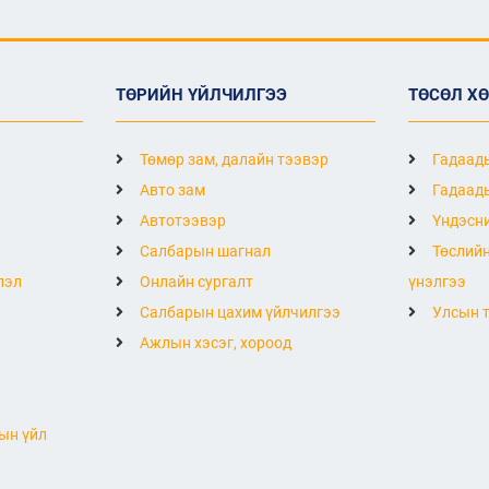
ТӨРИЙН ҮЙЛЧИЛГЭЭ
ТӨСӨЛ Х
Төмөр зам, далайн тээвэр
Гадаады
Авто зам
Гадаады
Автотээвэр
Үндэсни
Салбарын шагнал
Төслийн
лэл
Онлайн сургалт
үнэлгээ
Салбарын цахим үйлчилгээ
Улсын т
Ажлын хэсэг, хороод
ын үйл