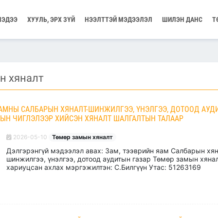
МЭДЭЭ
ХУУЛЬ, ЭРХ ЗҮЙ
НЭЭЛТТЭЙ МЭДЭЭЛЭЛ
ШИЛЭН ДАНС
Т
н хяналт
ЯАМНЫ САЛБАРЫН ХЯНАЛТ-ШИНЖИЛГЭЭ, ҮНЭЛГЭЭ, ДОТООД АУД
МЫН ЧИГЛЭЛЭЭР ХИЙСЭН ХЯНАЛТ ШАЛГАЛТЫН ТАЛААР
2026-05-10
Төмөр замын хяналт
Дэлгэрэнгүй мэдээлэл авах: Зам, тээврийн яам Салбарын хян
шинжилгээ, үнэлгээ, дотоод аудитын газар Төмөр замын хяна
хариуцсан ахлах мэргэжилтэн: С.Билгүүн Утас: 51263169