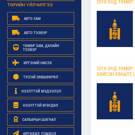
2018 ОНД ТӨМӨР
ТӨРИЙН ҮЙЛЧИЛГЭЭ
АВТО ЗАМ
АВТО ТЭЭВЭР
ТӨМӨР ЗАМ, ДАЛАЙН
ТЭЭВЭР
ИРГЭНИЙ НИСЭХ
2016 ОНД ТӨМӨР
ХИЙСЭН ХЯНАЛТ, 
ТУСГАЙ ЗӨВШӨӨРӨЛ
НЭЭЛТТЭЙ МЭДЭЭЛЭЛ
НЭЭЛТТЭЙ ӨГӨГДӨЛ
САЛБАРЫН ШАГНАЛ
ӨРГӨДӨЛ, ГОМДОЛ