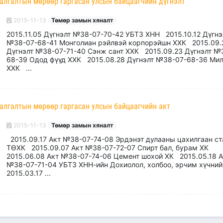
алгалтын мөрөөр гаргасан улсын байцаагчийн дүгнэлт
2015-11-13
Төмөр замын хяналт
2015.11.05 Дүгнэлт №38-07-70-42 УБТЗ ХНН 2015.10.12 Дүгнэ
№38-07-68-41 Монголиан рэйлвэй корпорэйшн ХХК 2015.09.
Дүгнэлт №38-07-71-40 Сэнж сант ХХК 2015.09.23 Дүгнэлт №
68-39 Одод фүүд ХХК 2015.08.28 Дүгнэлт №38-07-68-36 Мил
ХХК ...
алгалтын мөрөөр гаргасан улсын байцаагчийн акт
2015-11-13
Төмөр замын хяналт
2015.09.17 Акт №38-07-74-08 Эрдэнэт дулааны цахилгаан ст
ТӨХК 2015.09.07 Акт №38-07-72-07 Спирт бал, бурам ХК
2015.06.08 Акт №38-07-74-06 Цемент шохой ХК 2015.05.18 А
№38-07-71-04 УБТЗ ХНН-ийн Дохиолол, холбоо, эрчим хүчни
2015.03.17 ...