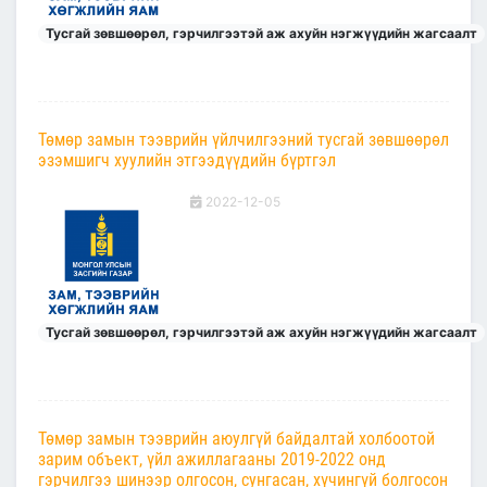
Тусгай зөвшөөрөл, гэрчилгээтэй аж ахуйн нэгжүүдийн жагсаалт
Төмөр замын тээврийн үйлчилгээний тусгай зөвшөөрөл
эзэмшигч хуулийн этгээдүүдийн бүртгэл
2022-12-05
Тусгай зөвшөөрөл, гэрчилгээтэй аж ахуйн нэгжүүдийн жагсаалт
Төмөр замын тээврийн аюулгүй байдалтай холбоотой
зарим объект, үйл ажиллагааны 2019-2022 онд
гэрчилгээ шинээр олгосон, сунгасан, хүчингүй болгосон