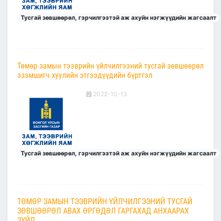
Тусгай зөвшөөрөл, гэрчилгээтэй аж ахуйн нэгжүүдийн жагсаалт
Төмөр замын тээврийн үйлчилгээний тусгай зөвшөөрөл
эзэмшигч хуулийн этгээдүүдийн бүртгэл
2022-10-13
Тусгай зөвшөөрөл, гэрчилгээтэй аж ахуйн нэгжүүдийн жагсаалт
ТӨМӨР ЗАМЫН ТЭЭВРИЙН ҮЙЛЧИЛГЭЭНИЙ ТУСГАЙ
ЗӨВШӨӨРӨЛ АВАХ ӨРГӨДӨЛ ГАРГАХАД АНХААРАХ
ЗҮЙЛ