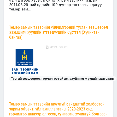
42.4 дүгээр хэсэг, Монгол Улсын засгийн газрын
2011.06.29-ний өдрийн 199 дүгээр тогтоолын дагуу
төмөр зам...
Төмөр замын тээврийн үйлчилгээний тусгай зөвшөөрөл
эзэмшигч хуулийн этгээдүүдийн бүртгэл (Хүчинтэй
байгаа)
2023-08-01
Тусгай зөвшөөрөл, гэрчилгээтэй аж ахуйн нэгжүүдийн жагсаалт
Төмөр замын тээврийн аюулгүй байдалтай холбоотой
зарим объект, үйл ажиллагааны 2020-2023 онд
гэрчилгээ шинээр олгосон, сунгасан, хүчингүй болгосон