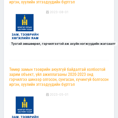
иргэн, хуулийн этгээдүүдийн бүртгэл
2023-08-01
Тусгай зөвшөөрөл, гэрчилгээтэй аж ахуйн нэгжүүдийн жагсаалт
Төмөр замын тээврийн аюулгүй байдалтай холбоотой
зарим объект, үйл ажиллагааны 2020-2023 онд
гэрчилгээ шинээр олгосон, сунгасан, хүчингүй болгосон
иргэн, хуулийн этгээдүүдийн бүртгэл
2023-05-01