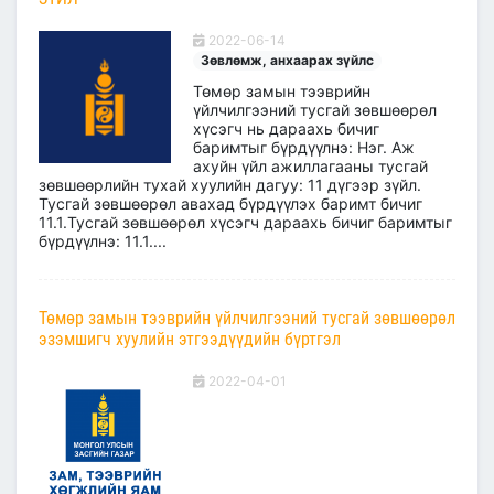
2022-06-14
Зөвлөмж, анхаарах зүйлс
Төмөр замын тээврийн
үйлчилгээний тусгай зөвшөөрөл
хүсэгч нь дараахь бичиг
баримтыг бүрдүүлнэ: Нэг. Аж
ахуйн үйл ажиллагааны тусгай
зөвшөөрлийн тухай хуулийн дагуу: 11 дүгээр зүйл.
Тусгай зөвшөөрөл авахад бүрдүүлэх баримт бичиг
11.1.Тусгай зөвшөөрөл хүсэгч дараахь бичиг баримтыг
бүрдүүлнэ: 11.1....
Төмөр замын тээврийн үйлчилгээний тусгай зөвшөөрөл
эзэмшигч хуулийн этгээдүүдийн бүртгэл
2022-04-01