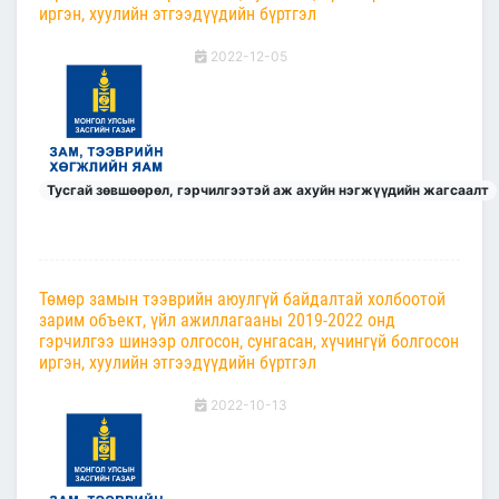
иргэн, хуулийн этгээдүүдийн бүртгэл
2022-12-05
Тусгай зөвшөөрөл, гэрчилгээтэй аж ахуйн нэгжүүдийн жагсаалт
Төмөр замын тээврийн аюулгүй байдалтай холбоотой
зарим объект, үйл ажиллагааны 2019-2022 онд
гэрчилгээ шинээр олгосон, сунгасан, хүчингүй болгосон
иргэн, хуулийн этгээдүүдийн бүртгэл
2022-10-13