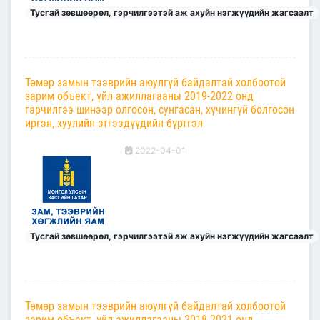
Тусгай зөвшөөрөл, гэрчилгээтэй аж ахуйн нэгжүүдийн жагсаалт
Төмөр замын тээврийн аюулгүй байдалтай холбоотой
зарим объект, үйл ажиллагааны 2019-2022 онд
гэрчилгээ шинээр олгосон, сунгасан, хүчингүй болгосон
иргэн, хуулийн этгээдүүдийн бүртгэл
2022-04-01
Тусгай зөвшөөрөл, гэрчилгээтэй аж ахуйн нэгжүүдийн жагсаалт
Төмөр замын тээврийн аюулгүй байдалтай холбоотой
зарим объект, үйл ажиллагааны 2018-2021 онд