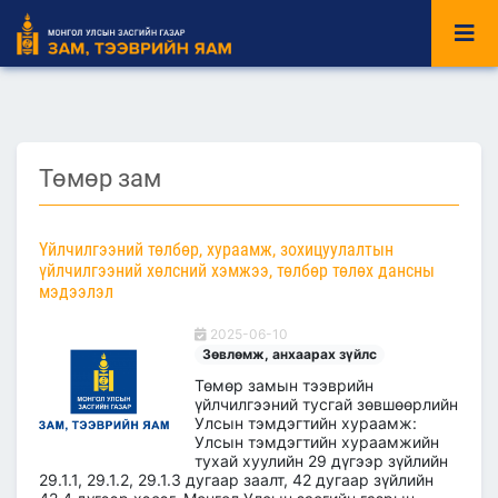
Төмөр зам
Үйлчилгээний төлбөр, хураамж, зохицуулалтын
үйлчилгээний хөлсний хэмжээ, төлбөр төлөх дансны
мэдээлэл
2025-06-10
Зөвлөмж, анхаарах зүйлс
Төмөр замын тээврийн
үйлчилгээний тусгай зөвшөөрлийн
Улсын тэмдэгтийн хураамж:
Улсын тэмдэгтийн хураамжийн
тухай хуулийн 29 дүгээр зүйлийн
29.1.1, 29.1.2, 29.1.3 дугаар заалт, 42 дугаар зүйлийн