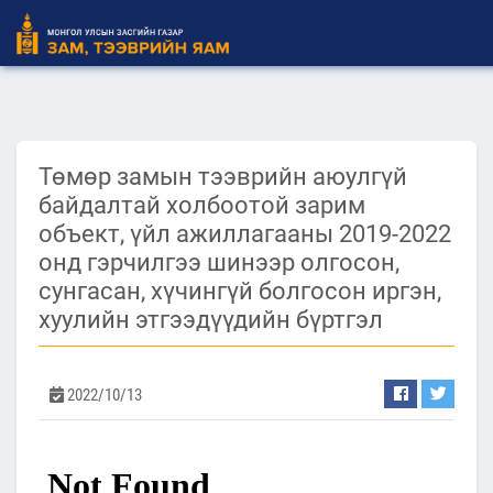
Төмөр замын тээврийн аюулгүй
байдалтай холбоотой зарим
объект, үйл ажиллагааны 2019-2022
онд гэрчилгээ шинээр олгосон,
сунгасан, хүчингүй болгосон иргэн,
хуулийн этгээдүүдийн бүртгэл
2022/10/13