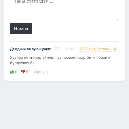
Нэмэх
Дамдинжав оуюнцэцэг
[77.11.15.163]
2022 оны 10 сарын 14
Хувиар контэнэр үйлчилгээ нээвэл ямар бичиг баримт
бүрдүүлэх бэ
0
0
Хариулт