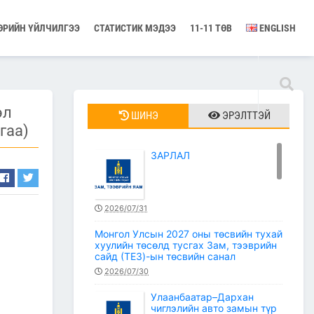
ӨРИЙН ҮЙЛЧИЛГЭЭ
СТАТИСТИК МЭДЭЭ
11-11 ТӨВ
ENGLISH
өл
ШИНЭ
ЭРЭЛТТЭЙ
гаа)
ЗАРЛАЛ
2026/07/31
Монгол Улсын 2027 оны төсвийн тухай
хуулийн төсөлд тусгах Зам, тээврийн
сайд (ТЕЗ)-ын төсвийн санал
2026/07/30
Улаанбаатар–Дархан
чиглэлийн авто замын түр