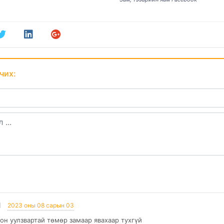
чих:
]
2023 оны 08 сарын 03
гон уулзвартай төмөр замаар явахаар тухгүй