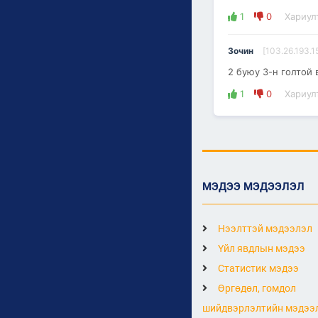
1
0
Хариул
Зочин
[103.26.193.1
2 буюу 3-н голтой 
1
0
Хариул
МЭДЭЭ МЭДЭЭЛЭЛ
Нээлттэй мэдээлэл
Үйл явдлын мэдээ
Статистик мэдээ
Өргөдөл, гомдол
шийдвэрлэлтийн мэдээ