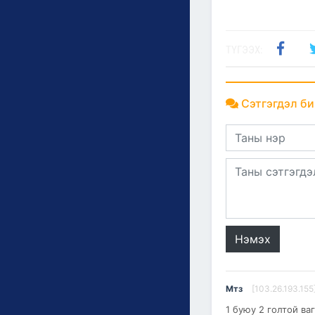
ТҮГЭЭХ:
Сэтгэгдэл би
Нэмэх
Мтз
[103.26.193.155
1 буюу 2 голтой ва