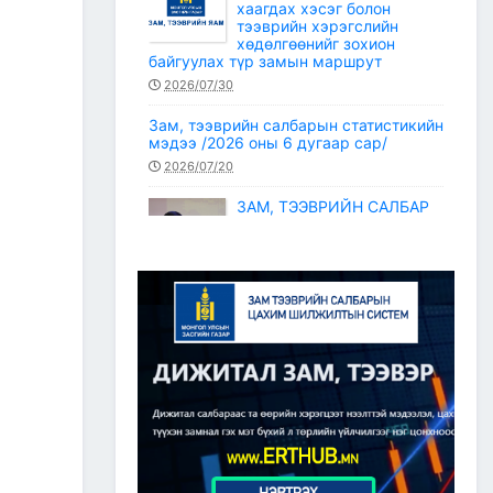
хаагдах хэсэг болон
тээврийн хэрэгслийн
хөдөлгөөнийг зохион
байгуулах түр замын маршрут
2026/07/30
Зам, тээврийн салбарын статистикийн
мэдээ /2026 оны 6 дугаар сар/
2026/07/20
ЗАМ, ТЭЭВРИЙН САЛБАР
2026 ОНЫ ЭХНИЙ ХАГАС
ЖИЛИЙН АЖЛАА ДҮГНЭЖ,
БҮТЭЭН БАЙГУУЛАЛТЫН
ТОМ ТӨСЛҮҮДИЙГ
ХУГАЦААНД НЬ АШИГЛАЛТАД
ОРУУЛАХЫГ ҮҮРЭГ БОЛГОЛОО
2026/07/08
2
ЗАМ, ТЭЭВРИЙН ЯАМНЫ
АЖИЛТАН, АЛБА
ХААГЧДЫГ ТӨРИЙН ОДОН
МЕДАЛИАР ШАГНАЛАА
2026/07/08