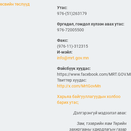
өсвийн төслүүд
САЙД Б.ДЭЛГЭРСАЙХАН
Утас:
АВТОЗАМЫН АЮУЛГҮЙ
976-(51)263179
БАЙДАЛ, ТҮЛШНИЙ НӨӨЦ
БҮРДҮҮЛЭЛТ, БҮТЭЭН
Өргөдөл, гомдол хүлээн авах утас:
БАЙГУУЛАЛТЫН АЖЛЫГ
976-72005500
ТАСАЛДУУЛАХГҮЙ БАЙХ ҮҮРЭГ ӨГӨВ
2026/06/29
Факс:
(976-11)-312315
“Монгол Улсын тээврийн
холболт болон логистикийг
И-мэйл:
сайжруулах төсөл”-ийн
info@mrt.gov.mn
хүрээнд хэрэгжиж буй
А0301: Улаанбаатар–
Фэйсбүүк хуудас:
Арвайхээр чиглэлийн 105 км авто
https://www.facebook.com/MRT.GOV.
замын засварын ажлын Байгаль
орчин, нийгмийн менежментийн
Твиттер хуудас:
төлөвлөгөө батлагдлаа
http://x.com/MrtGovMn
2026/06/29
Харьяа байгууллагуудын холбоо
“Монгол Улсын тээврийн
барих утас;
холболт болон логистикийг
сайжруулах төсөл”-ийн
Дэлгэрэнгүй мэдээлэл авах:
хүрээнд хэрэгжүүлж буй
А0302: Арвайхээр -
Зам, тээврийн яам Төрийн
Баянхонгор чиглэлийн 35.82 км авто
захиргааны удирдлагын газар
замын засварын ажлын “Байгаль