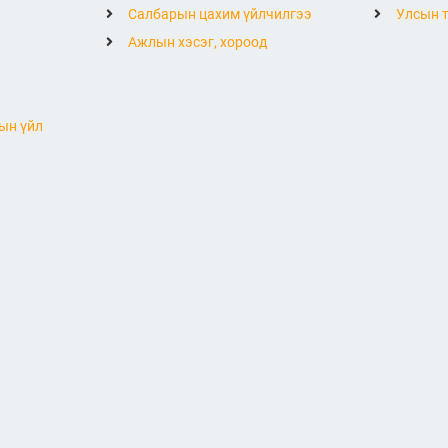
Салбарын цахим үйлчилгээ
Улсын т
Ажлын хэсэг, хороод
ын үйл