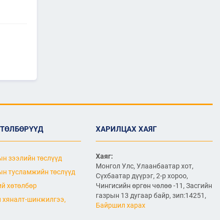
компаниудын төлөөллийг
хүлээн авч уулзлаа
2026/06/29
1
ЗАМ, ТЭЭВРИЙН САЙД
Б.ДЭЛГЭРСАЙХАН ЯПОН
УЛСЫН ЭЛЧИН САЙДТАЙ
НИСЭХ БУУДЛЫН
ӨРГӨТГӨЛИЙН ТӨСЛИЙН
ТАЛААР САНАЛ СОЛИЛЦЛОО
2026/06/29
Канад Улстай Агаарын
ӨТӨЛБӨРҮҮД
ХАРИЛЦАХ ХАЯГ
харилцааны хэлэлцээрийг
байгуулна
Хаяг:
н зээлийн төслүүд
2026/06/29
Монгол Улс, Улаанбаатар хот,
н тусламжийн төслүүд
Сүхбаатар дүүрэг, 2-р хороо,
ТӨРИЙН ЖИНХЭНЭ АЛБАН
ХААГЧИЙГ ШИЛЖҮҮЛЭН
й хөтөлбөр
Чингисийн өргөн чөлөө -11, Засгийн
БОЛОН СЭЛГЭН
газрын 13 дугаар байр, зип:14251,
 хяналт-шинжилгээ,
АЖИЛЛУУЛАХ ТУХАЙ ЗАР
Байршил харах
2026/06/29