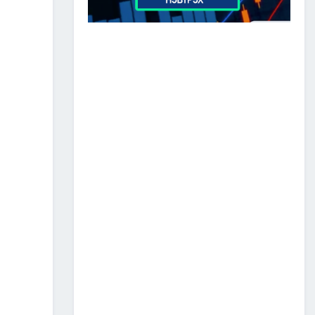
ТӨРИЙН ОДОН
МЕДАЛИАР ШАГНАЛАА
2026/07/08
1
“Монгол Улсын тээврийн
холболт болон логистикийг
сайжруулах төсөл”-ийн
хүрээнд хэрэгжүүлж буй
А0502: Өндөрхаан-
Чойбалсан чиглэлийн 50 км авто
замын их засварын ажлын “Байгаль
орчин, нийгмийн менежментийн
төлөвлөгөө” батлагдлаа.
2026/07/08
1
“МИАТ” ТӨХК-ийн ажилтан,
албан хаагчдыг Төрийн
дээд одон медалиар
шагналаа
2026/07/07
516 мянган удаагийн
нислэгээр 25.7 сая
зорчигч тээвэрлэж чадсан