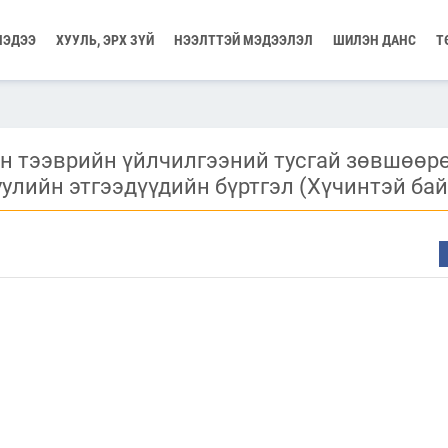
МЭДЭЭ
ХУУЛЬ, ЭРХ ЗҮЙ
НЭЭЛТТЭЙ МЭДЭЭЛЭЛ
ШИЛЭН ДАНС
Т
н тээврийн үйлчилгээний тусгай зөвшөөр
улийн этгээдүүдийн бүртгэл (Хүчинтэй бай