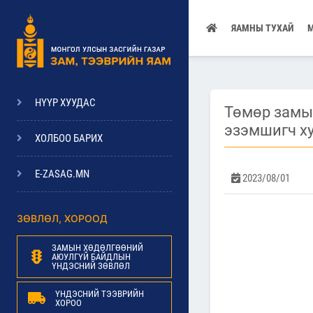
ЯАМНЫ ТУХАЙ
НҮҮР ХУУДАС
Төмөр замы
эзэмшигч ху
ХОЛБОО БАРИХ
E-ZASAG.MN
2023/08/01
ЗӨВЛӨЛ, ХОРООД
ЗАМЫН ХӨДӨЛГӨӨНИЙ
АЮУЛГҮЙ БАЙДЛЫН
ҮНДЭСНИЙ ЗӨВЛӨЛ
ҮНДЭСНИЙ ТЭЭВРИЙН
ХОРОО