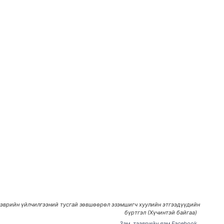
эврийн үйлчилгээний тусгай зөвшөөрөл эзэмшигч хуулийн этгээдүүдийн
бүртгэл (Хүчинтэй байгаа)
Зам, тээврийн яам Facebook