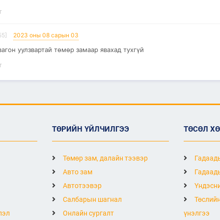
т
55]
2023 оны 08 сарын 03
вагон уулзвартай төмөр замаар явахад тухгүй
т
ТӨРИЙН ҮЙЛЧИЛГЭЭ
ТӨСӨЛ Х
Төмөр зам, далайн тээвэр
Гадаады
Авто зам
Гадаады
Автотээвэр
Үндэсни
Салбарын шагнал
Төслийн
лэл
Онлайн сургалт
үнэлгээ