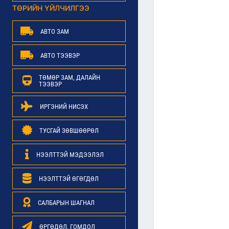
ТӨРИЙН ҮЙЛЧИЛГЭЭ
АВТО ЗАМ
АВТО ТЭЭВЭР
ТӨМӨР ЗАМ, ДАЛАЙН
ТЭЭВЭР
ИРГЭНИЙ НИСЭХ
ТУСГАЙ ЗӨВШӨӨРӨЛ
НЭЭЛТТЭЙ МЭДЭЭЛЭЛ
НЭЭЛТТЭЙ ӨГӨГДӨЛ
САЛБАРЫН ШАГНАЛ
ӨРГӨДӨЛ, ГОМДОЛ