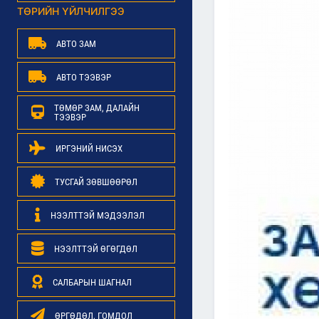
ТӨРИЙН ҮЙЛЧИЛГЭЭ
АВТО ЗАМ
АВТО ТЭЭВЭР
ТӨМӨР ЗАМ, ДАЛАЙН
ТЭЭВЭР
ИРГЭНИЙ НИСЭХ
ТУСГАЙ ЗӨВШӨӨРӨЛ
НЭЭЛТТЭЙ МЭДЭЭЛЭЛ
НЭЭЛТТЭЙ ӨГӨГДӨЛ
САЛБАРЫН ШАГНАЛ
ӨРГӨДӨЛ, ГОМДОЛ