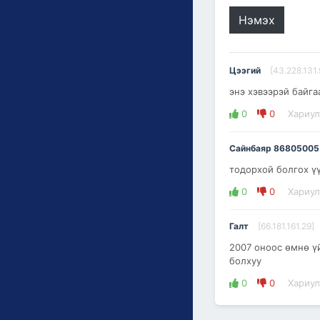
Нэмэх
Цээгий
[43.228.131.
энэ хэвээрэй байг
0
0
Хариул
Сайнбаяр 86805005
тодорхой болгох үү
0
0
Хариул
Галт
[66.181.161.29]
2007 оноос өмнө ү
болхуу
0
0
Хариул