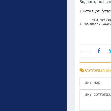
Бодлого, төлөвл
Т.Батцэцэг /утас
ЗАМ, ТЭЭВРИ
АВТОМАШИНЫ ШАТАХУ
ТҮГЭЭХ:
Сэтгэгдэл би