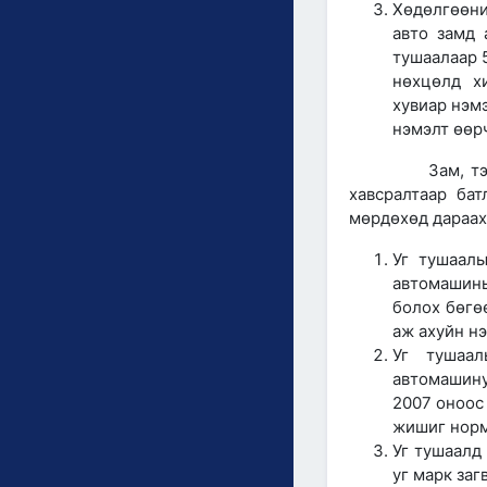
Хөдөлгөөни
авто замд 
тушаалаар 
нөхцөлд х
хувиар нэм
нэмэлт өөр
Зам, тээврийн
хавсралтаар ба
мөрдөхөд дараах
Уг тушаалы
автомашин
болох бөгө
аж ахуйн н
Уг тушаал
автомашину
2007 оноос
жишиг норм
Уг тушаалд
уг марк заг