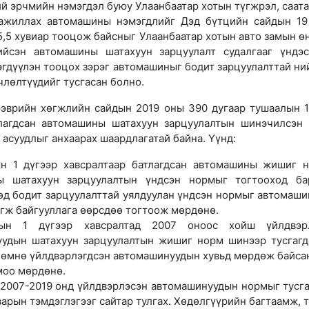
й эрчмийн нэмэгдэл буюу Улаанбаатар хотын түгжрэл, саата
ажиллах автомашины нэмэгдлийг Дэд бүтцийн сайдын 19
5,5 хувиар тооцож байсныг Улаанбаатар хотын авто замын ө
ийсэн автомашины шатахуун зарцуулалт судалгааг үндэ
эгдүүлэн тооцох зэрэг автомашиныг бодит зарцуулалттай ни
члөлтүүдийг тусгасан болно.
 хөгжлийн сайдын 2019 оны 390 дугаар тушаалын 1 
тлагдсан автомашины шатахуун зарцуулалтын шинэчилсэн
 асуудлыг анхаарах шаардлагатай байна. Үүнд:
н 1 дүгээр хавсралтаар батлагдсан автомашины жишиг 
ы шатахуун зарцуулалтын үндсэн нормыг тогтооход б
өд бодит зарцуулалттай уялдуулан үндсэн нормыг автомаши
эгж байгууллага өөрсдөө тогтоож мөрдөнө.
ын 1 дүгээр хавсралтад 2007 оноос хойш үйлдвэрл
удын шатахуун зарцуулалтын жишиг норм шинээр тусгагд
 өмнө үйлдвэрлэгдсэн автомашинуудын хувьд мөрдөж байса
оо мөрдөнө.
 2007-2019 онд үйлдвэрлэсэн автомашинуудын нормыг тусга
варын тэмдэглэгээг сайтар тулгах. Хөдөлгүүрийн багтаамж, 