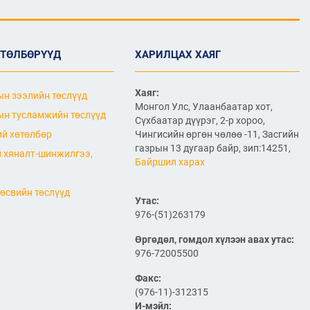
2026/06/26
АВТО ЗАМ, ЗАМЫН
БАЙГУУЛАМЖИЙГ ХААЖ,
ӨТӨЛБӨРҮҮД
ХАРИЛЦАХ ХАЯГ
ТҮР ЗАМААР ЗОРЧУУЛАХ
ТУХАЙ
2026/06/26
Хаяг:
н зээлийн төслүүд
Монгол Улс, Улаанбаатар хот,
ТУСГАЙ ЗОРИУЛАЛТЫН
н тусламжийн төслүүд
Сүхбаатар дүүрэг, 2-р хороо,
АВТО ЗАМЫН ТӨСЛИЙН
й хөтөлбөр
Чингисийн өргөн чөлөө -11, Засгийн
ХӨРӨНГӨ ОРУУЛАГЧИЙГ
СОНГОН ШАЛГАРУУЛАХ
газрын 13 дугаар байр, зип:14251,
 хяналт-шинжилгээ,
УРИЛГА
Байршил харах
2026/06/26
өсвийн төслүүд
“Автотээврийн хэрэгслийн
Утас:
бүртгэл хөтлөх, улсын
976-(51)263179
дугаар олгох журам”-
төслийн хэлэлцүүлэгт
Өргөдөл, гомдол хүлээн авах утас:
таныг урьж байна.
976-72005500
2026/06/25
Факс:
"Францын талтай хамтран
(976-11)-312315
Улаанбаатар дахь
нислэгийн хөдөлгөөний
И-мэйл: