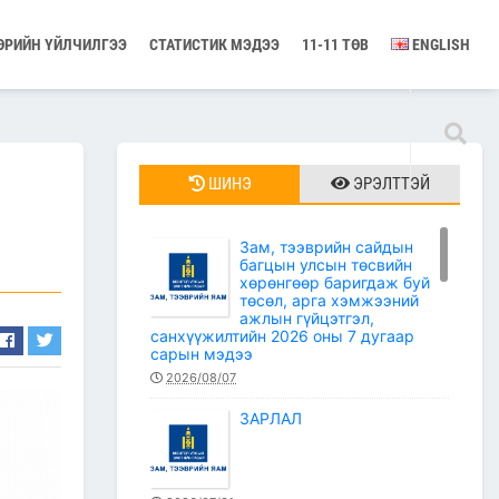
ӨРИЙН ҮЙЛЧИЛГЭЭ
СТАТИСТИК МЭДЭЭ
11-11 ТӨВ
ENGLISH
ШИНЭ
ЭРЭЛТТЭЙ
Зам, тээврийн сайдын
багцын улсын төсвийн
хөрөнгөөр баригдаж буй
төсөл, арга хэмжээний
ажлын гүйцэтгэл,
санхүүжилтийн 2026 оны 7 дугаар
сарын мэдээ
2026/08/07
ЗАРЛАЛ