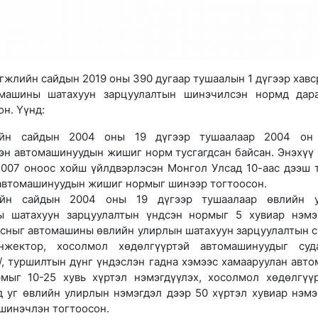
өгжлийн сайдын 2019 оны 390 дугаар тушаалын 1 дүгээр хавс
омашины шатахуун зарцуулалтын шинэчилсэн нормд дар
н. Үүнд:
йн сайдын 2004 оны 19 дүгээр тушаалаар 2004 он 
эн автомашинуудын жишиг норм тусгагдсан байсан. Энэхүү
007 оноос хойш үйлдвэрлэсэн Монгол Улсад 10-аас дээш 
автомашинуудын жишиг нормыг шинээр тогтоосон.
йн сайдын 2004 оны 19 дүгээр тушаалаар өвлийн у
ы шатахуун зарцуулалтын үндсэн нормыг 5 хувиар нэмэ
сныг автомашины өвлийн улирлын шатахуун зарцуулалтын с
нжектор, хосолмол хөдөлгүүртэй автомашинуудыг суд
/, туршилтын дүнг үндэслэн гадна хэмээс хамааруулан авт
мыг 10-25 хувь хүртэл нэмэгдүүлэх, хосолмол хөдөлгүү
 уг өвлийн улирлын нэмэгдэл дээр 50 хүртэл хувиар нэмэ
шинэчлэн тогтоосон.