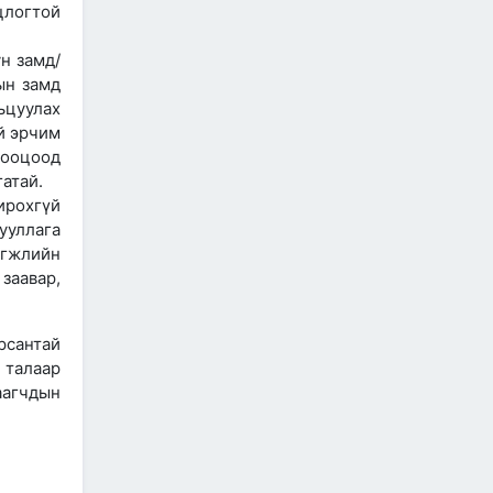
2026/07/06
цлогтой
"МИАТ" ТӨХК-ийн 70
н замд/
жилийн ойд зориулсан
шуудангийн марк
ын замд
хэвлэгдлээ
ьцуулах
2026/07/06
й эрчим
тооцоод
Монгол Улсын агаарын
атай.
тээврийн салбарын
хөгжлийн ирээдүйн чиг
ирохгүй
хандлагыг хамтдаа
ууллага
тодорхойлж байна
өгжлийн
2026/07/06
заавар,
Нефть импортлогч
компаниудын төлөөллийг
хүлээн авч уулзлаа
сантай
 талаар
2026/06/29
1
аагчдын
ЗАМ, ТЭЭВРИЙН САЙД
Б.ДЭЛГЭРСАЙХАН ЯПОН
УЛСЫН ЭЛЧИН САЙДТАЙ
НИСЭХ БУУДЛЫН