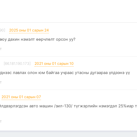
90]
2025 оны 01 сарын 24
ааюу дахин нэмэлт өөрчлөлт орсон уу?
т
[66.181.190.173]
2021 оны 01 сарын 10
днээс лавлах олон юм байгаа учраас утасны дугаараа үлдээнэ үү
т
2021 оны 01 сарын 07
йлдвэрлэгдсэн авто машин /зил-130/ түгжэрлийн нэмэгдэл 25%иар 
т