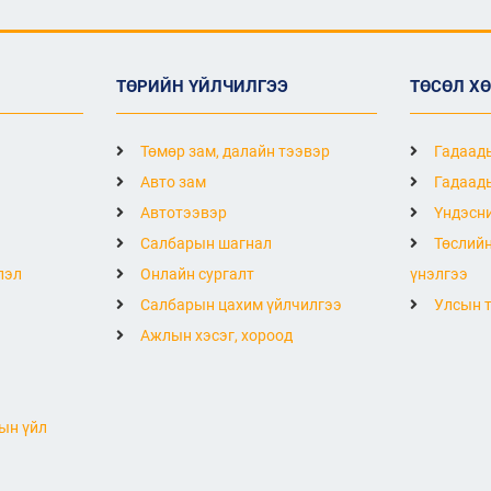
ТӨРИЙН ҮЙЛЧИЛГЭЭ
ТӨСӨЛ Х
Төмөр зам, далайн тээвэр
Гадаады
Авто зам
Гадаады
Автотээвэр
Үндэсни
Салбарын шагнал
Төслийн
лэл
Онлайн сургалт
үнэлгээ
Салбарын цахим үйлчилгээ
Улсын т
Ажлын хэсэг, хороод
ын үйл