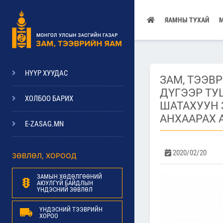
ЯАМНЫ ТУХАЙ
НҮҮР ХУУДАС
ЗАМ, ТЭЭВ
ДҮГЭЭР ТУ
ХОЛБОО БАРИХ
ШАТАХУУН
АНХААРАХ 
E-ZASAG.MN
2020/02/20
ЗӨВЛӨЛ, ХОРООД
ЗАМЫН ХӨДӨЛГӨӨНИЙ
АЮУЛГҮЙ БАЙДЛЫН
ҮНДЭСНИЙ ЗӨВЛӨЛ
ҮНДЭСНИЙ ТЭЭВРИЙН
ХОРОО