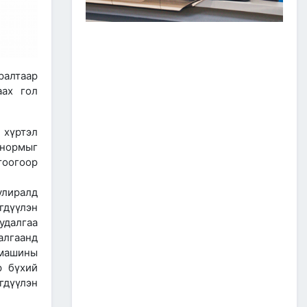
ЗАМ, ТЭЭВРИЙН САЛБАР
2026 ОНЫ ЭХНИЙ ХАГАС
ЖИЛИЙН АЖЛАА ДҮГНЭЖ,
БҮТЭЭН БАЙГУУЛАЛТЫН
ТОМ ТӨСЛҮҮДИЙГ
ХУГАЦААНД НЬ АШИГЛАЛТАД
ралтаар
ОРУУЛАХЫГ ҮҮРЭГ БОЛГОЛОО
аах гол
2026/07/08
2
ЗАМ, ТЭЭВРИЙН ЯАМНЫ
АЖИЛТАН, АЛБА
хүртэл
ХААГЧДЫГ ТӨРИЙН ОДОН
 нормыг
МЕДАЛИАР ШАГНАЛАА
тоогоор
2026/07/08
лиралд
ТӨРИЙН ОДОН
МЕДАЛИАР ШАГНАЛАА
гдүүлэн
удалгаа
алгаанд
2026/07/08
1
омашины
р бүхий
“Монгол Улсын тээврийн
холболт болон логистикийг
гдүүлэн
сайжруулах төсөл”-ийн
хүрээнд хэрэгжүүлж буй