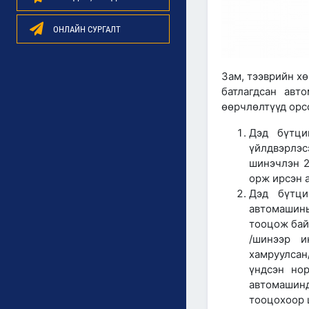
ОНЛАЙН СУРГАЛТ
Зам, тээврийн х
батлагдсан авт
өөрчлөлтүүд орсо
Дэд бүтци
үйлдвэрлэс
шинэчлэн 2
орж ирсэн 
Дэд бүтци
автомашин
тооцож бай
/шинээр и
хамруулсан
үндсэн нор
автомашинд
тооцохоор 