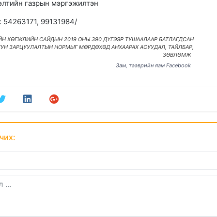
өлтийн газрын мэргэжилтэн
: 54263171, 99131984/
ЙН ХӨГЖЛИЙН САЙДЫН 2019 ОНЫ 390 ДҮГЭЭР ТУШААЛААР БАТЛАГДСАН
УН ЗАРЦУУЛАЛТЫН НОРМЫГ МӨРДӨХӨД АНХААРАХ АСУУДАЛ, ТАЙЛБАР,
ЗӨВЛӨМЖ
Зам, тээврийн яам Facebook
чих: