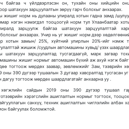
рч байгаа ч үйлдвэрлэсэн он, тухайн оны хийцийн он
оор шатахуун зарцуулалтын зөрүү гарч болохыг анхаарах.
 жишиг норм нь дулааны улиралд хотын гадна замд /шулуу
ямар нэгэн нэмэгдэл тооцоогүй норм тул Улаанбаатар хот
лиралд зарцуулж байгаа шатахуун зарцуулалттай хар
болохыг анхаарах. Учир нь уг жишиг норм дээр хөдөлгөөни
тар хотын замын/ 25%, хүйтний улирлын 20%-ийг нэмж 
уулалттай жишиж /суудлын автомашины хувьд/ үзэх шаардлаг
 шатахуун зарцуулалтад тусгагдаагүй, марк загвар тох
омашины жишиг нормыг автомашин бүхий аж ахуй нэгж байг
дөө тогтоож мөрдөх заавар, зөвлөмжийг Зам, тээврийн х
 оны 390 дүгээр тушаалын 3 дугаар хавсралтад тусгасан уг 
 дагуу тогтоож мөрдөх шаардлагатайг анхаарна уу .
 хөгжлийн сайдын 2019 оны 390 дүгээр тушаал гар
тотээврийн хэрэгслийн ашиглалтын нормыг тогтоох, тооцох
айгууллагын санхүү, техник ашиглалтын чиглэлийн албан х
хион байгуулах боломжтой.