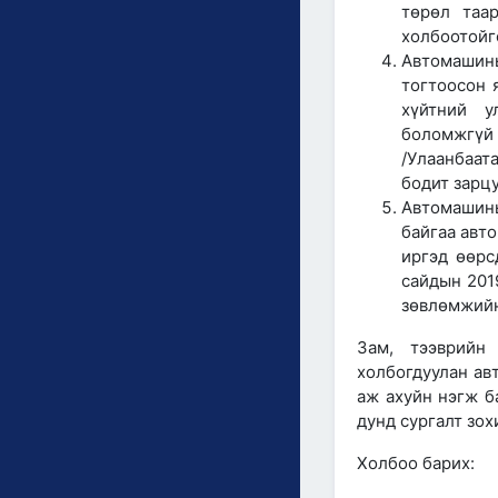
төрөл таа
холбоотойг
Автомашины
тогтоосон 
хүйтний у
боломжгүй 
/Улаанбаа
бодит зарц
Автомашины
байгаа авт
иргэд өөрс
сайдын 2019
зөвлөмжийн
Зам, тээврийн
холбогдуулан ав
аж ахуйн нэгж б
дунд сургалт зо
Холбоо барих: