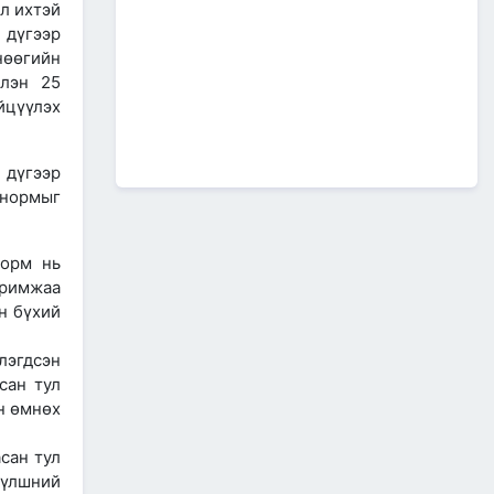
л ихтэй
А0502: Өндөрхаан-
Чойбалсан чиглэлийн 50 км авто
 дүгээр
замын их засварын ажлын “Байгаль
нөөгийн
орчин, нийгмийн менежментийн
слэн 25
төлөвлөгөө” батлагдлаа.
йцүүлэх
2026/07/08
1
“МИАТ” ТӨХК-ийн ажилтан,
албан хаагчдыг Төрийн
дүгээр
дээд одон медалиар
 нормыг
шагналаа
2026/07/07
норм нь
516 мянган удаагийн
аримжаа
нислэгээр 25.7 сая
зорчигч тээвэрлэж чадсан
н бүхий
"МИАТ" ТӨХК-ийн 70
жилийн ТҮҮХ
эгдсэн
2026/07/07
2
сан тул
Улсын болон орон нутгийн
н өмнөх
чанартай хатуу хучилттай
авто замын сүлжээг
сан тул
өргөжүүлэх ажлууд үе
шаттай хийгдсээр байна
түлшний