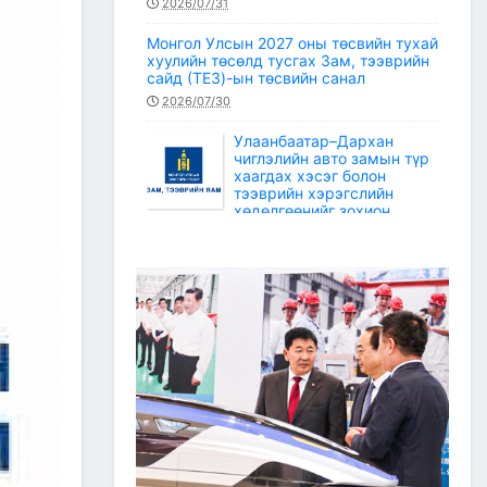
2026/07/31
Монгол Улсын 2027 оны төсвийн тухай
хуулийн төсөлд тусгах Зам, тээврийн
сайд (ТЕЗ)-ын төсвийн санал
2026/07/30
Улаанбаатар–Дархан
чиглэлийн авто замын түр
хаагдах хэсэг болон
тээврийн хэрэгслийн
хөдөлгөөнийг зохион
байгуулах түр замын маршрут
2026/07/30
Зам, тээврийн салбарын статистикийн
мэдээ /2026 оны 6 дугаар сар/
2026/07/20
Зам, тээврийн сайдын багцын улсын
төсвийн хөрөнгөөр баригдаж буй
төсөл, арга хэмжээний ажлын
гүйцэтгэл, санхүүжилтийн 2026 оны 6
дугаар сарын мэдээ
2026/07/09