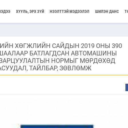
МЭДЭЭ
ХУУЛЬ, ЭРХ ЗҮЙ
НЭЭЛТТЭЙ МЭДЭЭЛЭЛ
ШИЛЭН ДАНС
Т
РИЙН ХӨГЖЛИЙН САЙДЫН 2019 ОНЫ 390
ШААЛААР БАТЛАГДСАН АВТОМАШИНЫ
 ЗАРЦУУЛАЛТЫН НОРМЫГ МӨРДӨХӨД
АСУУДАЛ, ТАЙЛБАР, ЗӨВЛӨМЖ