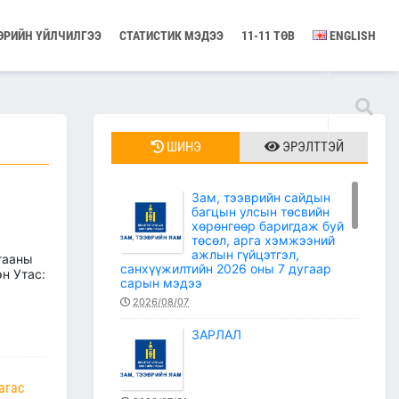
ӨРИЙН ҮЙЛЧИЛГЭЭ
СТАТИСТИК МЭДЭЭ
11-11 ТӨВ
ENGLISH
ШИНЭ
ЭРЭЛТТЭЙ
Зам, тээврийн сайдын
багцын улсын төсвийн
хөрөнгөөр баригдаж буй
төсөл, арга хэмжээний
ажлын гүйцэтгэл,
гааны
санхүүжилтийн 2026 оны 7 дугаар
н Утас:
сарын мэдээ
2026/08/07
ЗАРЛАЛ
агас