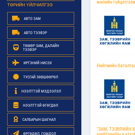
жилийн гүйцэтгэли
ТӨРИЙН ҮЙЛЧИЛГЭЭ
АВТО ЗАМ
АВТО ТЭЭВЭР
ТӨМӨР ЗАМ, ДАЛАЙН
ТЭЭВЭР
ИРГЭНИЙ НИСЭХ
Нийгмийн баталгаа
ТУСГАЙ ЗӨВШӨӨРӨЛ
НЭЭЛТТЭЙ МЭДЭЭЛЭЛ
НЭЭЛТТЭЙ ӨГӨГДӨЛ
САЛБАРЫН ШАГНАЛ
"ЗАМ, ТЭЭВРИЙН
ӨРГӨДӨЛ, ГОМДОЛ
НИЙГМИЙН БАТАЛ