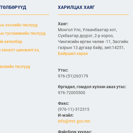
холболт болон логистикийг
сайжруулах төсөл”-ийн
ӨТӨЛБӨРҮҮД
ХАРИЛЦАХ ХАЯГ
хүрээнд хэрэгжиж буй
А0301: Улаанбаатар–
Арвайхээр чиглэлийн 105 км авто
Хаяг:
н зээлийн төслүүд
замын засварын ажлын Байгаль
Монгол Улс, Улаанбаатар хот,
орчин, нийгмийн менежментийн
н тусламжийн төслүүд
төлөвлөгөө батлагдлаа
Сүхбаатар дүүрэг, 2-р хороо,
й хөтөлбөр
2026/06/29
Чингисийн өргөн чөлөө -11, Засгийн
газрын 13 дугаар байр, зип:14251,
 хяналт-шинжилгээ,
“Монгол Улсын тээврийн
Байршил харах
холболт болон логистикийг
сайжруулах төсөл”-ийн
хүрээнд хэрэгжүүлж буй
өсвийн төслүүд
Утас:
А0302: Арвайхээр -
Баянхонгор чиглэлийн 35.82 км авто
976-(51)263179
замын засварын ажлын “Байгаль
орчин, нийгмийн менежментийн
Өргөдөл, гомдол хүлээн авах утас:
төлөвлөгөө” батлагдлаа
976-72005500
2026/06/29
Факс:
Агаарын навигацийн тоног
(976-11)-312315
төхөөрөмжийн аюулгүй
И-мэйл:
ажиллагааны нөхцөл
info@mrt.gov.mn
байдал, удирдлагын
төвийн барилгын ажлын
явцтай танилцлаа
Фэйсбүүк хуудас: