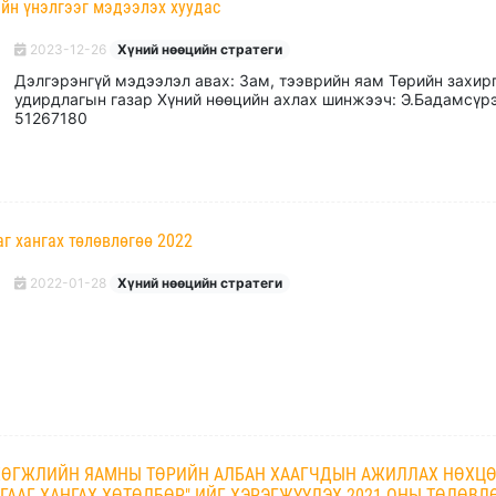
йн үнэлгээг мэдээлэх хуудас
2023-12-26
Хүний нөөцийн стратеги
Дэлгэрэнгүй мэдээлэл авах: Зам, тээврийн яам Төрийн захир
удирдлагын газар Хүний нөөцийн ахлах шинжээч: Э.Бадамсүрэ
51267180
г хангах төлөвлөгөө 2022
2022-01-28
Хүний нөөцийн стратеги
 ХӨГЖЛИЙН ЯАМНЫ ТӨРИЙН АЛБАН ХААГЧДЫН АЖИЛЛАХ НӨХЦӨ
ГААГ ХАНГАХ ХӨТӨЛБӨР"-ИЙГ ХЭРЭГЖҮҮЛЭХ 2021 ОНЫ ТӨЛӨВЛ