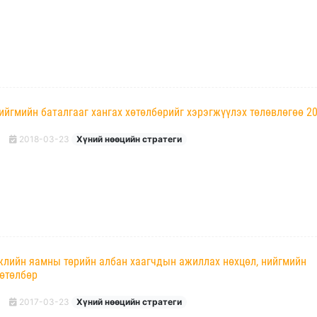
ийгмийн баталгааг хангах хөтөлбөрийг хэрэгжүүлэх төлөвлөгөө 2
2018-03-23
Хүний нөөцийн стратеги
жлийн яамны төрийн албан хаагчдын ажиллах нөхцөл, нийгмийн
хөтөлбөр
2017-03-23
Хүний нөөцийн стратеги