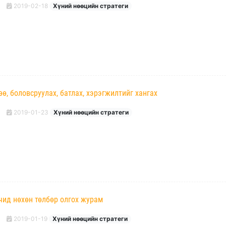
2019-02-18
Хүний нөөцийн стратеги
өө, боловсруулах, батлах, хэрэгжилтийг хангах
2019-01-23
Хүний нөөцийн стратеги
чид нөхөн төлбөр олгох журам
2019-01-19
Хүний нөөцийн стратеги