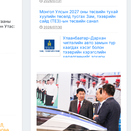
2026/07/31
Монгол Улсын 2027 оны төсвийн тухай
хуулийн төсөлд тусгах Зам, тээврийн
сайд (ТЕЗ)-ын төсвийн санал
гааны
н Утас:
2026/07/30
Улаанбаатар–Дархан
чиглэлийн авто замын түр
хаагдах хэсэг болон
тээврийн хэрэгслийн
хөдөлгөөнийг зохион
байгуулах түр замын маршрут
2026/07/30
Зам, тээврийн салбарын статистикийн
мэдээ /2026 оны 6 дугаар сар/
2026/07/20
Зам, тээврийн сайдын багцын улсын
төсвийн хөрөнгөөр баригдаж буй
төсөл, арга хэмжээний ажлын
гүйцэтгэл, санхүүжилтийн 2026 оны 6
дугаар сарын мэдээ
Л,
2026/07/09
ӨГӨӨ