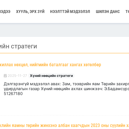
МЭДЭЭ
ХУУЛЬ, ЭРХ ЗҮЙ
НЭЭЛТТЭЙ МЭДЭЭЛЭЛ
ШИЛЭН ДАНС
Т
ийн стратеги
иллах нөхцөл, нийгмийн баталгааг хангах хөтөлбөр
2025-11-27
Хүний нөөцийн стратеги
Дэлгэрэнгүй мэдээлэл авах: Зам, тээврийн яам Төрийн захир
удирдлагын газар Хүний нөөцийн ахлах шинжээч: Э.Бадамсүрэ
51267180
жлийн яамны төрийн жинхэнэ албан хаагчдын 2023 оны сүүлийн х