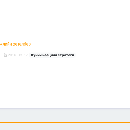
гжлийн хөтөлбөр
2016-03-17
Хүний нөөцийн стратеги