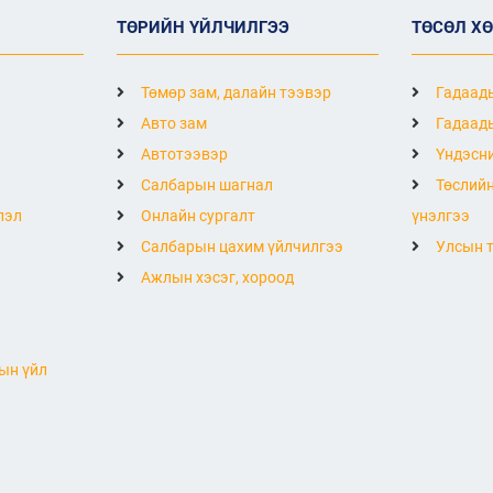
ТӨРИЙН ҮЙЛЧИЛГЭЭ
ТӨСӨЛ Х
Төмөр зам, далайн тээвэр
Гадаады
Авто зам
Гадаады
Автотээвэр
Үндэсни
Салбарын шагнал
Төслийн
лэл
Онлайн сургалт
үнэлгээ
Салбарын цахим үйлчилгээ
Улсын т
Ажлын хэсэг, хороод
ын үйл