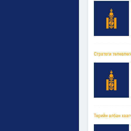
Стратеги төлөвлөг
Төрийн албан хааг