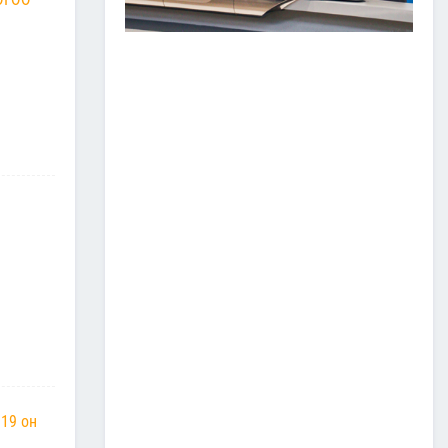
ЗАМ, ТЭЭВРИЙН САЛБАР
2026 ОНЫ ЭХНИЙ ХАГАС
ЖИЛИЙН АЖЛАА ДҮГНЭЖ,
БҮТЭЭН БАЙГУУЛАЛТЫН
ТОМ ТӨСЛҮҮДИЙГ
ХУГАЦААНД НЬ АШИГЛАЛТАД
ОРУУЛАХЫГ ҮҮРЭГ БОЛГОЛОО
2026/07/08
2
ЗАМ, ТЭЭВРИЙН ЯАМНЫ
АЖИЛТАН, АЛБА
ХААГЧДЫГ ТӨРИЙН ОДОН
МЕДАЛИАР ШАГНАЛАА
2026/07/08
ТӨРИЙН ОДОН
МЕДАЛИАР ШАГНАЛАА
2026/07/08
1
“Монгол Улсын тээврийн
холболт болон логистикийг
019 он
сайжруулах төсөл”-ийн
хүрээнд хэрэгжүүлж буй