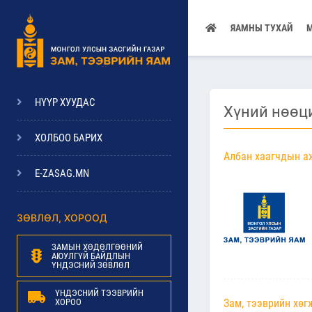
ЯАМНЫ ТУХАЙ
НҮҮР ХУУДАС
Хүний нөөц
ХОЛБОО БАРИХ
Албан хаагчдын аж
E-ZASAG.MN
ЗӨВЛӨЛ, ХОРООД
ЗАМЫН ХӨДӨЛГӨӨНИЙ
АЮУЛГҮЙ БАЙДЛЫН
ҮНДЭСНИЙ ЗӨВЛӨЛ
ҮНДЭСНИЙ ТЭЭВРИЙН
ХОРОО
Зам, тээврийн хөг