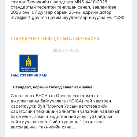
тэмдэг Техникийн шаардлага MNS 4410:2026
стандартын төсөлтэй танилцан санал, зөвлөмжөө
2026 оны 07 дугаар сарын 25-ны өдрийн дотор
mvis@mrt.gov.mn цахим шуудангаар ирүүлнэ үү. ҮЗЭХ
СТАНДАРТЫН ТӨСӨЛД САНАЛ АВЧ БАЙНА
2026-06-25
Стандарт, нормын төсөлд санал авч байна
Санал авах БНСУ-ын Олон улсын хамтын
ажиллагааны байгууллага (KOICA)-тай хамтран
хэрэгжүүлж буй “Монгол Улсын автотээврийн
хэрэгслийн техникийн хяналтын үзлэгийн чадавхыг
бэхжүүлж, замын хөдөлгөөний аюулгүй байдлыг
сайжруулах төсөл”-ийн хүрээнд “Цахилгаан
автомашины техникийн хяна...