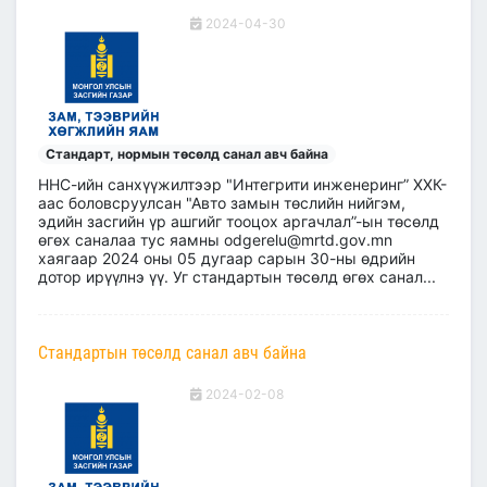
2024-04-30
Стандарт, нормын төсөлд санал авч байна
ННС-ийн санхүүжилтээр "Интегрити инженеринг” ХХК-
аас боловсруулсан "Авто замын төслийн нийгэм,
эдийн засгийн үр ашгийг тооцох аргачлал”-ын төсөлд
өгөх саналаа тус яамны odgerelu@mrtd.gov.mn
хаягаар 2024 оны 05 дугаар сарын 30-ны өдрийн
дотор ирүүлнэ үү. Уг стандартын төсөлд өгөх санал...
Стандартын төсөлд санал авч байна
2024-02-08