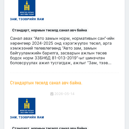
Стандарт, нормын төсөлд санал авч байна
Санал авах “Авто замын норм, нормативын сан”-ийн
хөрөнгөөр 2024-2025 онд хэрэгжүүлэх төсөл, арга
хэмжээний төлөвлөгөөнд “Авто зам, замын
байгууламжийн барилга, засварын ажлын төсөв
бодох норм ЗЗБНбД 81-013-2019”-ыг шинэчлэн
боловсруулах ажил тусгагдаж, ажлыг “Зам, тээв...
Стандартын төсөлд санал авч байна.
2026-05-14
Стандарт, нормын төсөлд санал авч байна