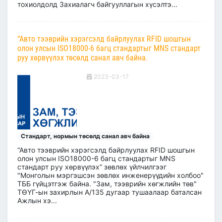
тохиолдолд Захиалагч байгууллагын хүсэлтэ...
“Авто тээврийн хэрэгсэлд байрлуулах RFID шошгын
олон улсын ISO18000-6 багц стандартыг MNS стандарт
руу хөрвүүлэх төсөлд санал авч байна.
2023-03-17
Стандарт, нормын төсөлд санал авч байна
“Авто тээврийн хэрэгсэлд байрлуулах RFID шошгын
олон улсын ISO18000-6 багц стандартыг MNS
стандарт руу хөрвүүлэх” зөвлөх үйлчилгээг
"Монголын мэргэшсэн зөвлөх инженерүүдийн холбоо"
ТББ гүйцэтгэж байна. "Зам, тээврийн хөгжлийн төв"
ТӨҮГ-ын захирлын А/135 дугаар тушаалаар баталсан
Ажлын хэ...