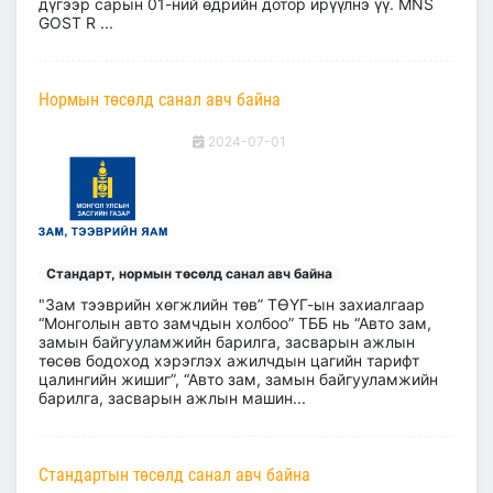
дүгээр сарын 01-ний өдрийн дотор ирүүлнэ үү. MNS
GOST R ...
Нормын төсөлд санал авч байна
2024-07-01
Стандарт, нормын төсөлд санал авч байна
"Зам тээврийн хөгжлийн төв” ТӨҮГ-ын захиалгаар
“Монголын авто замчдын холбоо” ТББ нь “Авто зам,
замын байгууламжийн барилга, засварын ажлын
төсөв бодоход хэрэглэх ажилчдын цагийн тарифт
цалингийн жишиг”, “Авто зам, замын байгууламжийн
барилга, засварын ажлын машин...
Стандартын төсөлд санал авч байна