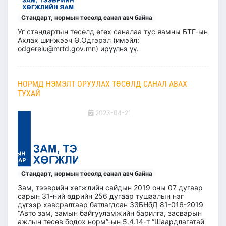
Стандарт, нормын төсөлд санал авч байна
Уг стандартын төсөлд өгөх саналaa тус яамны БТГ-ын
Ахлах шинжээч Ө.Одгэрэл (имэйл:
odgerelu@mrtd.gov.mn) ирүүлнэ үү.
НОРМД НЭМЭЛТ ОРУУЛАХ ТӨСӨЛД САНАЛ АВАХ
ТУХАЙ
2023-04-21
Стандарт, нормын төсөлд санал авч байна
Зам, тээврийн хөгжлийн сайдын 2019 оны 07 дугаар
сарын 31-ний өдрийн 256 дугаар тушаалын нэг
дүгээр хавсралтаар батлагдсан ЗЗБНбД 81-016-2019
“Авто зам, замын байгууламжийн барилга, засварын
ажлын төсөв бодох норм”-ын 5.4.14-т “Шаардлагатай