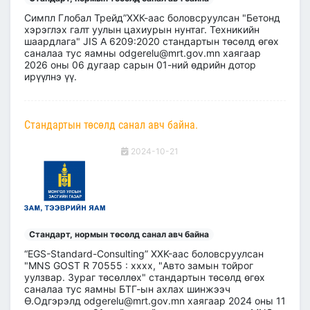
Симпл Глобал Трейд”ХХК-аас боловсруулсан "Бетонд
хэрэглэх галт уулын цахиурын нунтаг. Техникийн
шаардлага" JIS A 6209:2020 стандартын төсөлд өгөх
саналаа тус яамны odgerelu@mrt.gov.mn хаягаар
2026 оны 06 дугаар сарын 01-ний өдрийн дотор
ирүүлнэ үү.
Стандартын төсөлд санал авч байна.
2024-10-21
Стандарт, нормын төсөлд санал авч байна
“EGS-Standard-Consulting” XXK-аас боловсруулсан
"MNS GOST R 70555 : xxxx, "Авто замын тойрог
уулзвар. Зураг төсөллөх" стандартын төсөлд өгөх
саналаа тус яамны БТГ-ын ахлах шинжээч
Ө.Одгэрэлд odgerelu@mrt.gov.mn хаягаар 2024 оны 11