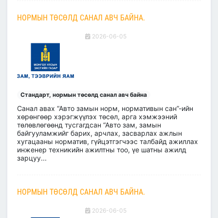
НОРМЫН ТӨСӨЛД САНАЛ АВЧ БАЙНА.
2026-06-05
Стандарт, нормын төсөлд санал авч байна
Санал авах “Авто замын норм, нормативын сан”-ийн
хөрөнгөөр хэрэгжүүлэх төсөл, арга хэмжээний
төлөвлөгөөнд тусгагдсан “Авто зам, замын
байгууламжийг барих, арчлах, засварлах ажлын
хугацааны норматив, гүйцэтгэгчээс талбайд ажиллах
инженер техникийн ажилтны тоо, үе шатны ажилд
зарцуу...
НОРМЫН ТӨСӨЛД САНАЛ АВЧ БАЙНА.
2026-06-05