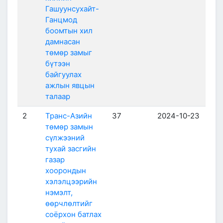
Гашуунсухайт-
Ганцмод
боомтын хил
дамнасан
төмөр замыг
бүтээн
байгуулах
ажлын явцын
талаар
2
Транс-Азийн
37
2024-10-23
төмөр замын
сүлжээний
тухай засгийн
газар
хоорондын
хэлэлцээрийн
нэмэлт,
өөрчлөлтийг
соёрхон батлах