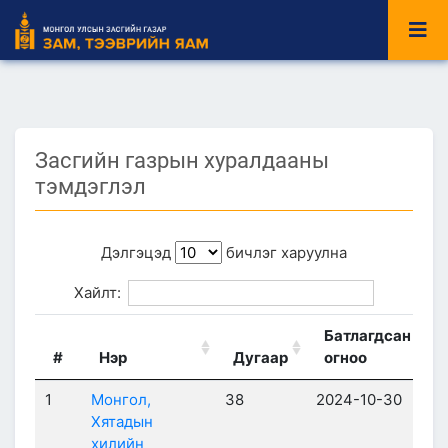
Засгийн газрын хуралдааны
тэмдэглэл
Дэлгэцэд
бичлэг харуулна
Хайлт:
Батлагдсан
#
Нэр
Дугаар
огноо
1
Монгол,
38
2024-10-30
Хятадын
хилийн