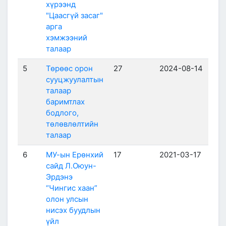
хүрээнд
"Цаасгүй засаг"
арга
хэмжээний
талаар
5
Төрөөс орон
27
2024-08-14
сууцжуулалтын
талаар
баримтлах
бодлого,
төлөвлөлтийн
талаар
6
МУ-ын Ерөнхий
17
2021-03-17
сайд Л.Оюун-
Эрдэнэ
“Чингис хаан”
олон улсын
нисэх буудлын
үйл