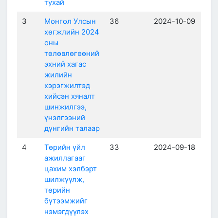
тухай
3
Монгол Улсын
36
2024-10-09
хөгжлийн 2024
оны
төлөвлөгөөний
эхний хагас
жилийн
хэрэгжилтэд
хийсэн хяналт
шинжилгээ,
үнэлгээний
дүнгийн талаар
4
Төрийн үйл
33
2024-09-18
ажиллагааг
цахим хэлбэрт
шилжүүлж,
төрийн
бүтээмжийг
нэмэгдүүлэх