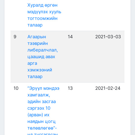
Хуралд өргөн
мэдүүлэх хууль
тогтоомжийн
талаар
9
Агаарын
14
2021-03-03
тээврийн
либералчлал,
цаашид авах
арга
хэмжээний
талаар
10
“Эрүүл мэндээ
13
2021-02-24
хамгаалж,
эдийн засгаа
сэргээх 10
(арван) их
наядын цогц
төлөвлөгөө”-
нд тусгагдсан