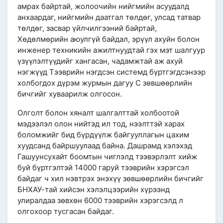
амрах байртай, жолоочийн нийгмийн асуудалд
анхаардаг, нийгмийн даатгал төлдөг, улсад татвар
төлдөг, засвар үйлчилгээний байртай,
Хөдөлмөрийн аюулгүй байдал, эрүүл ахуйн болон
инженер техникийн ажилтнуудтай гэх мэт шалгуур
үзүүлэлтүүдийг хангасан, чадамжтай аж ахуй
нэгжүүд Тээврийн нэгдсэн системд бүртгэгдсэнээр
холбогдох дүрэм журмын дагуу С зөвшөөрлийн
бичгийг хуваарилж олгосон.
Олголт болон хяналт шалгалттай холбоотой
мэдээлэл олон нийтэд ил тод, нээлттэй харах
боломжийг бид бүрдүүлж байгууллагын цахим
хуудсанд байршуулаад байна. Дашрамд хэлэхэд
Гашуунсухайт боомтын чиглэлд тээвэрлэлт хийж
буй бүртгэлтэй 14000 гаруй тээврийн хэрэгсэл
байдаг ч хил нэвтрэх энэхүү зөвшөөрлийн бичгийг
БНХАУ-тай хийсэн хэлэлцээрийн хүрээнд
улиралдаа зөвхөн 6000 тээврийн хэрэгсэлд л
олгохоор тусгасан байдаг.