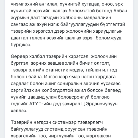
үнэмлэхний ангилал, хүчинтэй хугацаа, оноо, эрх
хүчинтэй эсэхийг шалгах боломжтой бөгөөд Албан
журмын даатгагчдын холбооны мэдээллийн
сангаас аж ахуй нэгж байгууллагуудын бүртгэлтэй
тээврийн хэрэгсэл дээр жолоочийн хариуцлагын
даатгал төлсөн эсэхийг шалгах зэрэг боломжууд
бүрджээ.
Өөрөөр хэлбэл тээврийн хэрэгсэл, жолоочийн
бүртгэл, зорчих зөвшөөрлийн бичиг олголт,
тээвэрлэлтийн статистик мэдээ, тайлан ил тод
болсон байна. Ингэснээр ямар нэгэн хардлага
сэрдлэг болон ашиг сонирхлын зөрчил үүсэхээс
сэргийлэх ач холбогдолтой ажил болсон бөгөөд
үүнийг цаашид улам боловсронгуй болгоно
гэдгийг АТҮТ-ийн дэд захирал Ц.Эрдэнэчулуун
хэллээ.
Тээврийн нэгдсэн системээр тээвэрлэгч
байгууллагууд системд оруулсан тээврийн
хэрэгслийн тоо, чиргүүлийн тоо, мэргэшсэн