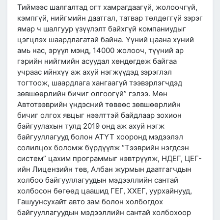
Тиймээс шалгалтад огт хамрагдаагүй, жолоочгүй,
кэмпгүй, нийгмийн даатгал, татвар төлдөггүй зэрэг
ямар ч шалгуур үзүүлэлт байхгүй компаниудыг
цэгцлэх шаардлагатай байна. Үүний цаана хүний
амь нас, эрүүл мэнд, 14000 жолооч, түүний ар
гэрийн нийгмийн асуудал хөндөгдөж байгаа
учраас ийнхүү аж ахуй нэгжүүдэд зэрэглэл
тогтоож, шаардлага хангаагүй тээвэрлэгчдэд
зөвшөөрлийн бичиг олгоогүй” гэлээ. Мөн
Автотээврийн үндэсний төвөөс зөвшөөрлийн
бичиг олгох явцыг нээлттэй байдлаар зохион
байгуулахын тулд 2019 онд аж ахуй нэгж
байгууллагууд болон АТҮТ хооронд мэдээлэл
солилцох боломж бүрдүүлж “Тээврийн нэгдсэн
систем” цахим программыг нэвтрүүлж, НДЕГ, ЦЕГ-
ийн Лицензийн төв, Албан журмын даатгагчдын
холбоо байгууллагуудын мэдээллийн сантай
холбосон бөгөөд цаашид ГЕГ, ХХЕГ, уурхайнууд,
Гашуунсухайт авто зам болон холбогдох
байгууллагуудын мэдээллийн сантай холбохоор