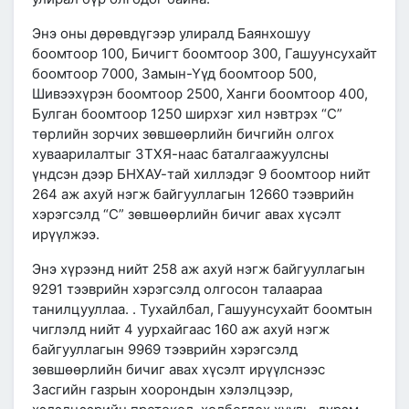
Энэ оны дөрөвдүгээр улиралд Баянхошуу
боомтоор 100, Бичигт боомтоор 300, Гашуунсухайт
боомтоор 7000, Замын-Үүд боомтоор 500,
Шивээхүрэн боомтоор 2500, Ханги боомтоор 400,
Булган боомтоор 1250 ширхэг хил нэвтрэх “С”
төрлийн зорчих зөвшөөрлийн бичгийн олгох
хуваарилалтыг ЗТХЯ-наас баталгаажуулсны
үндсэн дээр БНХАУ-тай хиллэдэг 9 боомтоор нийт
264 аж ахуй нэгж байгууллагын 12660 тээврийн
хэрэгсэлд “С” зөвшөөрлийн бичиг авах хүсэлт
ирүүлжээ.
Энэ хүрээнд нийт 258 аж ахуй нэгж байгууллагын
9291 тээврийн хэрэгсэлд олгосон талаараа
танилцууллаа. . Тухайлбал, Гашуунсухайт боомтын
чиглэлд нийт 4 уурхайгаас 160 аж ахуй нэгж
байгууллагын 9969 тээврийн хэрэгсэлд
зөвшөөрлийн бичиг авах хүсэлт ирүүлснээс
Засгийн газрын хоорондын хэлэлцээр,