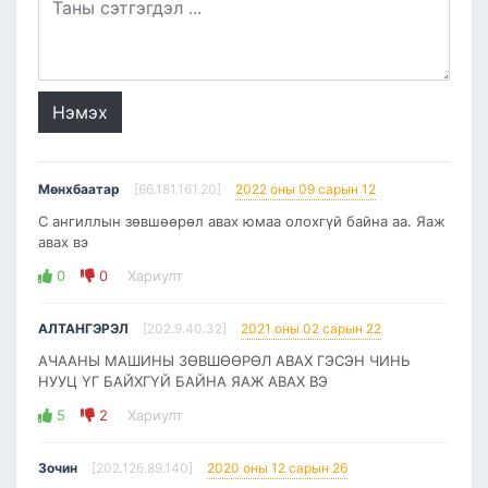
Нэмэх
Мөнхбаатар
[66.181.161.20]
2022 оны 09 сарын 12
С ангиллын зөвшөөрөл авах юмаа олохгүй байна аа. Яаж
авах вэ
0
0
Хариулт
АЛТАНГЭРЭЛ
[202.9.40.32]
2021 оны 02 сарын 22
АЧААНЫ МАШИНЫ ЗӨВШӨӨРӨЛ АВАХ ГЭСЭН ЧИНЬ
НУУЦ ҮГ БАЙХГҮЙ БАЙНА ЯАЖ АВАХ ВЭ
5
2
Хариулт
Зочин
[202.126.89.140]
2020 оны 12 сарын 26