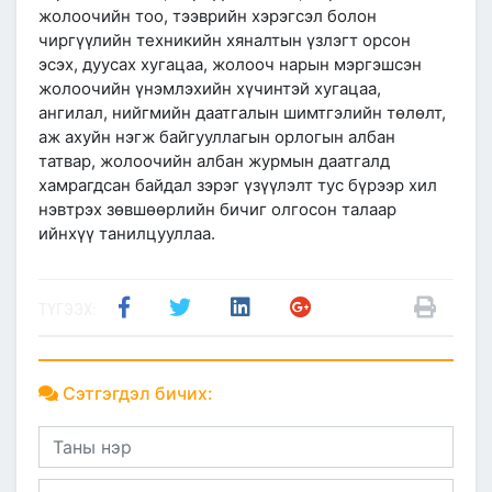
жолоочийн тоо, тээврийн хэрэгсэл болон
чиргүүлийн техникийн хяналтын үзлэгт орсон
эсэх, дуусах хугацаа, жолооч нарын мэргэшсэн
жолоочийн үнэмлэхийн хүчинтэй хугацаа,
ангилал, нийгмийн даатгалын шимтгэлийн төлөлт,
аж ахуйн нэгж байгууллагын орлогын албан
татвар, жолоочийн албан журмын даатгалд
хамрагдсан байдал зэрэг үзүүлэлт тус бүрээр хил
нэвтрэх зөвшөөрлийн бичиг олгосон талаар
ийнхүү танилцууллаа.
ТҮГЭЭХ:
Сэтгэгдэл бичих: