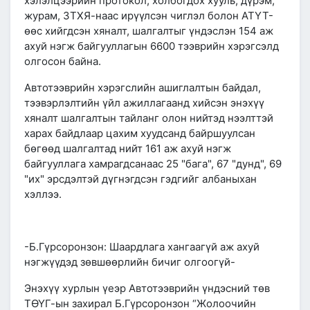
хэлэлцээрийн протокол, холбогдох хууль, дүрэм,
журам, ЗТХЯ-наас ирүүлсэн чиглэл болон АТҮТ-
өөс хийгдсэн хяналт, шалгалтыг үндэслэн 154 аж
ахуй нэгж байгууллагын 6600 тээврийн хэрэгсэлд
олгосон байна.
Автотээврийн хэрэгслийн ашиглалтын байдал,
тээвэрлэлтийн үйл ажиллагаанд хийсэн энэхүү
хяналт шалгалтын тайланг олон нийтэд нээлттэй
харах байдлаар цахим хуудсанд байршуулсан
бөгөөд шалгалтад нийт 161 аж ахуй нэгж
байгууллага хамрагдсанаас 25 "бага", 67 "дунд", 69
"их" эрсдэлтэй дүгнэгдсэн гэдгийг албаныхан
хэллээ.
-Б.Гүрсоронзон: Шаардлага хангаагүй аж ахуй
нэгжүүдэд зөвшөөрлийн бичиг олгоогүй-
Энэхүү хурлын үеэр Автотээврийн үндэсний төв
ТӨҮГ-ын захирал Б.Гүрсоронзон “Жолоочийн