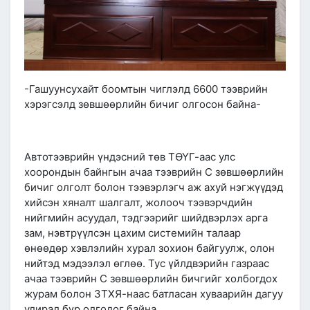
-Гашуунсухайт боомтын чиглэлд 6600 тээврийн
хэрэгсэлд зөвшөөрлийн бичиг олгосон байна-
Автотээврийн үндэсний төв ТӨҮГ-аас улс
хоорондын байнгын ачаа тээврийн С зөвшөөрлийн
бичиг олголт болон тээвэрлэгч аж ахуй нэгжүүдэд
хийсэн хяналт шалгалт, жолооч тээвэрчдийн
нийгмийн асуудал, тэдгээрийг шийдвэрлэх арга
зам, нэвтрүүлсэн цахим системийн талаар
өнөөдөр хэвлэлийн хурал зохион байгуулж, олон
нийтэд мэдээлэл өглөө. Тус үйлдвэрийн газраас
ачаа тээврийн С зөвшөөрлийн бичгийг холбогдох
журам болон ЗТХЯ-наас батласан хуваарийн дагуу
улирал бүр олгодог байна.