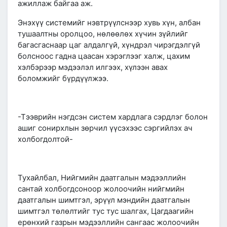
ажиллаж байгаа аж.
Энэхүү системийг нэвтрүүлснээр хувь хүн, албан
тушаалтны оролцоо, нөлөөлөх хүчин зүйлийг
багасгаснаар цаг алдалгүй, хүндрэл чирэгдэлгүй
болсноос гадна цаасан хэрэглээг халж, цахим
хэлбэрээр мэдээлэл илгээх, хүлээн авах
боломжийг бүрдүүлжээ.
-Тээврийн нэгдсэн систем хардлага сэрдлэг болон
ашиг сонирхлын зөрчил үүсэхээс сэргийлэх ач
холбогдолтой-
Тухайлбал, Нийгмийн даатгалын мэдээллийн
сантай холбогдсоноор жолоочийн нийгмийн
даатгалын шимтгэл, эрүүл мэндийн даатгалын
шимтгэл төлөлтийг тус тус шалгах, Цагдаагийн
ерөнхий газрын мэдээллийн сангаас жолоочийн