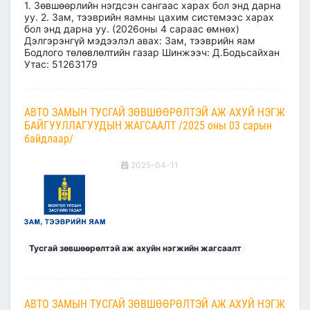
1. Зөвшөөрлийн нэгдсэн сангаас харах бол энд дарна
уу. 2. Зам, тээврийн яамны цахим системээс харах
бол энд дарна уу. (2026оны 4 сараас өмнөх)
Дэлгэрэнгүй мэдээлэл авах: Зам, тээврийн яам
Бодлого төлөвлөлтийн газар Шинжээч: Д.Бодьсайхан
Утас: 51263179
АВТО ЗАМЫН ТУСГАЙ ЗӨВШӨӨРӨЛТЭЙ АЖ АХУЙ НЭГЖ
БАЙГУУЛЛАГУУДЫН ЖАГСААЛТ /2025 оны 03 сарын
байдлаар/
2025-04-11
Тусгай зөвшөөрөлтэй аж ахуйн нэгжийн жагсаалт
АВТО ЗАМЫН ТУСГАЙ ЗӨВШӨӨРӨЛТЭЙ АЖ АХУЙ НЭГЖ