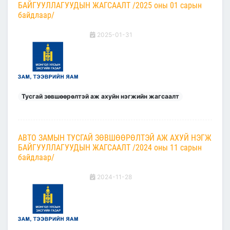
БАЙГУУЛЛАГУУДЫН ЖАГСААЛТ /2025 оны 01 сарын
байдлаар/
2025-01-31
Тусгай зөвшөөрөлтэй аж ахуйн нэгжийн жагсаалт
АВТО ЗАМЫН ТУСГАЙ ЗӨВШӨӨРӨЛТЭЙ АЖ АХУЙ НЭГЖ
БАЙГУУЛЛАГУУДЫН ЖАГСААЛТ /2024 оны 11 сарын
байдлаар/
2024-11-28