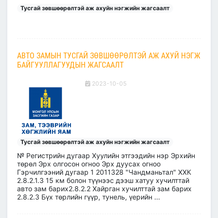
Тусгай зөвшөөрөлтэй аж ахуйн нэгжийн жагсаалт
АВТО ЗАМЫН ТУСГАЙ ЗӨВШӨӨРӨЛТЭЙ АЖ АХУЙ НЭГЖ
БАЙГУУЛЛАГУУДЫН ЖАГСААЛТ
2023-10-05
Тусгай зөвшөөрөлтэй аж ахуйн нэгжийн жагсаалт
№ Регистрийн дугаар Хуулийн этгээдийн нэр Эрхийн
төрөл Эрх олгосон огноо Эрх дуусах огноо
Гэрчилгээний дугаар 1 2011328 "Чандманьтал" ХХК
2.8.2.1.3 15 км болон түүнээс дээш хатуу хучилттай
авто зам барих2.8.2.2 Хайрган хучилттай зам барих
2.8.2.3 Бүх төрлийн гүүр, тунель, үерийн ...