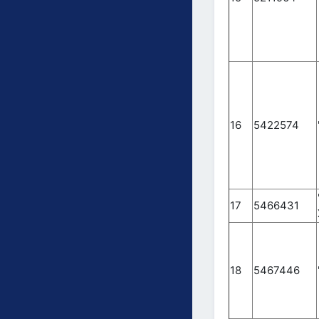
16
5422574
17
5466431
18
5467446