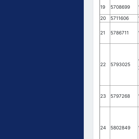
19
5708699
20
5711606
21
5786711
22
5793025
23
5797268
24
5802849