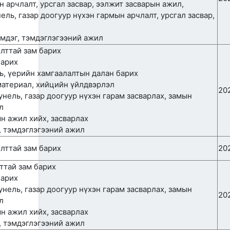
ын арчлалт, урсгал засвар, ээлжит засварын ажил,
хүлээн авч уулзлаа
нель, газар доогуур нүхэн гармын арчлалт, урсгал засвар,
2026/06/29
1
эмдэг, тэмдэглэгээний ажил
ЗАМ, ТЭЭВРИЙН САЙД
чилттай зам барих
Б.ДЭЛГЭРСАЙХАН ЯПОН
барих
УЛСЫН ЭЛЧИН САЙДТАЙ
НИСЭХ БУУДЛЫН
ль, үерийн хамгаалалтын далан барих
ӨРГӨТГӨЛИЙН ТӨСЛИЙН
 материал, хийцийн үйлдвэрлэл
ТАЛААР САНАЛ СОЛИЛЦЛОО
20
тунель, газар доогуур нүхэн гарам засварлах, замын
2026/06/29
л
ын ажил хийх, засварлах
Канад Улстай Агаарын
харилцааны хэлэлцээрийг
г, тэмдэглэгээний ажил
байгуулна
чилттай зам барих
20
2026/06/29
лттай зам барих
ТӨРИЙН ЖИНХЭНЭ АЛБАН
барих
ХААГЧИЙГ ШИЛЖҮҮЛЭН
тунель, газар доогуур нүхэн гарам засварлах, замын
БОЛОН СЭЛГЭН
20
л
АЖИЛЛУУЛАХ ТУХАЙ ЗАР
ын ажил хийх, засварлах
2026/06/29
г, тэмдэглэгээний ажил