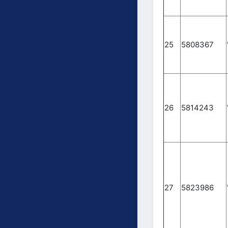
25
5808367
26
5814243
27
5823986