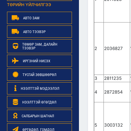
ТӨРИЙН ҮЙЛЧИЛГЭЭ
АВТО ЗАМ
АВТО ТЭЭВЭР
ТӨМӨР ЗАМ, ДАЛАЙН
2
2036827
ТЭЭВЭР
ИРГЭНИЙ НИСЭХ
ТУСГАЙ ЗӨВШӨӨРӨЛ
3
2811235
НЭЭЛТТЭЙ МЭДЭЭЛЭЛ
4
2872854
НЭЭЛТТЭЙ ӨГӨГДӨЛ
САЛБАРЫН ШАГНАЛ
5
3003132
ӨРГӨДӨЛ, ГОМДОЛ