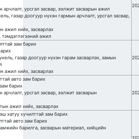
жилийн ТҮҮХ
20
ын арчлалт, урсгал засвар, ээлжит засварын ажил
2026/07/07
2
нель, газар доогуур нүхэн гармын арчлалт, урсгал засвар,
Улсын болон орон нутгийн
чанартай хатуу хучилттай
ын ажил хийх, засварлах
авто замын сүлжээг
г, тэмдэглэгээний ажил
өргөжүүлэх ажлууд үе
шаттай хийгдсээр байна
чилттай зам барих
2026/07/06
барих
тунель, газар доогуур нүхэн гарам засварлах, замын
20
"МИАТ" ТӨХК-ийн 70
л
жилийн ойд зориулсан
шуудангийн марк
ын ажил хийх, засварлах
хэвлэгдлээ
илттай авто зам барих
2026/07/06
 зам барих
ын арчлалт, урсгал засвар, ээлжит засварын
20
Монгол Улсын агаарын
жил
тээврийн салбарын
хөгжлийн ирээдүйн чиг
тын ажил хийх, засварлах
хандлагыг хамтдаа
 түүнээс дээш хатуу хучилттай зам барих
тодорхойлж байна
й авто зам барих
2026/07/06
уламжийн барилга, засварын материал, хийцийн
Нефть импортлогч
компаниудын төлөөллийг
20