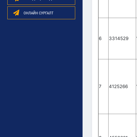
ОНЛАЙН СУРГАЛТ
6
3314529
7
4125266