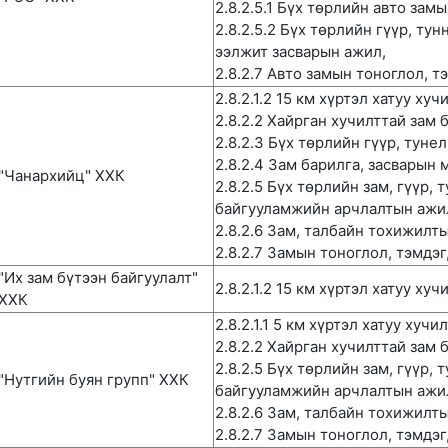
2.8.2.5.1 Бүх төрлийн авто зам
2.8.2.5.2 Бүх төрлийн гүүр, тун
ээлжит засварын ажил,
2.8.2.7 Авто замын тоноглол, т
2.8.2.1.2 15 км хүртэл хатуу ху
2.8.2.2 Хайрган хучилттай зам 
2.8.2.3 Бүх төрлийн гүүр, туне
2.8.2.4 Зам барилга, засварын
"Чанархийц" ХХК
2.8.2.5 Бүх төрлийн зам, гүүр, 
байгууламжийн арчлалтын ажи
2.8.2.6 Зам, талбайн тохижилт
2.8.2.7 Замын тоноглол, тэмдэ
"Их зам бүтээн байгуулалт"
2.8.2.1.2 15 км хүртэл хатуу ху
ХХК
2.8.2.1.1 5 км хүртэл хатуу хучи
2.8.2.2 Хайрган хучилттай зам 
2.8.2.5 Бүх төрлийн зам, гүүр, 
"Нутгийн буян групп" ХХК
байгууламжийн арчлалтын ажи
2.8.2.6 Зам, талбайн тохижилт
2.8.2.7 Замын тоноглол, тэмдэ