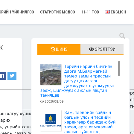
ӨРИЙН ҮЙЛЧИЛГЭЭ
СТАТИСТИК МЭДЭЭ
11-11 ТӨВ
ENGLISH
Ж
ШИНЭ
ЭРЭЛТТЭЙ
Төрийн нарийн бичгийн
дарга М.Баярмагнай
төмөр замын трассын
дагуу цахилгаан
дамжуулах шугамуудыг
зөөж, шилжүүлэх ажлын явцтай
Эр
танилцав
ол
2026/08/09
ог
Зам, тээврийн сайдын
ээш хатуу хучилттай авто зам барих
багцын улсын төсвийн
барих
хөрөнгөөр баригдаж буй
ль, үерийн хамгаалалтын далан барих
төсөл, арга хэмжээний
ажлын гүйцэтгэл,
тунель, газар доогуур нүхэн гарам засварлах, замын
20