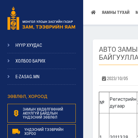
ЯАМНЫ ТУХАЙ
НҮҮР ХУУДАС
АВТО ЗАМЫ
БАЙГУУЛЛ
ХОЛБОО БАРИХ
E-ZASAG.MN
2023/10/05
ЗӨВЛӨЛ, ХОРООД
Регистрийн
№
дугаар
ЗАМЫН ХӨДӨЛГӨӨНИЙ
АЮУЛГҮЙ БАЙДЛЫН
ҮНДЭСНИЙ ЗӨВЛӨЛ
ҮНДЭСНИЙ ТЭЭВРИЙН
ХОРОО
1
2011328