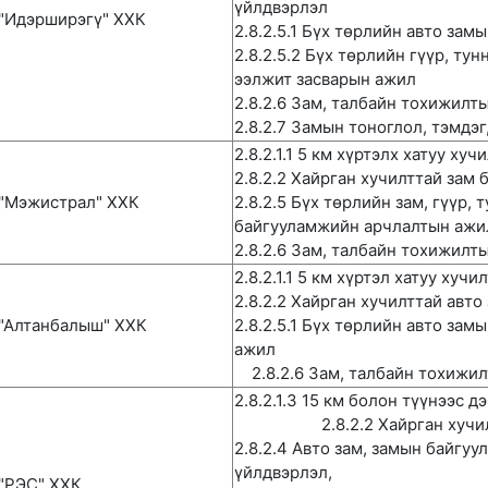
үйлдвэрлэл
"Идэрширэгү" ХХК
2.8.2.5.1 Бүх төрлийн авто зам
2.8.2.5.2 Бүх төрлийн гүүр, тун
ээлжит засварын ажил
2.8.2.6 Зам, талбайн тохижилт
2.8.2.7 Замын тоноглол, тэмдэ
2.8.2.1.1 5 км хүртэлх хатуу ху
2.8.2.2 Хайрган хучилттай зам 
"Мэжистрал" ХХК
2.8.2.5 Бүх төрлийн зам, гүүр, 
байгууламжийн арчлалтын ажи
2.8.2.6 Зам, талбайн тохижилт
2.8.2.1.1 5 км хүртэл хатуу хуч
2.8.2.2 Хайрган хучилттай авто
"Алтанбалыш" ХХК
2.8.2.5.1 Бүх төрлийн авто зам
а
2.8.2.6 Зам, талбайн тохижил
2.8.2.1.3 15 км болон
2.8.2.2 Хайрган хучилтта
2.8.2.4 Авто зам, замын байгу
үйлдвэрлэл,
"РЭС" ХХК