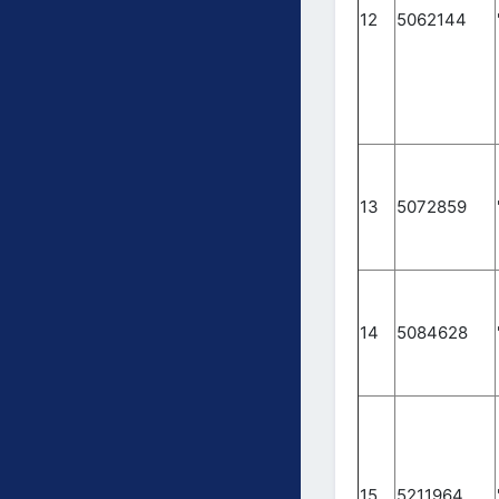
12
5062144
13
5072859
14
5084628
15
5211964