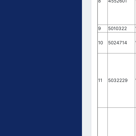
8
4552601
9
5010322
10
5024714
11
5032229