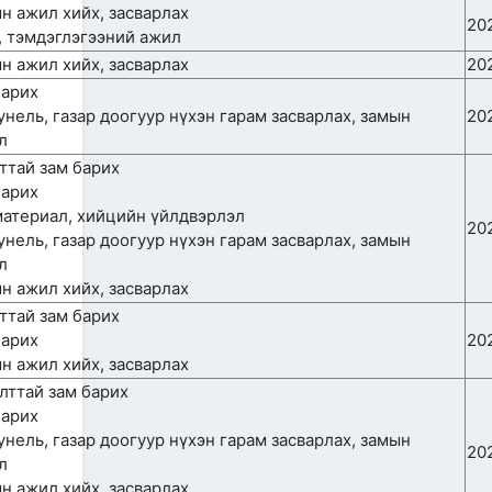
САЙД Б.ДЭЛГЭРСАЙХАН
ын ажил хийх, засварлах
АВТОЗАМЫН АЮУЛГҮЙ
20
г, тэмдэглэгээний ажил
БАЙДАЛ, ТҮЛШНИЙ НӨӨЦ
БҮРДҮҮЛЭЛТ, БҮТЭЭН
ын ажил хийх, засварлах
20
БАЙГУУЛАЛТЫН АЖЛЫГ
барих
ТАСАЛДУУЛАХГҮЙ БАЙХ ҮҮРЭГ ӨГӨВ
тунель, газар доогуур нүхэн гарам засварлах, замын
20
2026/06/29
л
“Монгол Улсын тээврийн
лттай зам барих
холболт болон логистикийг
барих
сайжруулах төсөл”-ийн
хүрээнд хэрэгжиж буй
 материал, хийцийн үйлдвэрлэл
20
А0301: Улаанбаатар–
тунель, газар доогуур нүхэн гарам засварлах, замын
Арвайхээр чиглэлийн 105 км авто
л
замын засварын ажлын Байгаль
орчин, нийгмийн менежментийн
ын ажил хийх, засварлах
төлөвлөгөө батлагдлаа
лттай зам барих
2026/06/29
барих
20
“Монгол Улсын тээврийн
ын ажил хийх, засварлах
холболт болон логистикийг
чилттай зам барих
сайжруулах төсөл”-ийн
барих
хүрээнд хэрэгжүүлж буй
А0302: Арвайхээр -
тунель, газар доогуур нүхэн гарам засварлах, замын
Баянхонгор чиглэлийн 35.82 км авто
20
л
замын засварын ажлын “Байгаль
орчин, нийгмийн менежментийн
ын ажил хийх, засварлах