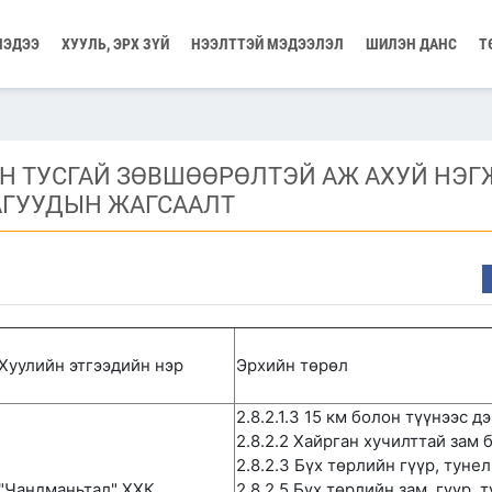
МЭДЭЭ
ХУУЛЬ, ЭРХ ЗҮЙ
НЭЭЛТТЭЙ МЭДЭЭЛЭЛ
ШИЛЭН ДАНС
Т
Н ТУСГАЙ ЗӨВШӨӨРӨЛТЭЙ АЖ АХУЙ НЭГ
АГУУДЫН ЖАГСААЛТ
Хуулийн этгээдийн нэр
Эрхийн төрөл
2.8.2.1.3 15 км болон түүнээс д
2.8.2.2 Хайрган хучилттай зам 
2.8.2.3 Бүх төрлийн гүүр, туне
"Чандманьтал" ХХК
2.8.2.5 Бүх төрлийн зам, гүүр, 