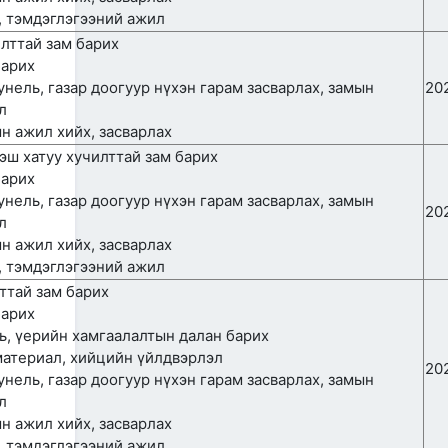
төлөвлөгөө” батлагдлаа
г, тэмдэглэгээний ажил
2026/06/29
чилттай зам барих
барих
Агаарын навигацийн тоног
төхөөрөмжийн аюулгүй
тунель, газар доогуур нүхэн гарам засварлах, замын
20
ажиллагааны нөхцөл
л
байдал, удирдлагын
ын ажил хийх, засварлах
төвийн барилгын ажлын
явцтай танилцлаа
дээш хатуу хучилттай зам барих
2026/06/26
барих
тунель, газар доогуур нүхэн гарам засварлах, замын
АВТО ЗАМ, ЗАМЫН
20
л
БАЙГУУЛАМЖИЙГ ХААЖ,
ТҮР ЗАМААР ЗОРЧУУЛАХ
ын ажил хийх, засварлах
ТУХАЙ
г, тэмдэглэгээний ажил
2026/06/26
лттай зам барих
барих
ТУСГАЙ ЗОРИУЛАЛТЫН
АВТО ЗАМЫН ТӨСЛИЙН
ль, үерийн хамгаалалтын далан барих
ХӨРӨНГӨ ОРУУЛАГЧИЙГ
 материал, хийцийн үйлдвэрлэл
СОНГОН ШАЛГАРУУЛАХ
20
тунель, газар доогуур нүхэн гарам засварлах, замын
УРИЛГА
л
2026/06/26
ын ажил хийх, засварлах
“Автотээврийн хэрэгслийн
г, тэмдэглэгээний ажил