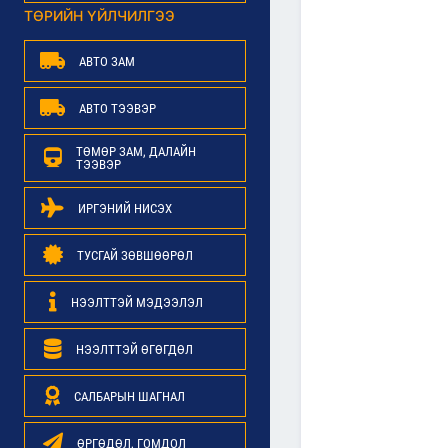
ТӨРИЙН ҮЙЛЧИЛГЭЭ
АВТО ЗАМ
АВТО ТЭЭВЭР
ТӨМӨР ЗАМ, ДАЛАЙН
ТЭЭВЭР
ИРГЭНИЙ НИСЭХ
ТУСГАЙ ЗӨВШӨӨРӨЛ
НЭЭЛТТЭЙ МЭДЭЭЛЭЛ
НЭЭЛТТЭЙ ӨГӨГДӨЛ
САЛБАРЫН ШАГНАЛ
ӨРГӨДӨЛ, ГОМДОЛ