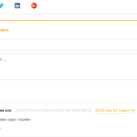
чих:
ам ххк
[2405:5700:314:8fd1:e418:c163:42b3:6819]
2026 оны 04 сарын 16
лөө харх гэсийн
т