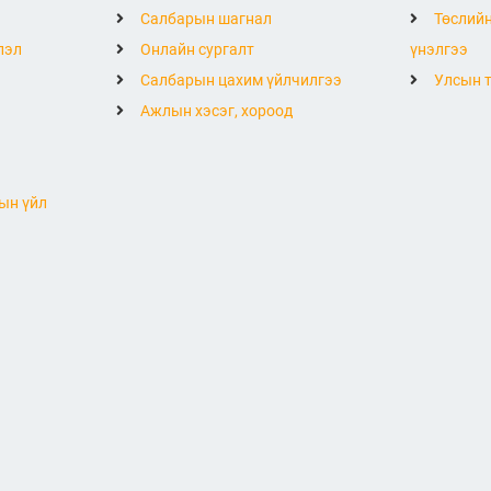
Салбарын шагнал
Төслийн
лэл
Онлайн сургалт
үнэлгээ
Салбарын цахим үйлчилгээ
Улсын т
Ажлын хэсэг, хороод
ын үйл