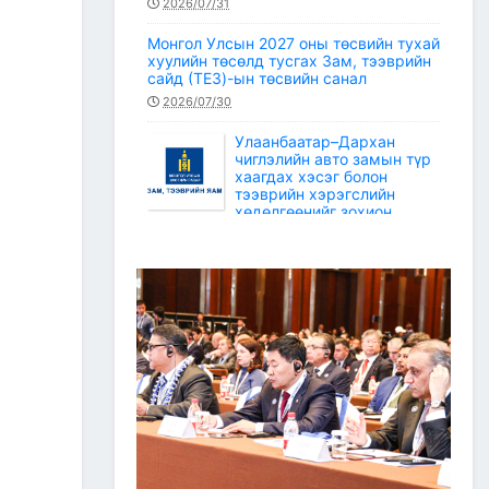
2026/07/31
Монгол Улсын 2027 оны төсвийн тухай
хуулийн төсөлд тусгах Зам, тээврийн
сайд (ТЕЗ)-ын төсвийн санал
2026/07/30
Улаанбаатар–Дархан
чиглэлийн авто замын түр
хаагдах хэсэг болон
тээврийн хэрэгслийн
хөдөлгөөнийг зохион
байгуулах түр замын маршрут
2026/07/30
Зам, тээврийн салбарын статистикийн
мэдээ /2026 оны 6 дугаар сар/
2026/07/20
Зам, тээврийн сайдын багцын улсын
төсвийн хөрөнгөөр баригдаж буй
төсөл, арга хэмжээний ажлын
гүйцэтгэл, санхүүжилтийн 2026 оны 6
дугаар сарын мэдээ
2026/07/09