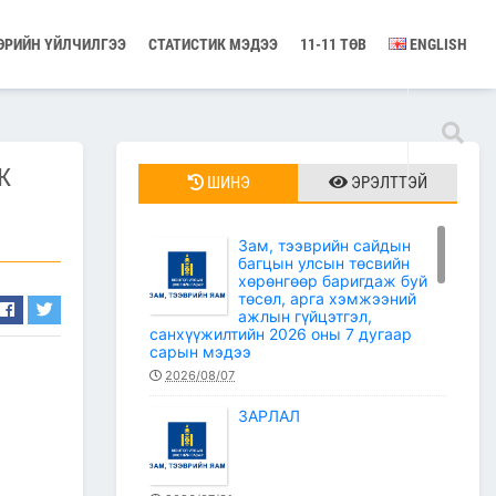
ӨРИЙН ҮЙЛЧИЛГЭЭ
СТАТИСТИК МЭДЭЭ
11-11 ТӨВ
ENGLISH
Ж
ШИНЭ
ЭРЭЛТТЭЙ
Зам, тээврийн сайдын
багцын улсын төсвийн
хөрөнгөөр баригдаж буй
төсөл, арга хэмжээний
ажлын гүйцэтгэл,
санхүүжилтийн 2026 оны 7 дугаар
сарын мэдээ
2026/08/07
ЗАРЛАЛ