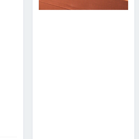
ЗАМ, ТЭЭВРИЙН САЛБАР
2026 ОНЫ ЭХНИЙ ХАГАС
ЖИЛИЙН АЖЛАА ДҮГНЭЖ,
БҮТЭЭН БАЙГУУЛАЛТЫН
ТОМ ТӨСЛҮҮДИЙГ
ХУГАЦААНД НЬ АШИГЛАЛТАД
ОРУУЛАХЫГ ҮҮРЭГ БОЛГОЛОО
2026/07/08
2
ЗАМ, ТЭЭВРИЙН ЯАМНЫ
АЖИЛТАН, АЛБА
ХААГЧДЫГ ТӨРИЙН ОДОН
МЕДАЛИАР ШАГНАЛАА
2026/07/08
ТӨРИЙН ОДОН
МЕДАЛИАР ШАГНАЛАА
2026/07/08
1
“Монгол Улсын тээврийн
холболт болон логистикийг
сайжруулах төсөл”-ийн
хүрээнд хэрэгжүүлж буй