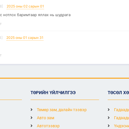
8]
2025 оны 02 сарын 01
с нотлох баримтаар яллах нь шудрага
т
4]
2025 оны 01 сарын 31
т
ТӨРИЙН ҮЙЛЧИЛГЭЭ
ТӨСӨЛ Х
Төмөр зам, далайн тээвэр
Гадаады
Авто зам
Гадаады
Автотээвэр
Үндэсни