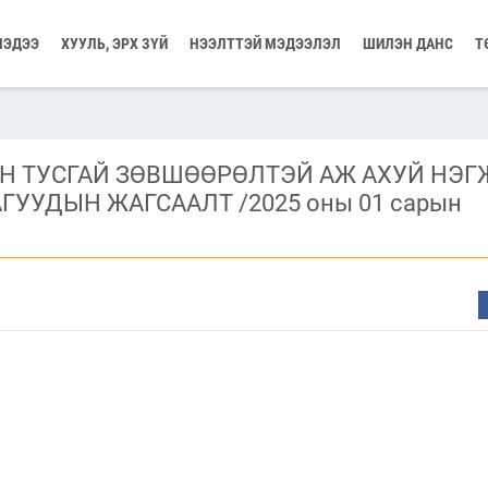
МЭДЭЭ
ХУУЛЬ, ЭРХ ЗҮЙ
НЭЭЛТТЭЙ МЭДЭЭЛЭЛ
ШИЛЭН ДАНС
Т
Н ТУСГАЙ ЗӨВШӨӨРӨЛТЭЙ АЖ АХУЙ НЭГ
ГУУДЫН ЖАГСААЛТ /2025 оны 01 сарын