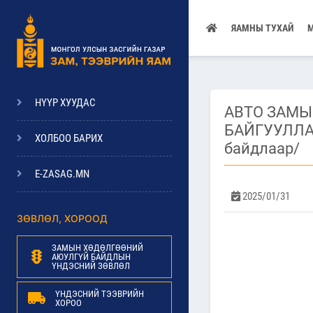
ЯАМНЫ ТУХАЙ
НҮҮР ХУУДАС
АВТО ЗАМЫ
БАЙГУУЛЛА
ХОЛБОО БАРИХ
байдлаар/
E-ZASAG.MN
2025/01/31
ЗӨВЛӨЛ, ХОРООД
ЗАМЫН ХӨДӨЛГӨӨНИЙ
АЮУЛГҮЙ БАЙДЛЫН
ҮНДЭСНИЙ ЗӨВЛӨЛ
ҮНДЭСНИЙ ТЭЭВРИЙН
ХОРОО