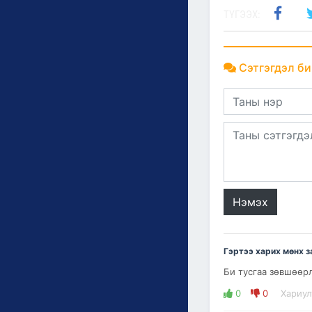
ТҮГЭЭХ:
Сэтгэгдэл би
Нэмэх
Гэртээ харих мөнх з
Би тусгаа зөвшөөр
0
0
Хариул