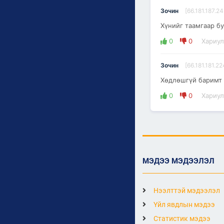
Зочин
[66.181.187.24
Хүнийг таамгаар бу
0
0
Хариул
Зочин
[66.181.181.22
Хөдлөшгүй баримт
0
0
Хариул
МЭДЭЭ МЭДЭЭЛЭЛ
Нээлттэй мэдээлэл
Үйл явдлын мэдээ
Статистик мэдээ