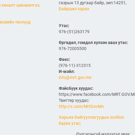
ӨРГӨТГӨЛИЙН ТӨСЛИЙН
газрын 13 дугаар байр, зип:14251,
 хяналт-шинжилгээ,
ТАЛААР САНАЛ СОЛИЛЦЛОО
Байршил харах
2026/06/29
өсвийн төслүүд
Канад Улстай Агаарын
Утас:
харилцааны хэлэлцээрийг
976-(51)263179
байгуулна
Өргөдөл, гомдол хүлээн авах утас:
2026/06/29
976-72005500
ТӨРИЙН ЖИНХЭНЭ АЛБАН
Факс:
ХААГЧИЙГ ШИЛЖҮҮЛЭН
(976-11)-312315
БОЛОН СЭЛГЭН
АЖИЛЛУУЛАХ ТУХАЙ ЗАР
И-мэйл:
info@mrt.gov.mn
2026/06/29
Фэйсбүүк хуудас:
САЙД Б.ДЭЛГЭРСАЙХАН
https://www.facebook.com/MRT.GOV.
АВТОЗАМЫН АЮУЛГҮЙ
БАЙДАЛ, ТҮЛШНИЙ НӨӨЦ
Твиттер хуудас:
БҮРДҮҮЛЭЛТ, БҮТЭЭН
http://x.com/MrtGovMn
БАЙГУУЛАЛТЫН АЖЛЫГ
ТАСАЛДУУЛАХГҮЙ БАЙХ ҮҮРЭГ ӨГӨВ
Харьяа байгууллагуудын холбоо
2026/06/29
барих утас;
“Монгол Улсын тээврийн
Дэлгэрэнгүй мэдээлэл авах: