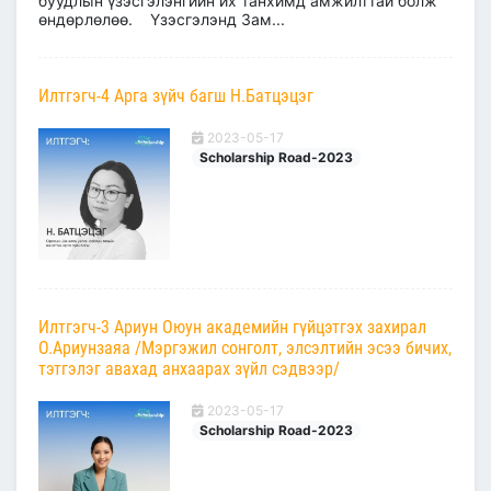
буудлын үзэсгэлэнгийн их танхимд амжилттай болж
өндөрлөлөө. Үзэсгэлэнд Зам...
Илтгэгч-4 Арга зүйч багш Н.Батцэцэг
2023-05-17
Scholarship Road-2023
Илтгэгч-3 Ариун Оюун академийн гүйцэтгэх захирал
О.Ариунзаяа /Мэргэжил сонголт, элсэлтийн эсээ бичих,
тэтгэлэг авахад анхаарах зүйл сэдвээр/
2023-05-17
Scholarship Road-2023