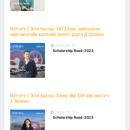
Илтгэгч-2 Эгэл баатар: УБТЗ Хувь нийлүүлсэн
нийгэмлэгийн хэлтсийн орлогч дарга Д.Цолмон
2023-05-17
Scholarship Road-2023
Илтгэгч-1 Эгэл баатар: Хүннү Эйр ХХК-ийн нисгэгч
Х.Энхжин
2023-05-17
Scholarship Road-2023