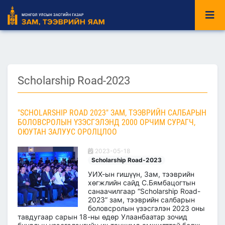
Scholarship Road-2023
"SCHOLARSHIP ROAD 2023" ЗАМ, ТЭЭВРИЙН САЛБАРЫН
БОЛОВСРОЛЫН ҮЗЭСГЭЛЭНД 2000 ОРЧИМ СУРАГЧ,
ОЮУТАН ЗАЛУУС ОРОЛЦЛОО
2023-05-18
Scholarship Road-2023
УИХ-ын гишүүн, Зам, тээврийн
хөгжлийн сайд С.Бямбацогтын
санаачилгаар “Scholarship Road-
2023” зам, тээврийн салбарын
боловсролын үзэсгэлэн 2023 оны
тавдугаар сарын 18-ны өдөр Улаанбаатар зочид