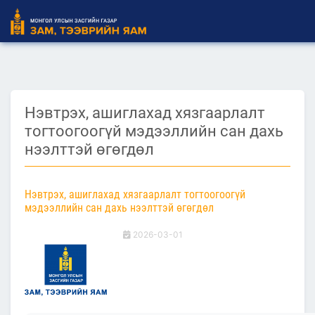
Нэвтрэх, ашиглахад хязгаарлалт
тогтоогоогүй мэдээллийн сан дахь
нээлттэй өгөгдөл
Нэвтрэх, ашиглахад хязгаарлалт тогтоогоогүй
мэдээллийн сан дахь нээлттэй өгөгдөл
2026-03-01