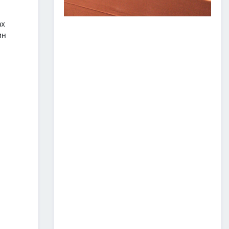
ЗАМ, ТЭЭВРИЙН САЛБАР
2026 ОНЫ ЭХНИЙ ХАГАС
ах
ЖИЛИЙН АЖЛАА ДҮГНЭЖ,
БҮТЭЭН БАЙГУУЛАЛТЫН
ин
ТОМ ТӨСЛҮҮДИЙГ
ХУГАЦААНД НЬ АШИГЛАЛТАД
ОРУУЛАХЫГ ҮҮРЭГ БОЛГОЛОО
2026/07/08
2
ЗАМ, ТЭЭВРИЙН ЯАМНЫ
АЖИЛТАН, АЛБА
ХААГЧДЫГ ТӨРИЙН ОДОН
МЕДАЛИАР ШАГНАЛАА
2026/07/08
ТӨРИЙН ОДОН
МЕДАЛИАР ШАГНАЛАА
2026/07/08
1
“Монгол Улсын тээврийн
холболт болон логистикийг
сайжруулах төсөл”-ийн
хүрээнд хэрэгжүүлж буй