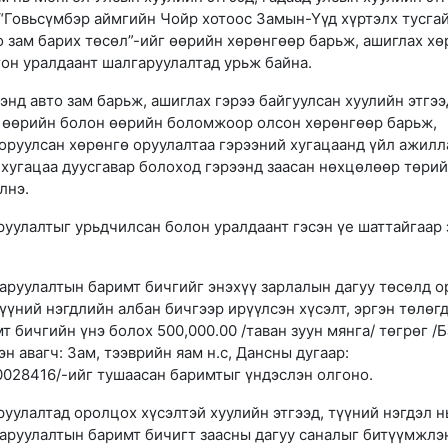
 “Говьсүмбэр аймгийн Чойр хотоос Замын-Үүд хүртэлх тусга
о зам барих төсөл”-ийг өөрийн хөрөнгөөр барьж, ашиглах хө
гон уралдаант шалгаруулалтад урьж байна.
энд авто зам барьж, ашиглах гэрээ байгуулсан хуулийн этгээ
ь өөрийн болон өөрийн боломжоор олсон хөрөнгөөр барьж,
 оруулсан хөрөнгө оруулалтаа гэрээний хугацаанд үйл ажил
 хугацаа дуусгавар болоход гэрээнд заасан нөхцөлөөр төри
лнэ.
руулалтыг урьдчилсан болон уралдаант гэсэн үе шаттайгаар
аруулалтын баримт бичгийг энэхүү зарлалын дагуу төсөлд 
түүний нэгдлийн албан бичгээр ирүүлсэн хүсэлт, эргэн төлөг
 бичгийн үнэ болох 500,000.00 /таван зуун мянга/ төгрөг /Б
эн авагч: Зам, тээврийн яам н.с, Дансны дугаар:
28416/-ийг тушаасан баримтыг үндэслэн олгоно.
уулалтад оролцох хүсэлтэй хуулийн этгээд, түүний нэгдэл н
аруулалтын баримт бичигт заасны дагуу саналыг битүүмжл