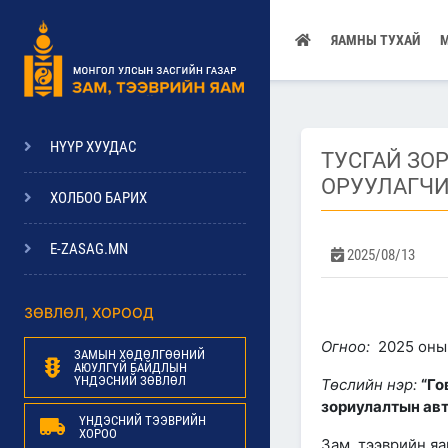
ЯАМНЫ ТУХАЙ
НҮҮР ХУУДАС
ТУСГАЙ ЗО
ОРУУЛАГЧИ
ХОЛБОО БАРИХ
E-ZASAG.MN
2025/08/13
ЗӨВЛӨЛ, ХОРООД
Огноо:
2025 оны 
ЗАМЫН ХӨДӨЛГӨӨНИЙ
АЮУЛГҮЙ БАЙДЛЫН
ҮНДЭСНИЙ ЗӨВЛӨЛ
Төслийн нэр:
“
Го
зориулалтын авт
ҮНДЭСНИЙ ТЭЭВРИЙН
ХОРОО
Зам, тээврийн яа