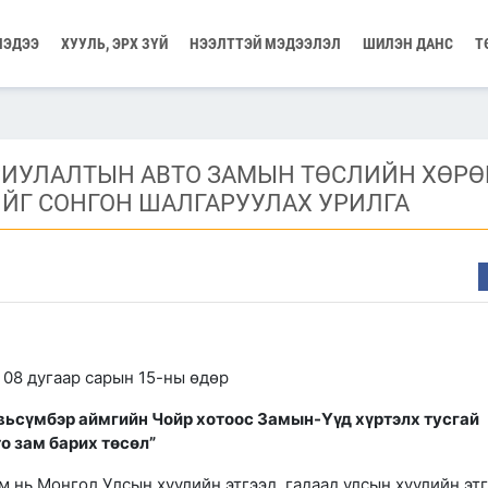
МЭДЭЭ
ХУУЛЬ, ЭРХ ЗҮЙ
НЭЭЛТТЭЙ МЭДЭЭЛЭЛ
ШИЛЭН ДАНС
Т
РИУЛАЛТЫН АВТО ЗАМЫН ТӨСЛИЙН ХӨРӨ
ЙГ СОНГОН ШАЛГАРУУЛАХ УРИЛГА
08 дугаар сарын 15-ны өдөр
вьсүмбэр аймгийн Чойр хотоос Замын-Үүд хүртэлх тусгай
о зам барих төсөл”
м нь Монгол Улсын хуулийн этгээд, гадаад улсын хуулийн этг