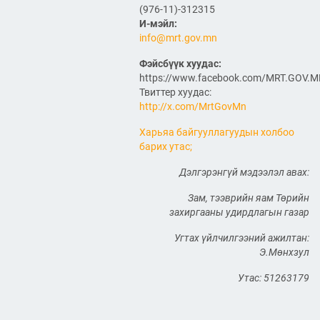
ӨРГӨТГӨЛИЙН ТӨСЛИЙН
(976-11)-312315
ТАЛААР САНАЛ СОЛИЛЦЛОО
И-мэйл:
2026/06/29
info@mrt.gov.mn
Канад Улстай Агаарын
Фэйсбүүк хуудас:
харилцааны хэлэлцээрийг
байгуулна
https://www.facebook.com/MRT.GOV.
Твиттер хуудас:
http://x.com/MrtGovMn
2026/06/29
Харьяа байгууллагуудын холбоо
ТӨРИЙН ЖИНХЭНЭ АЛБАН
ХААГЧИЙГ ШИЛЖҮҮЛЭН
барих утас;
БОЛОН СЭЛГЭН
АЖИЛЛУУЛАХ ТУХАЙ ЗАР
Дэлгэрэнгүй мэдээлэл авах:
2026/06/29
Зам, тээврийн яам Төрийн
захиргааны удирдлагын газар
САЙД Б.ДЭЛГЭРСАЙХАН
АВТОЗАМЫН АЮУЛГҮЙ
БАЙДАЛ, ТҮЛШНИЙ НӨӨЦ
Угтах үйлчилгээний ажилтан:
БҮРДҮҮЛЭЛТ, БҮТЭЭН
Э.Мөнхзул
БАЙГУУЛАЛТЫН АЖЛЫГ
ТАСАЛДУУЛАХГҮЙ БАЙХ ҮҮРЭГ ӨГӨВ
Утас: 51263179
2026/06/29
“Монгол Улсын тээврийн