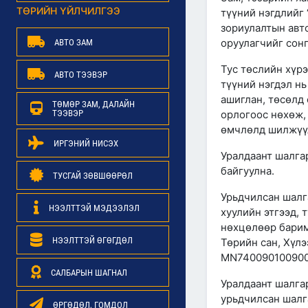
ТӨРИЙН ҮЙЛЧИЛГЭЭ
түүний нэгдлийг
зориулалтын авт
оруулагчийг сон
АВТО ЗАМ
Тус төслийн хүрэ
АВТО ТЭЭВЭР
түүний нэгдэл н
ашиглан, төсөлд
ТӨМӨР ЗАМ, ДАЛАЙН
ТЭЭВЭР
орлогоос нөхөж,
өмчлөлд шилжүү
ИРГЭНИЙ НИСЭХ
Уралдаант шалга
байгуулна.
ТУСГАЙ ЗӨВШӨӨРӨЛ
Урьдчилсан шалг
НЭЭЛТТЭЙ МЭДЭЭЛЭЛ
хуулийн этгээд, 
нөхцөлөөр баримт
НЭЭЛТТЭЙ ӨГӨГДӨЛ
Төрийн сан, Хүлэ
MN7400901009000
САЛБАРЫН ШАГНАЛ
Уралдаант шалгар
урьдчилсан шалг
ӨРГӨДӨЛ, ГОМДОЛ