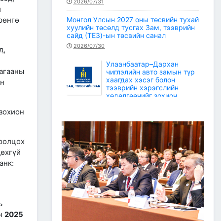
2026/07/31
й
рөнгө
Монгол Улсын 2027 оны төсвийн тухай
хуулийн төсөлд тусгах Зам, тээврийн
сайд (ТЕЗ)-ын төсвийн санал
2026/07/30
д,
Улаанбаатар–Дархан
лагааны
чиглэлийн авто замын түр
хаагдах хэсэг болон
йн
тээврийн хэрэгслийн
хөдөлгөөнийг зохион
байгуулах түр замын маршрут
 зохион
2026/07/30
Зам, тээврийн салбарын статистикийн
мэдээ /2026 оны 6 дугаар сар/
оролцох
2026/07/20
дөхгүй
анк:
Зам, тээврийн сайдын багцын улсын
төсвийн хөрөнгөөр баригдаж буй
төсөл, арга хэмжээний ажлын
гүйцэтгэл, санхүүжилтийн 2026 оны 6
дугаар сарын мэдээ
ь
2026/07/09
эн
2025