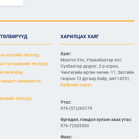
2026/07/06
"МИАТ" ТӨХК-ийн 70
жилийн ойд зориулсан
шуудангийн марк
хэвлэгдлээ
2026/07/06
ӨТӨЛБӨРҮҮД
ХАРИЛЦАХ ХАЯГ
Монгол Улсын агаарын
тээврийн салбарын
Хаяг:
н зээлийн төслүүд
хөгжлийн ирээдүйн чиг
Монгол Улс, Улаанбаатар хот,
хандлагыг хамтдаа
н тусламжийн төслүүд
Сүхбаатар дүүрэг, 2-р хороо,
тодорхойлж байна
й хөтөлбөр
Чингисийн өргөн чөлөө -11, Засгийн
2026/07/06
газрын 13 дугаар байр, зип:14251,
 хяналт-шинжилгээ,
Байршил харах
Нефть импортлогч
компаниудын төлөөллийг
хүлээн авч уулзлаа
өсвийн төслүүд
Утас:
976-(51)263179
2026/06/29
1
Өргөдөл, гомдол хүлээн авах утас:
ЗАМ, ТЭЭВРИЙН САЙД
Б.ДЭЛГЭРСАЙХАН ЯПОН
976-72005500
УЛСЫН ЭЛЧИН САЙДТАЙ
НИСЭХ БУУДЛЫН
Факс: