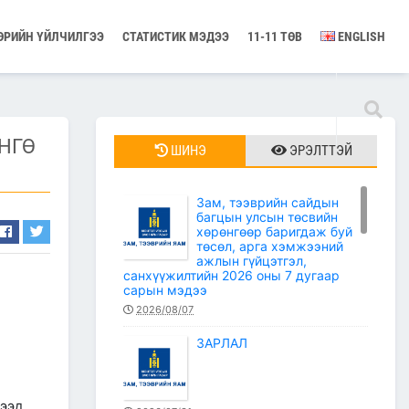
ӨРИЙН ҮЙЛЧИЛГЭЭ
СТАТИСТИК МЭДЭЭ
11-11 ТӨВ
ENGLISH
НГӨ
ШИНЭ
ЭРЭЛТТЭЙ
Зам, тээврийн сайдын
багцын улсын төсвийн
хөрөнгөөр баригдаж буй
төсөл, арга хэмжээний
ажлын гүйцэтгэл,
санхүүжилтийн 2026 оны 7 дугаар
сарын мэдээ
2026/08/07
ЗАРЛАЛ
ээд,