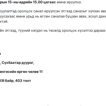
арын 15-ны өдрийн 15.00 цагаас
өмнө ирүүлнэ.
уулалтад оролцох санал ирүүлсэн этгээд саналыг хүлээн ав
уусахаас өмнө урьд нь өгсөн саналаа буцаан авах, эсхүл дах
хтэй.
н этгээд, түүний нэгдэл нь төсөлд оролцох хүсэлтээ дараах
м
, Сүхбаатар дүүрэг,
Чингисийн өргөн чөлөө 11
III байр, 403 тоот