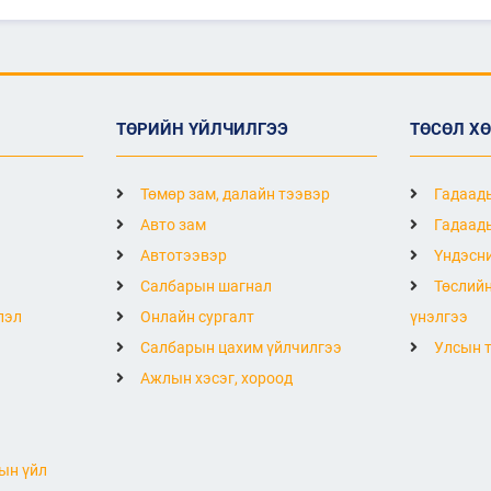
ТӨРИЙН ҮЙЛЧИЛГЭЭ
ТӨСӨЛ Х
Төмөр зам, далайн тээвэр
Гадаады
Авто зам
Гадаады
Автотээвэр
Үндэсни
Салбарын шагнал
Төслийн
лэл
Онлайн сургалт
үнэлгээ
Салбарын цахим үйлчилгээ
Улсын т
Ажлын хэсэг, хороод
ын үйл