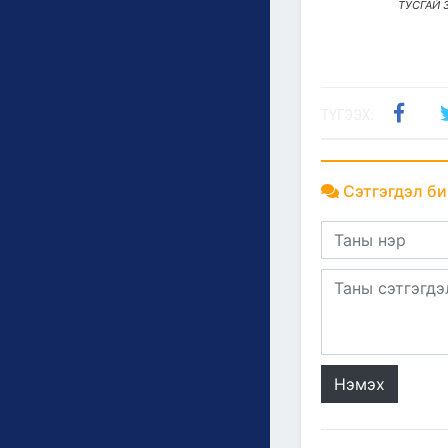
ТУСГАЙ 
ТҮГЭЭХ:
Сэтгэгдэл би
Нэмэх