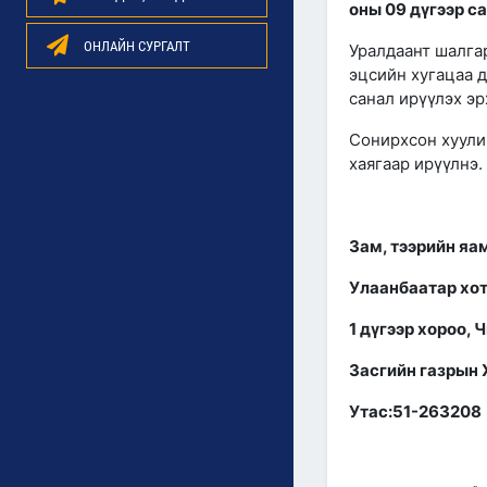
оны 09 дүгээр с
ОНЛАЙН СУРГАЛТ
Уралдаант шалгар
эцсийн хугацаа д
санал ирүүлэх эр
Сонирхсон хуулий
хаягаар ирүүлнэ.
Зам, тээрийн яа
Улаанбаатар хот
1 дүгээр хороо, 
Засгийн газрын X
Утас:51-263208