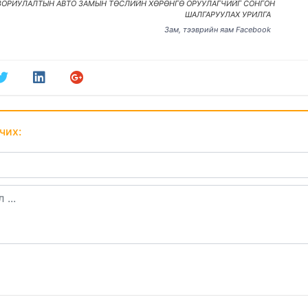
ЗОРИУЛАЛТЫН АВТО ЗАМЫН ТӨСЛИЙН ХӨРӨНГӨ ОРУУЛАГЧИЙГ СОНГОН
ШАЛГАРУУЛАХ УРИЛГА
Зам, тээврийн яам Facebook
чих: