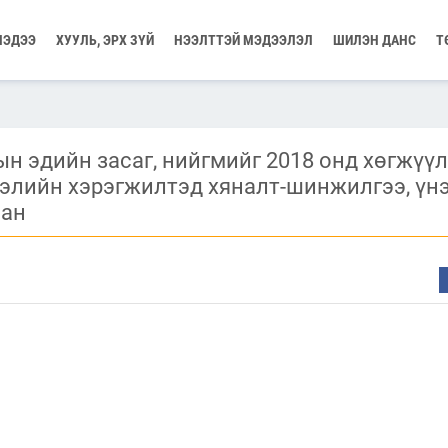
МЭДЭЭ
ХУУЛЬ, ЭРХ ЗҮЙ
НЭЭЛТТЭЙ МЭДЭЭЛЭЛ
ШИЛЭН ДАНС
Т
н эдийн засаг, нийгмийг 2018 онд хөгжүү
лэлийн хэрэгжилтэд хяналт-шинжилгээ, үн
лан