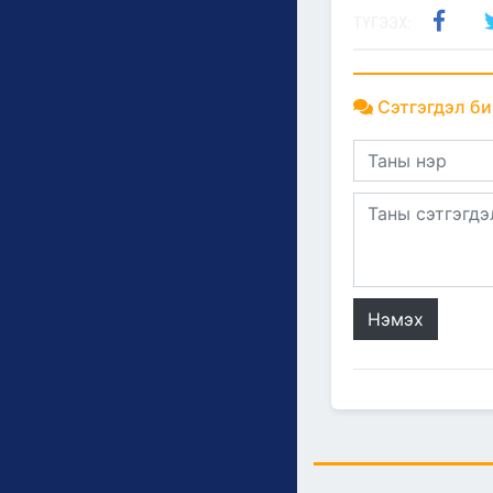
ТҮГЭЭХ:
Сэтгэгдэл би
Нэмэх