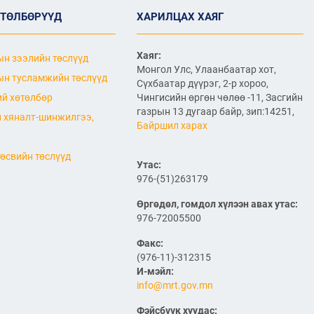
2026/07/06
ӨТӨЛБӨРҮҮД
ХАРИЛЦАХ ХАЯГ
"МИАТ" ТӨХК-ийн 70
жилийн ойд зориулсан
шуудангийн марк
Хаяг:
н зээлийн төслүүд
хэвлэгдлээ
Монгол Улс, Улаанбаатар хот,
н тусламжийн төслүүд
2026/07/06
Сүхбаатар дүүрэг, 2-р хороо,
й хөтөлбөр
Чингисийн өргөн чөлөө -11, Засгийн
Монгол Улсын агаарын
газрын 13 дугаар байр, зип:14251,
 хяналт-шинжилгээ,
тээврийн салбарын
Байршил харах
хөгжлийн ирээдүйн чиг
хандлагыг хамтдаа
тодорхойлж байна
өсвийн төслүүд
Утас:
2026/07/06
976-(51)263179
Нефть импортлогч
компаниудын төлөөллийг
Өргөдөл, гомдол хүлээн авах утас:
хүлээн авч уулзлаа
976-72005500
Факс:
2026/06/29
1
(976-11)-312315
ЗАМ, ТЭЭВРИЙН САЙД
И-мэйл:
Б.ДЭЛГЭРСАЙХАН ЯПОН
info@mrt.gov.mn
УЛСЫН ЭЛЧИН САЙДТАЙ
НИСЭХ БУУДЛЫН
Фэйсбүүк хуудас: