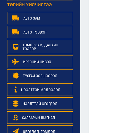
ТӨРИЙН ҮЙЛЧИЛГЭЭ
АВТО ЗАМ
АВТО ТЭЭВЭР
ТӨМӨР ЗАМ, ДАЛАЙН
ТЭЭВЭР
ИРГЭНИЙ НИСЭХ
ТУСГАЙ ЗӨВШӨӨРӨЛ
НЭЭЛТТЭЙ МЭДЭЭЛЭЛ
НЭЭЛТТЭЙ ӨГӨГДӨЛ
САЛБАРЫН ШАГНАЛ
ӨРГӨДӨЛ, ГОМДОЛ