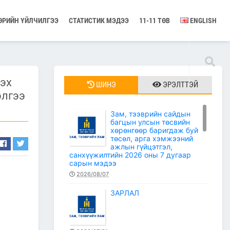
ӨРИЙН ҮЙЛЧИЛГЭЭ
СТАТИСТИК МЭДЭЭ
11-11 ТӨВ
ENGLISH
лэх
ШИНЭ
ЭРЭЛТТЭЙ
элгээ
Зам, тээврийн сайдын
багцын улсын төсвийн
хөрөнгөөр баригдаж буй
төсөл, арга хэмжээний
ажлын гүйцэтгэл,
санхүүжилтийн 2026 оны 7 дугаар
сарын мэдээ
2026/08/07
ЗАРЛАЛ