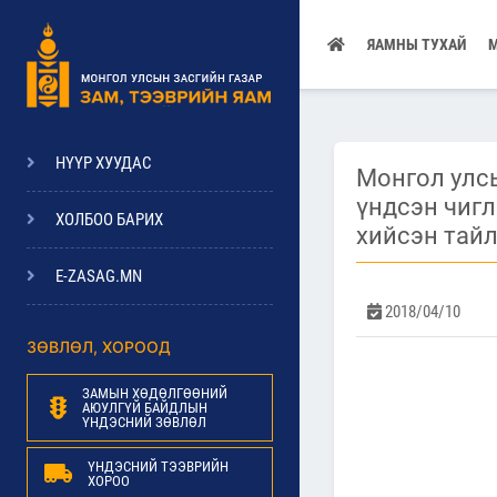
ЯАМНЫ ТУХАЙ
НҮҮР ХУУДАС
Монгол улсы
үндсэн чиг
ХОЛБОО БАРИХ
хийсэн тай
E-ZASAG.MN
2018/04/10
ЗӨВЛӨЛ, ХОРООД
ЗАМЫН ХӨДӨЛГӨӨНИЙ
АЮУЛГҮЙ БАЙДЛЫН
ҮНДЭСНИЙ ЗӨВЛӨЛ
ҮНДЭСНИЙ ТЭЭВРИЙН
ХОРОО