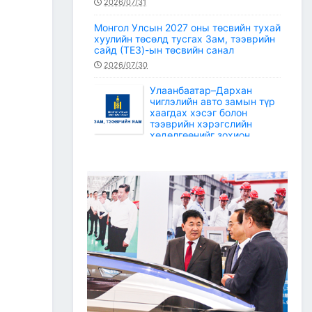
2026/07/31
Монгол Улсын 2027 оны төсвийн тухай
хуулийн төсөлд тусгах Зам, тээврийн
сайд (ТЕЗ)-ын төсвийн санал
2026/07/30
Улаанбаатар–Дархан
чиглэлийн авто замын түр
хаагдах хэсэг болон
тээврийн хэрэгслийн
хөдөлгөөнийг зохион
байгуулах түр замын маршрут
2026/07/30
Зам, тээврийн салбарын статистикийн
мэдээ /2026 оны 6 дугаар сар/
2026/07/20
Зам, тээврийн сайдын багцын улсын
төсвийн хөрөнгөөр баригдаж буй
төсөл, арга хэмжээний ажлын
гүйцэтгэл, санхүүжилтийн 2026 оны 6
дугаар сарын мэдээ
2026/07/09