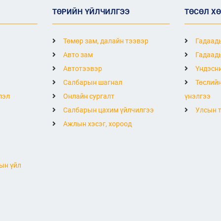
ТӨРИЙН ҮЙЛЧИЛГЭЭ
ТӨСӨЛ Х
Төмөр зам, далайн тээвэр
Гадаады
Авто зам
Гадаады
Автотээвэр
Үндэсни
Салбарын шагнал
Төслийн
лэл
Онлайн сургалт
үнэлгээ
Салбарын цахим үйлчилгээ
Улсын т
Ажлын хэсэг, хороод
ын үйл