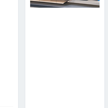
ЗАМ, ТЭЭВРИЙН САЛБАР
2026 ОНЫ ЭХНИЙ ХАГАС
ЖИЛИЙН АЖЛАА ДҮГНЭЖ,
БҮТЭЭН БАЙГУУЛАЛТЫН
ТОМ ТӨСЛҮҮДИЙГ
ХУГАЦААНД НЬ АШИГЛАЛТАД
ОРУУЛАХЫГ ҮҮРЭГ БОЛГОЛОО
2026/07/08
2
ЗАМ, ТЭЭВРИЙН ЯАМНЫ
АЖИЛТАН, АЛБА
ХААГЧДЫГ ТӨРИЙН ОДОН
МЕДАЛИАР ШАГНАЛАА
2026/07/08
ТӨРИЙН ОДОН
МЕДАЛИАР ШАГНАЛАА
2026/07/08
1
“Монгол Улсын тээврийн
холболт болон логистикийг
сайжруулах төсөл”-ийн
хүрээнд хэрэгжүүлж буй