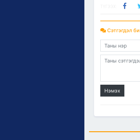
ТҮГЭЭХ:
Сэтгэгдэл би
Нэмэх