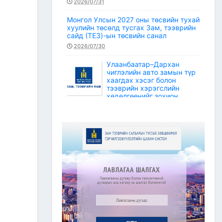
2026/07/31
Монгол Улсын 2027 оны төсвийн тухай
хуулийн төсөлд тусгах Зам, тээврийн
сайд (ТЕЗ)-ын төсвийн санал
2026/07/30
Улаанбаатар–Дархан
чиглэлийн авто замын түр
хаагдах хэсэг болон
тээврийн хэрэгслийн
хөдөлгөөнийг зохион
байгуулах түр замын маршрут
2026/07/30
Зам, тээврийн салбарын статистикийн
мэдээ /2026 оны 6 дугаар сар/
2026/07/20
Зам, тээврийн сайдын багцын улсын
төсвийн хөрөнгөөр баригдаж буй
төсөл, арга хэмжээний ажлын
гүйцэтгэл, санхүүжилтийн 2026 оны 6
дугаар сарын мэдээ
2026/07/09