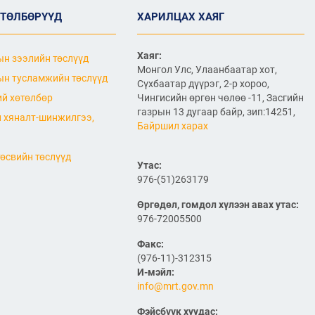
2026/07/06
ӨТӨЛБӨРҮҮД
ХАРИЛЦАХ ХАЯГ
"МИАТ" ТӨХК-ийн 70
жилийн ойд зориулсан
шуудангийн марк
Хаяг:
н зээлийн төслүүд
хэвлэгдлээ
Монгол Улс, Улаанбаатар хот,
н тусламжийн төслүүд
2026/07/06
Сүхбаатар дүүрэг, 2-р хороо,
й хөтөлбөр
Чингисийн өргөн чөлөө -11, Засгийн
Монгол Улсын агаарын
газрын 13 дугаар байр, зип:14251,
 хяналт-шинжилгээ,
тээврийн салбарын
Байршил харах
хөгжлийн ирээдүйн чиг
хандлагыг хамтдаа
тодорхойлж байна
өсвийн төслүүд
Утас:
2026/07/06
976-(51)263179
Нефть импортлогч
компаниудын төлөөллийг
Өргөдөл, гомдол хүлээн авах утас:
хүлээн авч уулзлаа
976-72005500
Факс:
2026/06/29
1
(976-11)-312315
ЗАМ, ТЭЭВРИЙН САЙД
И-мэйл:
Б.ДЭЛГЭРСАЙХАН ЯПОН
info@mrt.gov.mn
УЛСЫН ЭЛЧИН САЙДТАЙ
НИСЭХ БУУДЛЫН
Фэйсбүүк хуудас: