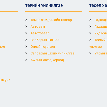
ТӨРИЙН ҮЙЛЧИЛГЭЭ
ТӨСӨЛ Х
Төмөр зам, далайн тээвэр
Гадаады
Авто зам
Гадаады
Автотээвэр
Үндэсни
Салбарын шагнал
Төслийн
лэл
Онлайн сургалт
үнэлгээ
Салбарын цахим үйлчилгээ
Улсын т
Ажлын хэсэг, хороод
ын үйл