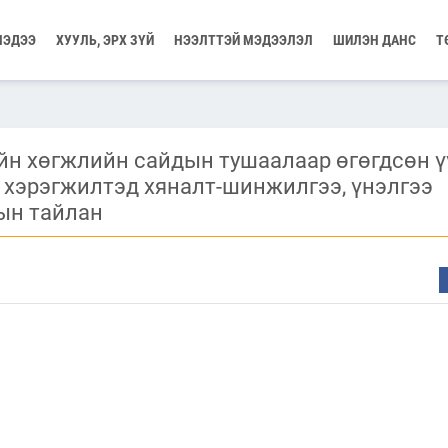
МЭДЭЭ
ХУУЛЬ, ЭРХ ЗҮЙ
НЭЭЛТТЭЙ МЭДЭЭЛЭЛ
ШИЛЭН ДАНС
Т
йн хөгжлийн сайдын тушаалаар өгөгдсөн ү
 хэрэгжилтэд хяналт-шинжилгээ, үнэлгээ
ын тайлан