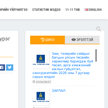
ӨРИЙН ҮЙЛЧИЛГЭЭ
СТАТИСТИК МЭДЭЭ
11-11 ТӨВ
ENGLISH
үрэг
ШИНЭ
ЭРЭЛТТЭЙ
Зам, тээврийн сайдын
багцын улсын төсвийн
хөрөнгөөр баригдаж буй
төсөл, арга хэмжээний
ажлын гүйцэтгэл,
санхүүжилтийн 2026 оны 7 дугаар
сарын мэдээ
2026/08/07
ЗАРЛАЛ