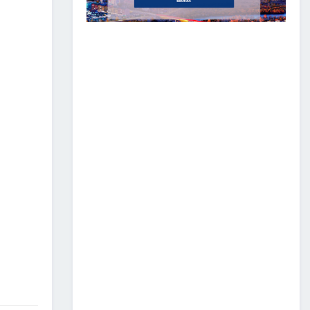
ЗАМ, ТЭЭВРИЙН САЛБАР
2026 ОНЫ ЭХНИЙ ХАГАС
ЖИЛИЙН АЖЛАА ДҮГНЭЖ,
БҮТЭЭН БАЙГУУЛАЛТЫН
ТОМ ТӨСЛҮҮДИЙГ
ХУГАЦААНД НЬ АШИГЛАЛТАД
ОРУУЛАХЫГ ҮҮРЭГ БОЛГОЛОО
2026/07/08
2
ЗАМ, ТЭЭВРИЙН ЯАМНЫ
АЖИЛТАН, АЛБА
ХААГЧДЫГ ТӨРИЙН ОДОН
МЕДАЛИАР ШАГНАЛАА
2026/07/08
ТӨРИЙН ОДОН
МЕДАЛИАР ШАГНАЛАА
2026/07/08
1
“Монгол Улсын тээврийн
холболт болон логистикийг
сайжруулах төсөл”-ийн
хүрээнд хэрэгжүүлж буй