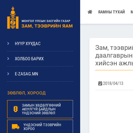
ЯАМНЫ ТУХАЙ
НҮҮР ХУУДАС
Зам, тээври
даалгаврын
ХОЛБОО БАРИХ
хийсэн ажл
E-ZASAG.MN
2018/04/13
ЗӨВЛӨЛ, ХОРООД
ЗАМЫН ХӨДӨЛГӨӨНИЙ
АЮУЛГҮЙ БАЙДЛЫН
ҮНДЭСНИЙ ЗӨВЛӨЛ
ҮНДЭСНИЙ ТЭЭВРИЙН
ХОРОО