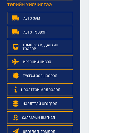
ТӨРИЙН ҮЙЛЧИЛГЭЭ
АВТО ЗАМ
АВТО ТЭЭВЭР
ТӨМӨР ЗАМ, ДАЛАЙН
ТЭЭВЭР
ИРГЭНИЙ НИСЭХ
ТУСГАЙ ЗӨВШӨӨРӨЛ
НЭЭЛТТЭЙ МЭДЭЭЛЭЛ
НЭЭЛТТЭЙ ӨГӨГДӨЛ
САЛБАРЫН ШАГНАЛ
ӨРГӨДӨЛ, ГОМДОЛ