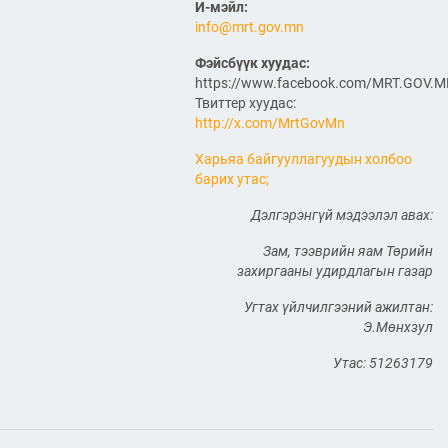
ӨРГӨТГӨЛИЙН ТӨСЛИЙН
И-мэйл:
ТАЛААР САНАЛ СОЛИЛЦЛОО
info@mrt.gov.mn
2026/06/29
Фэйсбүүк хуудас:
Канад Улстай Агаарын
https://www.facebook.com/MRT.GOV.
харилцааны хэлэлцээрийг
Твиттер хуудас:
байгуулна
http://x.com/MrtGovMn
2026/06/29
Харьяа байгууллагуудын холбоо
барих утас;
ТӨРИЙН ЖИНХЭНЭ АЛБАН
ХААГЧИЙГ ШИЛЖҮҮЛЭН
Дэлгэрэнгүй мэдээлэл авах:
БОЛОН СЭЛГЭН
АЖИЛЛУУЛАХ ТУХАЙ ЗАР
Зам, тээврийн яам Төрийн
2026/06/29
захиргааны удирдлагын газар
САЙД Б.ДЭЛГЭРСАЙХАН
Угтах үйлчилгээний ажилтан:
АВТОЗАМЫН АЮУЛГҮЙ
Э.Мөнхзул
БАЙДАЛ, ТҮЛШНИЙ НӨӨЦ
БҮРДҮҮЛЭЛТ, БҮТЭЭН
БАЙГУУЛАЛТЫН АЖЛЫГ
Утас: 51263179
ТАСАЛДУУЛАХГҮЙ БАЙХ ҮҮРЭГ ӨГӨВ
2026/06/29
“Монгол Улсын тээврийн