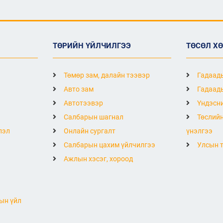
ТӨРИЙН ҮЙЛЧИЛГЭЭ
ТӨСӨЛ Х
Төмөр зам, далайн тээвэр
Гадаады
Авто зам
Гадаады
Автотээвэр
Үндэсни
Салбарын шагнал
Төслийн
лэл
Онлайн сургалт
үнэлгээ
Салбарын цахим үйлчилгээ
Улсын т
Ажлын хэсэг, хороод
ын үйл