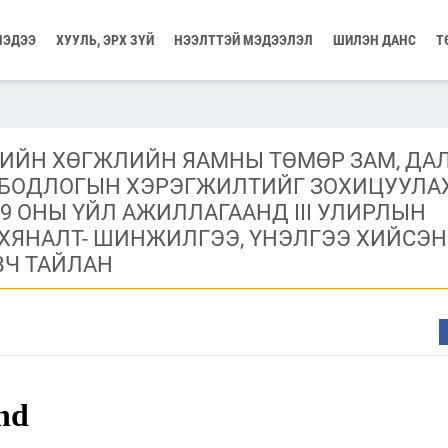
МЭДЭЭ
ХУУЛЬ, ЭРХ ЗҮЙ
НЭЭЛТТЭЙ МЭДЭЭЛЭЛ
ШИЛЭН ДАНС
Т
РИЙН ХӨГЖЛИЙН ЯАМНЫ ТӨМӨР ЗАМ, ДА
 БОДЛОГЫН ХЭРЭГЖИЛТИЙГ ЗОХИЦУУЛА
19 ОНЫ ҮЙЛ АЖИЛЛАГААНД III УЛИРЛЫН
ХЯНАЛТ- ШИНЖИЛГЭЭ, ҮНЭЛГЭЭ ХИЙСЭН
ВЧ ТАЙЛАН