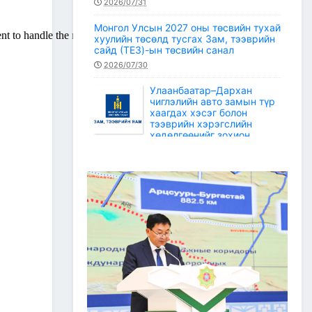
2026/07/31
Монгол Улсын 2027 оны төсвийн тухай
хуулийн төсөлд тусгах Зам, тээврийн
сайд (ТЕЗ)-ын төсвийн санал
2026/07/30
Улаанбаатар–Дархан
чиглэлийн авто замын түр
хаагдах хэсэг болон
тээврийн хэрэгслийн
хөдөлгөөнийг зохион
байгуулах түр замын маршрут
2026/07/30
Зам, тээврийн салбарын статистикийн
мэдээ /2026 оны 6 дугаар сар/
2026/07/20
Зам, тээврийн сайдын багцын улсын
төсвийн хөрөнгөөр баригдаж буй
төсөл, арга хэмжээний ажлын
гүйцэтгэл, санхүүжилтийн 2026 оны 6
дугаар сарын мэдээ
2026/07/09