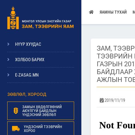
ЯАМНЫ ТУХАЙ
НҮҮР ХУУДАС
ЗАМ, ТЭЭВ
ТЭЭВРИЙН
ХОЛБОО БАРИХ
ГАЗРЫН 20
БАЙДЛААР 
E-ZASAG.MN
АЖЛЫН ТО
ЗӨВЛӨЛ, ХОРООД
2019/11/19
ЗАМЫН ХӨДӨЛГӨӨНИЙ
АЮУЛГҮЙ БАЙДЛЫН
ҮНДЭСНИЙ ЗӨВЛӨЛ
ҮНДЭСНИЙ ТЭЭВРИЙН
ХОРОО