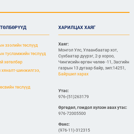
2026/07/06
"МИАТ" ТӨХК-ийн 70
жилийн ойд зориулсан
шуудангийн марк
хэвлэгдлээ
ӨТӨЛБӨРҮҮД
ХАРИЛЦАХ ХАЯГ
2026/07/06
Хаяг:
н зээлийн төслүүд
Монгол Улсын агаарын
Монгол Улс, Улаанбаатар хот,
тээврийн салбарын
н тусламжийн төслүүд
хөгжлийн ирээдүйн чиг
Сүхбаатар дүүрэг, 2-р хороо,
хандлагыг хамтдаа
й хөтөлбөр
Чингисийн өргөн чөлөө -11, Засгийн
тодорхойлж байна
газрын 13 дугаар байр, зип:14251,
 хяналт-шинжилгээ,
2026/07/06
Байршил харах
Нефть импортлогч
компаниудын төлөөллийг
өсвийн төслүүд
Утас:
хүлээн авч уулзлаа
976-(51)263179
2026/06/29
1
Өргөдөл, гомдол хүлээн авах утас:
976-72005500
ЗАМ, ТЭЭВРИЙН САЙД
Б.ДЭЛГЭРСАЙХАН ЯПОН
Факс:
УЛСЫН ЭЛЧИН САЙДТАЙ
НИСЭХ БУУДЛЫН
(976-11)-312315