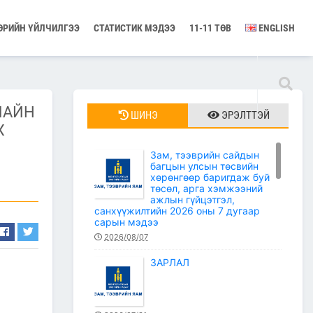
ӨРИЙН ҮЙЛЧИЛГЭЭ
СТАТИСТИК МЭДЭЭ
11-11 ТӨВ
ENGLISH
ЛАЙН
ШИНЭ
ЭРЭЛТТЭЙ
Х
Зам, тээврийн сайдын
багцын улсын төсвийн
хөрөнгөөр баригдаж буй
төсөл, арга хэмжээний
ажлын гүйцэтгэл,
санхүүжилтийн 2026 оны 7 дугаар
сарын мэдээ
2026/08/07
ЗАРЛАЛ