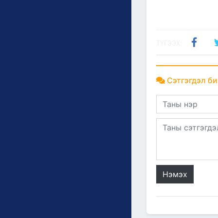
ТҮГЭЭХ:
Сэтгэгдэл би
Нэмэх