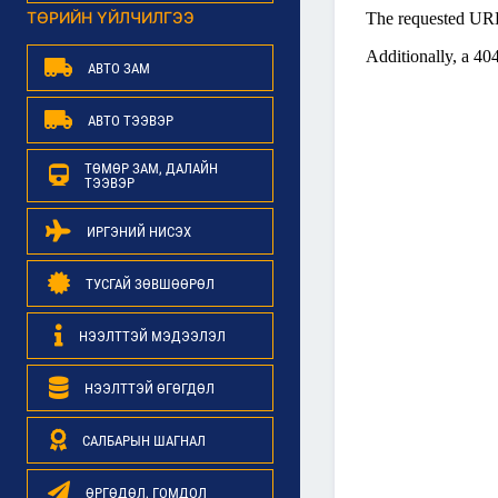
ТӨРИЙН ҮЙЛЧИЛГЭЭ
АВТО ЗАМ
АВТО ТЭЭВЭР
ТӨМӨР ЗАМ, ДАЛАЙН
ТЭЭВЭР
ИРГЭНИЙ НИСЭХ
ТУСГАЙ ЗӨВШӨӨРӨЛ
НЭЭЛТТЭЙ МЭДЭЭЛЭЛ
НЭЭЛТТЭЙ ӨГӨГДӨЛ
САЛБАРЫН ШАГНАЛ
ӨРГӨДӨЛ, ГОМДОЛ