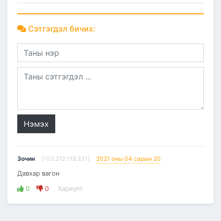
Сэтгэгдэл бичих:
Нэмэх
Зочин
[103.212.118.231]
2021 оны 04 сарын 20
Давхар вагон
0
0
Хариулт