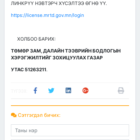
ЛИНКРҮҮ НЭВТЭРЧ ХҮСЭЛТЭЭ ӨГНӨ ҮҮ.
https://license.mrtd.gov.mn/login
ХОЛБОО БАРИХ:
ТӨМӨР ЗАМ, ДАЛАЙН ТЭЭВРИЙН БОДЛОГЫН
ХЭРЭГЖИЛТИЙГ ЗОХИЦУУЛАХ ГАЗАР
УТАС
51263211
.
ТҮГЭЭХ:
Сэтгэгдэл бичих: