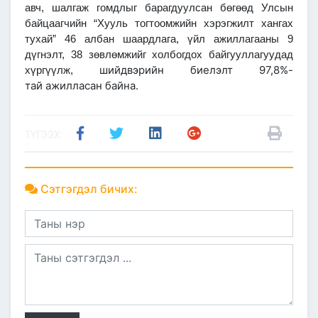
авч, шалгаж гомдлыг барагдуулсан бөгөөд Улсын
байцаагчийн “Хууль тогтоомжийн хэрэгжилт хангах
тухай” 46 албан шаардлага, үйл ажиллагааны 9
дүгнэлт, 38 зөвлөмжийг холбогдох байгууллагуудад
шийдвэрийн биелэлт 97,8%-
хүргүүлж,
тай ажилласан байна.
ТҮГЭЭХ:
Сэтгэгдэл бичих: