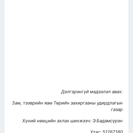
Дэлгэрэнгүй мэдээлэл авах:
Зам, тээврийн яам Төрийн захиргааны удирдлагын
газар
Хүний нөөцийн ахлах шинжээч: Э.Бадамсүрэн
Утас: 51267180