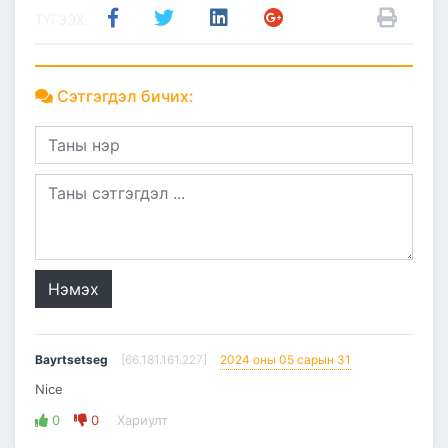
ТҮГЭЭХ:
Сэтгэгдэл бичих:
Нэмэх
Bayrtsetseg
[66.181.161.227]
2024 оны 05 сарын 31
Nice
0
0
Хариулт