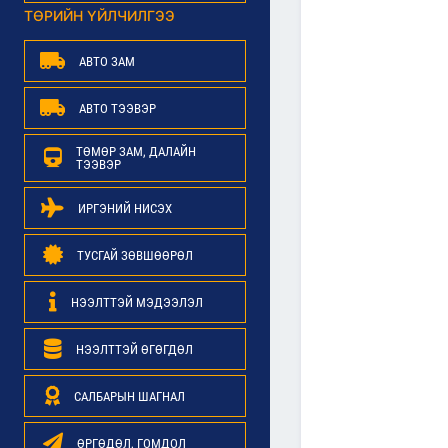
ТӨРИЙН ҮЙЛЧИЛГЭЭ
АВТО ЗАМ
АВТО ТЭЭВЭР
ТӨМӨР ЗАМ, ДАЛАЙН
ТЭЭВЭР
ИРГЭНИЙ НИСЭХ
ТУСГАЙ ЗӨВШӨӨРӨЛ
НЭЭЛТТЭЙ МЭДЭЭЛЭЛ
НЭЭЛТТЭЙ ӨГӨГДӨЛ
САЛБАРЫН ШАГНАЛ
ӨРГӨДӨЛ, ГОМДОЛ