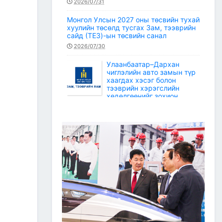
2026/07/31
Монгол Улсын 2027 оны төсвийн тухай
хуулийн төсөлд тусгах Зам, тээврийн
сайд (ТЕЗ)-ын төсвийн санал
2026/07/30
Улаанбаатар–Дархан
чиглэлийн авто замын түр
хаагдах хэсэг болон
тээврийн хэрэгслийн
хөдөлгөөнийг зохион
байгуулах түр замын маршрут
2026/07/30
Зам, тээврийн салбарын статистикийн
мэдээ /2026 оны 6 дугаар сар/
2026/07/20
Зам, тээврийн сайдын багцын улсын
төсвийн хөрөнгөөр баригдаж буй
төсөл, арга хэмжээний ажлын
гүйцэтгэл, санхүүжилтийн 2026 оны 6
дугаар сарын мэдээ
2026/07/09