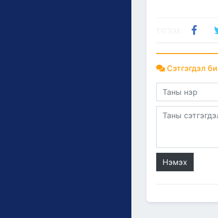
ТҮГЭЭХ:
Сэтгэгдэл би
Нэмэх