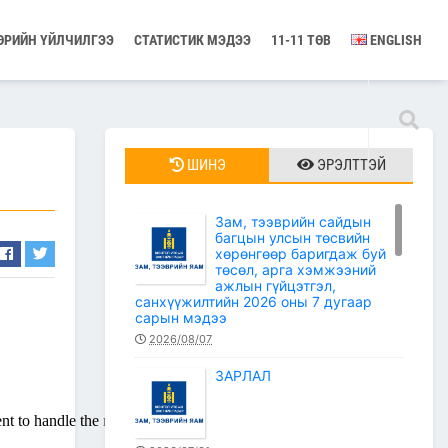
ӨРИЙН ҮЙЛЧИЛГЭЭ
СТАТИСТИК МЭДЭЭ
11-11 ТӨВ
ENGLISH
ШИНЭ
ЭРЭЛТТЭЙ
Зам, тээврийн сайдын
багцын улсын төсвийн
хөрөнгөөр баригдаж буй
төсөл, арга хэмжээний
ажлын гүйцэтгэл,
санхүүжилтийн 2026 оны 7 дугаар
сарын мэдээ
2026/08/07
ЗАРЛАЛ