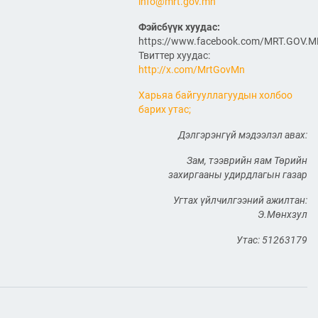
ӨРГӨТГӨЛИЙН ТӨСЛИЙН
info@mrt.gov.mn
ТАЛААР САНАЛ СОЛИЛЦЛОО
Фэйсбүүк хуудас:
2026/06/29
https://www.facebook.com/MRT.GOV.
Канад Улстай Агаарын
Твиттер хуудас:
харилцааны хэлэлцээрийг
http://x.com/MrtGovMn
байгуулна
Харьяа байгууллагуудын холбоо
2026/06/29
барих утас;
ТӨРИЙН ЖИНХЭНЭ АЛБАН
Дэлгэрэнгүй мэдээлэл авах:
ХААГЧИЙГ ШИЛЖҮҮЛЭН
БОЛОН СЭЛГЭН
Зам, тээврийн яам Төрийн
АЖИЛЛУУЛАХ ТУХАЙ ЗАР
захиргааны удирдлагын газар
2026/06/29
Угтах үйлчилгээний ажилтан:
САЙД Б.ДЭЛГЭРСАЙХАН
Э.Мөнхзул
АВТОЗАМЫН АЮУЛГҮЙ
БАЙДАЛ, ТҮЛШНИЙ НӨӨЦ
Утас: 51263179
БҮРДҮҮЛЭЛТ, БҮТЭЭН
БАЙГУУЛАЛТЫН АЖЛЫГ
ТАСАЛДУУЛАХГҮЙ БАЙХ ҮҮРЭГ ӨГӨВ
2026/06/29
“Монгол Улсын тээврийн