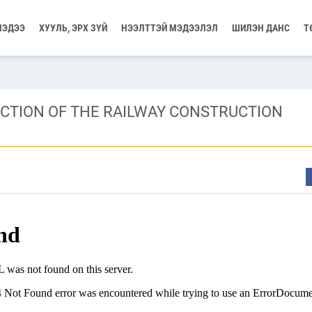
МЭДЭЭ
ХУУЛЬ, ЭРХ ЗҮЙ
НЭЭЛТТЭЙ МЭДЭЭЛЭЛ
ШИЛЭН ДАНС
Т
UCTION OF THE RAILWAY CONSTRUCTION