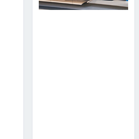
ЗАМ, ТЭЭВРИЙН САЛБАР
2026 ОНЫ ЭХНИЙ ХАГАС
ЖИЛИЙН АЖЛАА ДҮГНЭЖ,
БҮТЭЭН БАЙГУУЛАЛТЫН
ТОМ ТӨСЛҮҮДИЙГ
ХУГАЦААНД НЬ АШИГЛАЛТАД
ОРУУЛАХЫГ ҮҮРЭГ БОЛГОЛОО
2026/07/08
2
ЗАМ, ТЭЭВРИЙН ЯАМНЫ
АЖИЛТАН, АЛБА
ХААГЧДЫГ ТӨРИЙН ОДОН
МЕДАЛИАР ШАГНАЛАА
2026/07/08
ТӨРИЙН ОДОН
МЕДАЛИАР ШАГНАЛАА
2026/07/08
1
“Монгол Улсын тээврийн
холболт болон логистикийг
сайжруулах төсөл”-ийн
хүрээнд хэрэгжүүлж буй