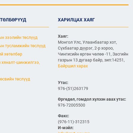
2026/07/06
"МИАТ" ТӨХК-ийн 70
жилийн ойд зориулсан
ӨТӨЛБӨРҮҮД
ХАРИЛЦАХ ХАЯГ
шуудангийн марк
хэвлэгдлээ
2026/07/06
Хаяг:
н зээлийн төслүүд
Монгол Улс, Улаанбаатар хот,
Монгол Улсын агаарын
н тусламжийн төслүүд
Сүхбаатар дүүрэг, 2-р хороо,
тээврийн салбарын
й хөтөлбөр
Чингисийн өргөн чөлөө -11, Засгийн
хөгжлийн ирээдүйн чиг
хандлагыг хамтдаа
газрын 13 дугаар байр, зип:14251,
 хяналт-шинжилгээ,
тодорхойлж байна
Байршил харах
2026/07/06
өсвийн төслүүд
Нефть импортлогч
Утас:
компаниудын төлөөллийг
976-(51)263179
хүлээн авч уулзлаа
Өргөдөл, гомдол хүлээн авах утас:
2026/06/29
1
976-72005500
ЗАМ, ТЭЭВРИЙН САЙД
Факс:
Б.ДЭЛГЭРСАЙХАН ЯПОН
(976-11)-312315
УЛСЫН ЭЛЧИН САЙДТАЙ
И-мэйл:
НИСЭХ БУУДЛЫН