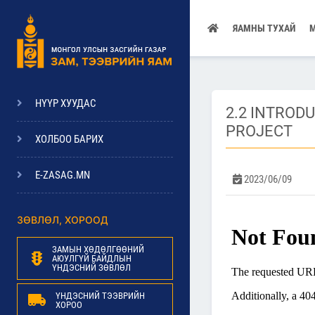
ЯАМНЫ ТУХАЙ
НҮҮР ХУУДАС
2.2 INTROD
PROJECT
ХОЛБОО БАРИХ
E-ZASAG.MN
2023/06/09
ЗӨВЛӨЛ, ХОРООД
ЗАМЫН ХӨДӨЛГӨӨНИЙ
АЮУЛГҮЙ БАЙДЛЫН
ҮНДЭСНИЙ ЗӨВЛӨЛ
ҮНДЭСНИЙ ТЭЭВРИЙН
ХОРОО