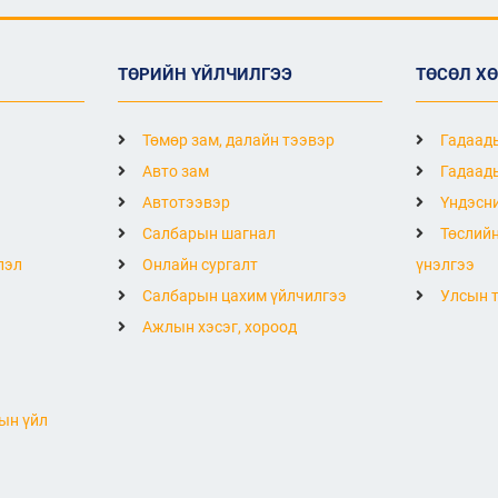
ТӨРИЙН ҮЙЛЧИЛГЭЭ
ТӨСӨЛ Х
Төмөр зам, далайн тээвэр
Гадаады
Авто зам
Гадаады
Автотээвэр
Үндэсни
Салбарын шагнал
Төслийн
лэл
Онлайн сургалт
үнэлгээ
Салбарын цахим үйлчилгээ
Улсын т
Ажлын хэсэг, хороод
ын үйл