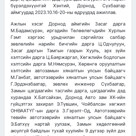
бүрэлдэхүүнтэй Хэнтий, Дорнод, Сүхбаатар
аймгуудад 2023.10.16-20-ны өдрүүдэд ажиллав.
Ажлын хэсэг Дорнод аймгийн Засаг дарга
М.Бадамсүрэн, иргэдийн Төлөөлөгчдийн Хурлын
Гэмт хэргээс урьдчилан сэргийлэх салбар
зөвлөлийн нарийн бичгийн дарга Ц.Одчулуун,
Засаг даргын Тамгын газрын Хууль, эрх зүйн
хэлтсийн дарга Ц.Баяржаргал, Хөгжлийн бодлогын
хэлтсийн дарга М.Нямсүрэн, Хөрөнгө оруулалтын
хэлтсийн автозамын хяналтын улсын байцаагч
М.Ганбат, автотээврийн хяналтын улсын байцаагч
Г.Эрдэнэбаатар, зөвлөх инженер Сүхбаатар,
Замын цагдаагийн тасгийн дарга, цагдаагийн дэд
хурандаа Х.Батсайхан, Дорнод Авто зам ХК-ийн
гүйцэтгэх захирал Э.Түвшин, Чойбалсан хөгжил
ОНӨААТҮГ-ын дарга З.Гэрэлт-Од, Автотээврийн
төвийн автотээврийн хяналтын улсын байцаагч
Э.Батхүү нартай уулзаж, Замын хөдөлгөөний
аюулгүй байдлын тухай хуулийн 9 дүгээр зүйл дэх