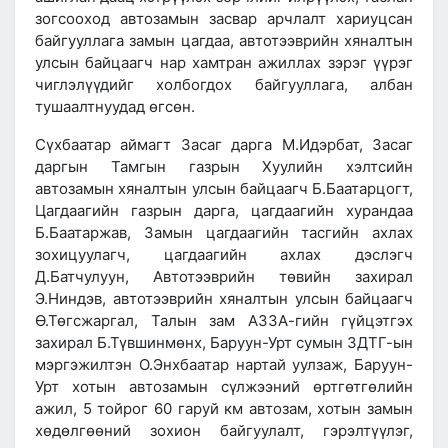
зогсооход автозамын засвар арчлалт хариуцсан
байгууллага замын цагдаа, автотээврийн хяналтын
улсын байцаагч нар хамтран ажиллах зэрэг үүрэг
чиглэлүүдийг холбогдох байгууллага, албан
тушаалтнуудад өгсөн.
Сүхбаатар аймагт Засаг дарга М.Идэрбат, Засаг
даргын Тамгын газрын Хуулийн хэлтсийн
автозамын хяналтын улсын байцаагч Б.Баатарцогт,
Цагдаагийн газрын дарга, цагдаагийн хурандаа
Б.Баатаржав, Замын цагдаагийн тасгийн ахлах
зохицуулагч, цагдаагийн ахлах дэслэгч
Д.Батчулуун, Автотээврийн төвийн захирал
Э.Ниндэв, автотээврийн хяналтын улсын байцаагч
Ө.Төгсжаргал, Талын зам АЗЗА-гийн гүйцэтгэх
захирал Б.Түвшинмөнх, Баруун-Урт сумын ЗДТГ-ын
мэргэжилтэн О.Энхбаатар нартай уулзаж, Баруун-
Урт хотын автозамын сүлжээний өртгөтгөлийн
ажил, 5 тойрог 60 гаруй км автозам, хотын замын
хөдөлгөөний зохион байгуулалт, гэрэлтүүлэг,