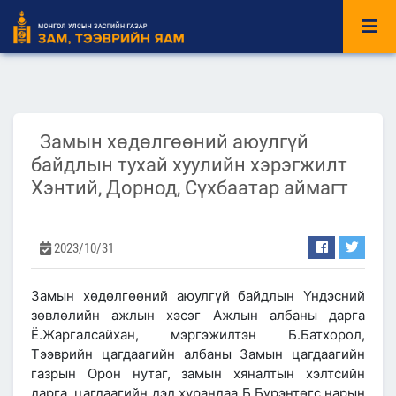
Замын хөдөлгөөний аюулгүй
байдлын тухай хуулийн хэрэгжилт
Хэнтий, Дорнод, Сүхбаатар аймагт
2023/10/31
Замын хөдөлгөөний аюулгүй байдлын Үндэсний
зөвлөлийн ажлын хэсэг Ажлын албаны дарга
Ё.Жаргалсайхан, мэргэжилтэн Б.Батхорол,
Тээврийн цагдаагийн албаны Замын цагдаагийн
газрын Орон нутаг, замын хяналтын хэлтсийн
дарга, цагдаагийн дэд хурандаа Б.Бүрэнтөгс нарын