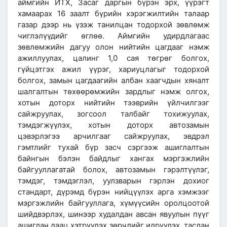
аймгийн ИТХ, Засаг даргын бүрэн эрх, үүрэгт
хамаарах 16 заалт бүрийн хэрэгжилтийн талаар
газар дээр нь үзэж танилцан тодорхой зөвлөмж
чиглэлүүдийг өглөө. Аймгийн удирдлагаас
зөвлөмжийн дагуу олон нийтийн цагдааг нэмж
ажиллуулах, цалинг 1,0 сая төгрөг болгох,
гүйцэтгэх ажил үүрэг, хариуцлагыг тодорхой
болгох, замын цагдаагийн албан хаагчдын хяналт
шалгалтын төхөөрөмжийн зардлыг нэмж олгох,
хотын доторх нийтийн тээврийн үйлчилгээг
сайжруулах, зогсоол талбайг тохижуулах,
тэмдэгжүүлэх, хотын доторх автозамын
цэвэрлэгээ арчилгааг сайжруулах, эвдрэл
гэмтлийг тухай бүр засч сэргээж ашиглалтын
байнгын бэлэн байдлыг хангах мэргэжлийн
байгууллагатай болох, автозамын гэрэлтүүлэг,
тэмдэг, тэмдэглэл, уулзварын гэрлэн дохиог
стандарт, дүрэмд бүрэн нийцүүлэх арга хэмжээг
мэргэжлийн байгууллага, хүмүүсийн оролцоотой
шийдвэрлэх, шинээр худалдан авсан явуулын пүүг
ашиглан даац хэтрүүлэх зөрчлийг илрүүлэх, таслан