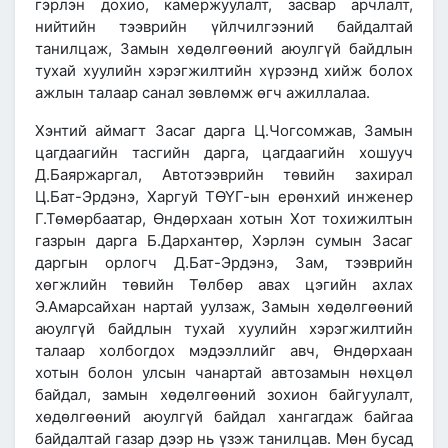
гэрлэн дохио, камержуулалт, засвар арчлалт,
нийтийн тээврийн үйлчилгээний байдалтай
танилцаж, Замын хөдөлгөөний аюулгүй байдлын
тухай хуулийн хэрэгжилтийн хүрээнд хийж болох
ажлын талаар санал зөвлөмж өгч ажиллалаа.
Хэнтий аймагт Засаг дарга Ц.Чогсомжав, Замын
цагдаагийн тасгийн дарга, цагдаагийн хошууч
Д.Баяржаргал, Автотээврийн төвийн захирал
Ц.Бат-Эрдэнэ, Харгуй ТӨҮГ-ын ерөнхий инженер
Г.Төмөрбаатар, Өндөрхаан хотын Хот тохижилтын
газрын дарга Б.Дархантөр, Хэрлэн сумын Засаг
даргын орлогч Д.Бат-Эрдэнэ, Зам, тээврийн
хөгжлийн төвийн Төлбөр авах цэгийн ахлах
Э.Амарсайхан нартай уулзаж, Замын хөдөлгөөний
аюулгүй байдлын тухай хуулийн хэрэгжилтийн
талаар холбогдох мэдээллийг авч, Өндөрхаан
хотын болон улсын чанартай автозамын нөхцөл
байдал, замын хөдөлгөөний зохион байгуулалт,
хөдөлгөөний аюулгүй байдал хангагдаж байгаа
байдалтай газар дээр нь үзэж танилцав. Мөн бусад