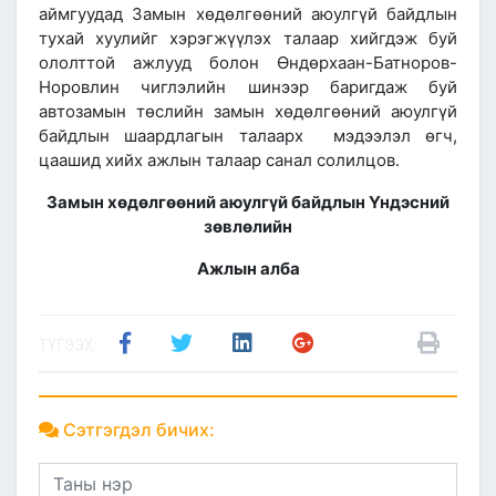
аймгуудад Замын хөдөлгөөний аюулгүй байдлын
тухай хуулийг хэрэгжүүлэх талаар хийгдэж буй
ололттой ажлууд болон Өндөрхаан-Батноров-
Норовлин чиглэлийн шинээр баригдаж буй
автозамын төслийн замын хөдөлгөөний аюулгүй
байдлын шаардлагын талаарх мэдээлэл өгч,
цаашид хийх ажлын талаар санал солилцов.
Замын хөдөлгөөний аюулгүй байдлын
Үндэсний
зөвлөлийн
Ажлын алба
ТҮГЭЭХ:
Сэтгэгдэл бичих: