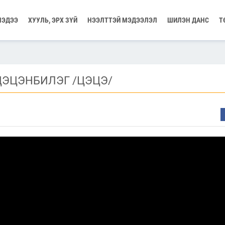
МЭДЭЭ
ХУУЛЬ, ЭРХ ЗҮЙ
НЭЭЛТТЭЙ МЭДЭЭЛЭЛ
ШИЛЭН ДАНС
Т
ЦЭЦЭНБИЛЭГ /ЦЭЦЭ/