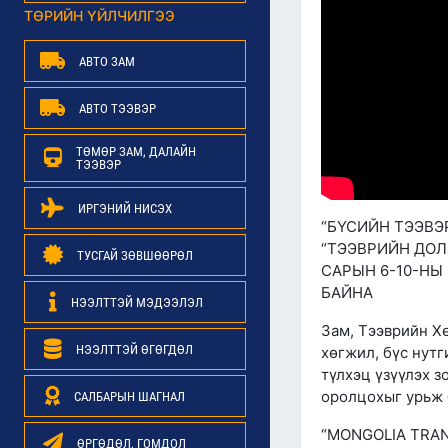
ТӨРИЙН ҮЙЛЧИЛГЭЭ
АВТО ЗАМ
АВТО ТЭЭВЭР
ТӨМӨР ЗАМ, ДАЛАЙН
ТЭЭВЭР
-->
ИРГЭНИЙ НИСЭХ
“БҮСИЙН ТЭЭВЭ
“ТЭЭВРИЙН ДОЛ
ТУСГАЙ ЗӨВШӨӨРӨЛ
САРЫН 6-10-НЫ
БАЙНА
НЭЭЛТТЭЙ МЭДЭЭЛЭЛ
Зам, Тээврийн Х
НЭЭЛТТЭЙ ӨГӨГДӨЛ
хөгжил, бүс нутг
түлхэц үзүүлэх 
оролцохыг урьж 
САЛБАРЫН ШАГНАЛ
“MONGOLIA TRAN
ӨРГӨДӨЛ, ГОМДОЛ