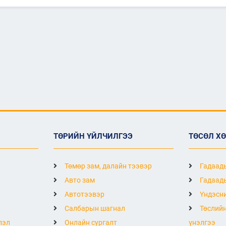
ТӨРИЙН ҮЙЛЧИЛГЭЭ
ТӨСӨЛ Х
Төмөр зам, далайн тээвэр
Гадаады
Авто зам
Гадаады
Автотээвэр
Үндэсни
Салбарын шагнал
Төслийн
лэл
Онлайн сургалт
үнэлгээ