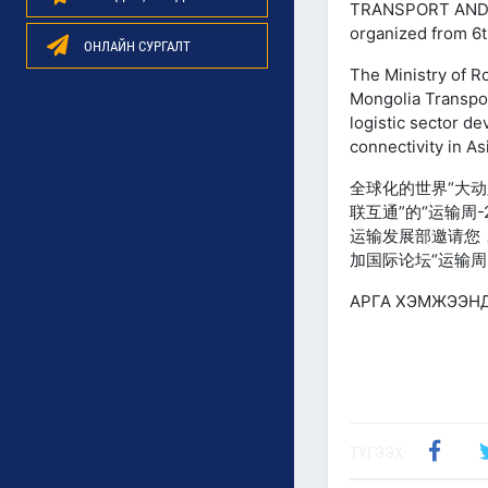
TRANSPORT AND LO
organized from 6t
ОНЛАЙН СУРГАЛТ
The Ministry of R
Mongolia Transpo
logistic sector d
connectivity in As
全球化的世界“大动
联互通”的“运输周-
运输发展部邀请您
加国际论坛“运输周-
АРГА ХЭМЖЭЭНД 
ТҮГЭЭХ: