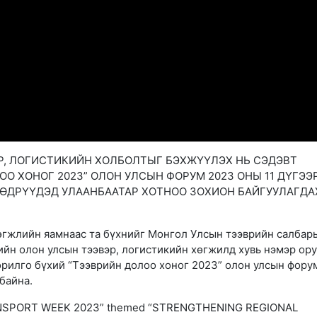
Р, ЛОГИСТИКИЙН ХОЛБОЛТЫГ БЭХЖҮҮЛЭХ НЬ СЭДЭВТ
ОО ХОНОГ 2023” ОЛОН УЛСЫН ФОРУМ 2023 ОНЫ 11 ДҮГЭЭ
 ӨДРҮҮДЭД УЛААНБААТАР ХОТНОО ЗОХИОН БАЙГУУЛАГДА
өгжлийн яамнаас та бүхнийг Монгол Улсын тээврийн салбар
ийн олон улсын тээвэр, логистикийн хөгжилд хувь нэмэр ор
зорилго бүхий “Тээврийн долоо хоног 2023” олон улсын фору
байна.
SPORT WEEK 2023” themed “STRENGTHENING REGIONAL