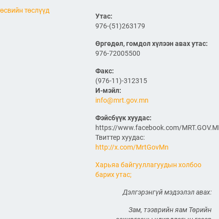
2026/07/06
өсвийн төслүүд
Утас:
"МИАТ" ТӨХК-ийн 70
976-(51)263179
жилийн ойд зориулсан
шуудангийн марк
хэвлэгдлээ
Өргөдөл, гомдол хүлээн авах утас:
976-72005500
2026/07/06
Факс:
Монгол Улсын агаарын
(976-11)-312315
тээврийн салбарын
хөгжлийн ирээдүйн чиг
И-мэйл:
хандлагыг хамтдаа
info@mrt.gov.mn
тодорхойлж байна
2026/07/06
Фэйсбүүк хуудас:
https://www.facebook.com/MRT.GOV.
Нефть импортлогч
Твиттер хуудас:
компаниудын төлөөллийг
http://x.com/MrtGovMn
хүлээн авч уулзлаа
Харьяа байгууллагуудын холбоо
2026/06/29
1
барих утас;
ЗАМ, ТЭЭВРИЙН САЙД
Дэлгэрэнгүй мэдээлэл авах:
Б.ДЭЛГЭРСАЙХАН ЯПОН
УЛСЫН ЭЛЧИН САЙДТАЙ
Зам, тээврийн яам Төрийн
НИСЭХ БУУДЛЫН