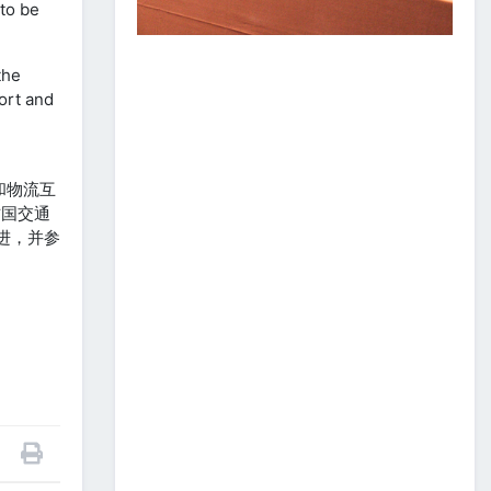
to be
ЗАМ, ТЭЭВРИЙН САЛБАР
2026 ОНЫ ЭХНИЙ ХАГАС
ЖИЛИЙН АЖЛАА ДҮГНЭЖ,
БҮТЭЭН БАЙГУУЛАЛТЫН
the
ТОМ ТӨСЛҮҮДИЙГ
ort and
ХУГАЦААНД НЬ АШИГЛАЛТАД
ОРУУЛАХЫГ ҮҮРЭГ БОЛГОЛОО
2026/07/08
2
ЗАМ, ТЭЭВРИЙН ЯАМНЫ
和物流互
АЖИЛТАН, АЛБА
古国交通
ХААГЧДЫГ ТӨРИЙН ОДОН
进，并参
МЕДАЛИАР ШАГНАЛАА
2026/07/08
ТӨРИЙН ОДОН
МЕДАЛИАР ШАГНАЛАА
2026/07/08
1
“Монгол Улсын тээврийн
холболт болон логистикийг
сайжруулах төсөл”-ийн
хүрээнд хэрэгжүүлж буй