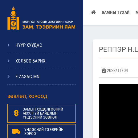
ЯАМНЫ ТУХАЙ
НҮҮР ХУУДАС
РЕППЭР Н.
ХОЛБОО БАРИХ
2023/11/04
E-ZASAG.MN
ЗӨВЛӨЛ, ХОРООД
ЗАМЫН ХӨДӨЛГӨӨНИЙ
АЮУЛГҮЙ БАЙДЛЫН
ҮНДЭСНИЙ ЗӨВЛӨЛ
ҮНДЭСНИЙ ТЭЭВРИЙН
ХОРОО