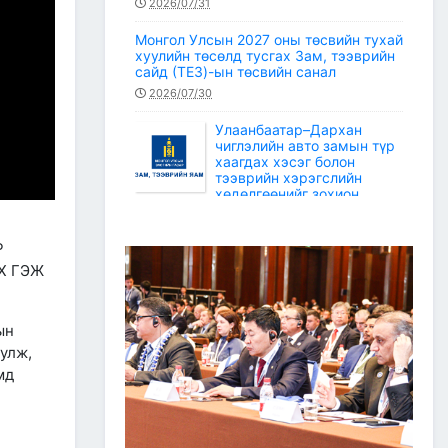
2026/07/31
Монгол Улсын 2027 оны төсвийн тухай
хуулийн төсөлд тусгах Зам, тээврийн
сайд (ТЕЗ)-ын төсвийн санал
2026/07/30
Улаанбаатар–Дархан
чиглэлийн авто замын түр
хаагдах хэсэг болон
тээврийн хэрэгслийн
хөдөлгөөнийг зохион
байгуулах түр замын маршрут
2026/07/30
Р
Зам, тээврийн салбарын статистикийн
Х ГЭЖ
мэдээ /2026 оны 6 дугаар сар/
2026/07/20
ын
Зам, тээврийн сайдын багцын улсын
уулж,
төсвийн хөрөнгөөр баригдаж буй
төсөл, арга хэмжээний ажлын
мд
гүйцэтгэл, санхүүжилтийн 2026 оны 6
дугаар сарын мэдээ
2026/07/09