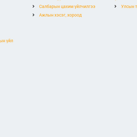
Салбарын цахим үйлчилгээ
Улсын т
Ажлын хэсэг, хороод
ын үйл