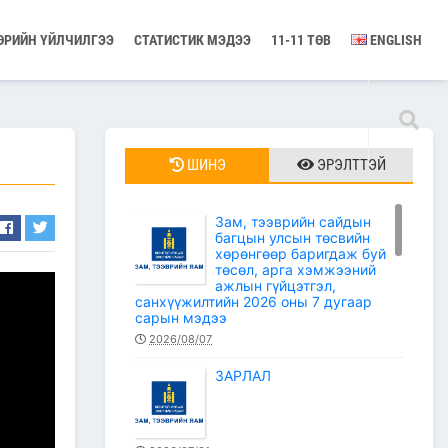
ӨРИЙН ҮЙЛЧИЛГЭЭ
СТАТИСТИК МЭДЭЭ
11-11 ТӨВ
ENGLISH
ШИНЭ
ЭРЭЛТТЭЙ
Зам, тээврийн сайдын
багцын улсын төсвийн
хөрөнгөөр баригдаж буй
төсөл, арга хэмжээний
ажлын гүйцэтгэл,
санхүүжилтийн 2026 оны 7 дугаар
сарын мэдээ
2026/08/07
ЗАРЛАЛ