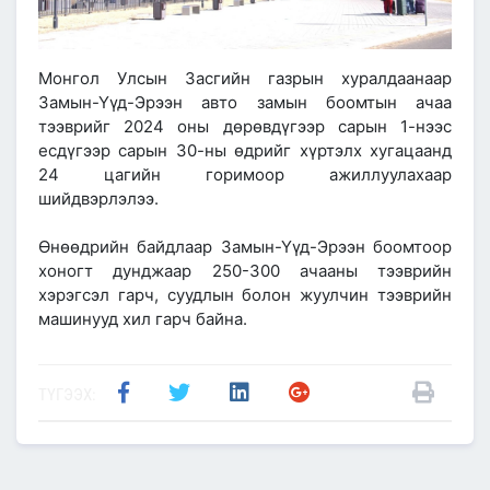
Монгол Улсын Засгийн газрын хуралдаанаар
Замын-Үүд-Эрээн авто замын боомтын ачаа
тээврийг 2024 оны дөрөвдүгээр сарын 1-нээс
есдүгээр сарын 30-ны өдрийг хүртэлх хугацаанд
24 цагийн горимоор ажиллуулахаар
шийдвэрлэлээ.
Өнөөдрийн байдлаар Замын-Үүд-Эрээн боомтоор
хоногт дунджаар 250-300 ачааны тээврийн
хэрэгсэл гарч, суудлын болон жуулчин тээврийн
машинууд хил гарч байна.
ТҮГЭЭХ: