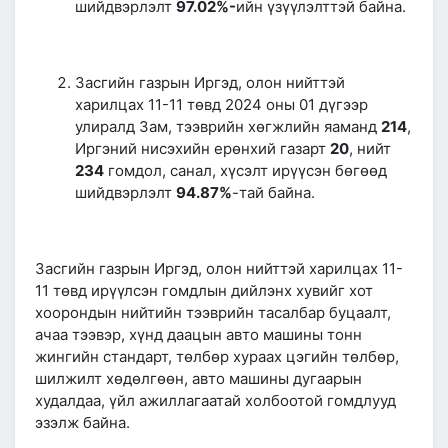
шийдвэрлэлт
97.02
%-
ийн үзүүлэлттэй байна.
Засгийн газрын Иргэд, олон нийттэй
харилцах 11-11 төвд 2024 оны 01 дүгээр
улиралд Зам, тээврийн хөгжлийн яаманд
214
,
Иргэний нисэхийн ерөнхий газарт
20
, нийт
234
гомдол, санал, хүсэлт ирүүсэн бөгөөд
шийдвэрлэлт
94.87
%
-тай байна.
Засгийн газрын Иргэд, олон нийттэй харилцах 11-
11 төвд ирүүлсэн гомдлын дийлэнх хувийг хот
хоорондын нийтийн тээврийн тасалбар буцаалт,
ачаа тээвэр, хүнд даацын авто машины тонн
жингийн стандарт, төлбөр хураах цэгийн төлбөр,
шилжилт хөдөлгөөн, авто машины дугаарын
худалдаа, үйл ажиллагаатай холбоотой гомдлууд
эзэлж байна.