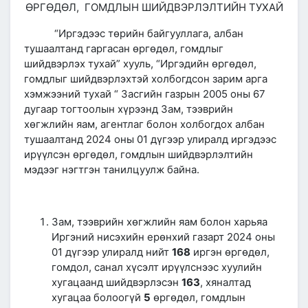
ӨРГӨДӨЛ, ГОМДЛЫН ШИЙДВЭРЛЭЛТИЙН ТУХАЙ
“Иргэдээс төрийн байгууллага, албан
тушаалтанд гаргасан өргөдөл, гомдлыг
шийдвэрлэх тухай” хууль, “Иргэдийн өргөдөл,
гомдлыг шийдвэрлэхтэй холбогдсон зарим арга
хэмжээний тухай “ Засгийн газрын 2005 оны 67
дугаар тогтоолын хүрээнд Зам, тээврийн
хөгжлийн яам, агентлаг болон холбогдох албан
тушаалтанд 2024 оны 01 дүгээр улиралд иргэдээс
ирүүлсэн өргөдөл, гомдлын шийдвэрлэлтийн
мэдээг нэгтгэн танилцуулж байна.
Зам, тээврийн хөгжлийн яам болон харьяа
Иргэний нисэхийн ерөнхий газарт 2024 оны
01 дүгээр улиралд нийт
168
иргэн өргөдөл,
гомдол, санал хүсэлт ирүүлснээс хуулийн
хугацаанд шийдвэрлэсэн
163
, хяналтад
хугацаа болоогүй
5
өргөдөл, гомдлын