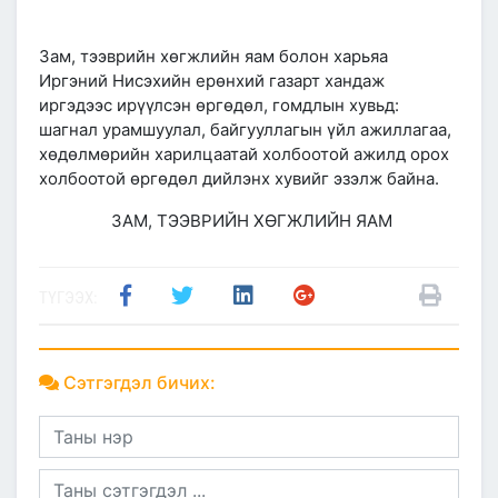
Зам, тээврийн хөгжлийн яам болон харьяа
Иргэний Нисэхийн ерөнхий газарт хандаж
иргэдээс ирүүлсэн өргөдөл, гомдлын хувьд:
шагнал урамшуулал, байгууллагын үйл ажиллагаа,
хөдөлмөрийн харилцаатай холбоотой ажилд орох
холбоотой өргөдөл дийлэнх хувийг эзэлж байна.
ЗАМ, ТЭЭВРИЙН ХӨГЖЛИЙН ЯАМ
ТҮГЭЭХ:
Сэтгэгдэл бичих: