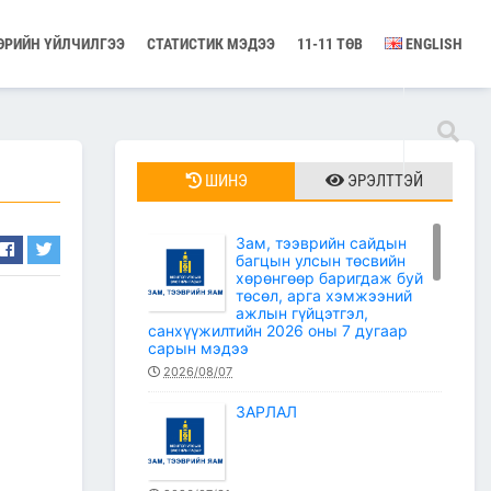
ӨРИЙН ҮЙЛЧИЛГЭЭ
СТАТИСТИК МЭДЭЭ
11-11 ТӨВ
ENGLISH
ШИНЭ
ЭРЭЛТТЭЙ
Зам, тээврийн сайдын
багцын улсын төсвийн
хөрөнгөөр баригдаж буй
төсөл, арга хэмжээний
ажлын гүйцэтгэл,
санхүүжилтийн 2026 оны 7 дугаар
сарын мэдээ
2026/08/07
ЗАРЛАЛ