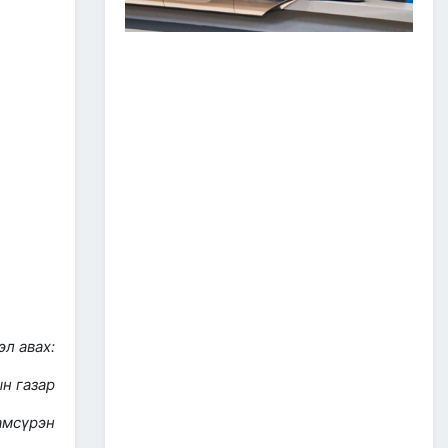
ЗАМ, ТЭЭВРИЙН САЛБАР
2026 ОНЫ ЭХНИЙ ХАГАС
ЖИЛИЙН АЖЛАА ДҮГНЭЖ,
БҮТЭЭН БАЙГУУЛАЛТЫН
ТОМ ТӨСЛҮҮДИЙГ
ХУГАЦААНД НЬ АШИГЛАЛТАД
ОРУУЛАХЫГ ҮҮРЭГ БОЛГОЛОО
2026/07/08
2
ЗАМ, ТЭЭВРИЙН ЯАМНЫ
АЖИЛТАН, АЛБА
ХААГЧДЫГ ТӨРИЙН ОДОН
МЕДАЛИАР ШАГНАЛАА
2026/07/08
ТӨРИЙН ОДОН
МЕДАЛИАР ШАГНАЛАА
л авах:
2026/07/08
1
н газар
“Монгол Улсын тээврийн
холболт болон логистикийг
амсүрэн
сайжруулах төсөл”-ийн
хүрээнд хэрэгжүүлж буй