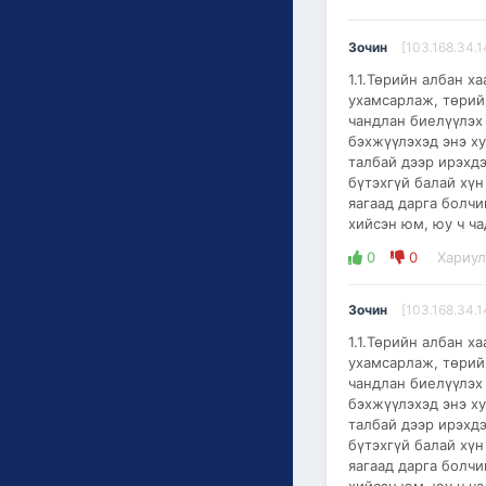
Зочин
[103.168.34.1
1.1.Төрийн албан х
ухамсарлаж, төрий
чандлан биелүүлэх
бэхжүүлэхэд энэ х
талбай дээр ирэхдэ
бүтэхгүй балай хүн
яагаад дарга болчи
хийсэн юм, юу ч ч
0
0
Хариул
Зочин
[103.168.34.1
1.1.Төрийн албан х
ухамсарлаж, төрий
чандлан биелүүлэх
бэхжүүлэхэд энэ х
талбай дээр ирэхдэ
бүтэхгүй балай хүн
яагаад дарга болчи