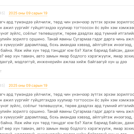
45]
2025 оны 09 сарын 19
аагч ард түмэндээ үйлчилж, төрд чин үнэнчээр зүтгэх эрхэм зорилго
н ажил үүргийг гүйцэтгэхдээ хуулиар тогтоосон ёс зүйн хэм хэмжээ
 үнэт зүйлс, соёлыг төлөвшүүлж, төрөө дээдлэх ард түмний итгэлий
уулийн зорилго оршино. Танай яамны Сугармаа гэдэг дарга чинь аж
э хүмүүсийг дарамтлаад, бохь амандаа хэвээд, айлгүйтэж инээгээд,
 байна. Яаж ийм хүн төрд тэнцдэг юм бэ? Халж бариад байсан, дахи
в? өөр хүн тавиач, авто замын ямар бодлого хэрэгжүүлж, ямар зохи
адахгүй, мэдлэггүй, инженерийн ажлаа хийж байгаагүй хүн ш дээ
т
45]
2025 оны 09 сарын 19
аагч ард түмэндээ үйлчилж, төрд чин үнэнчээр зүтгэх эрхэм зорилго
н ажил үүргийг гүйцэтгэхдээ хуулиар тогтоосон ёс зүйн хэм хэмжээ
 үнэт зүйлс, соёлыг төлөвшүүлж, төрөө дээдлэх ард түмний итгэлий
уулийн зорилго оршино. Танай яамны Сугармаа гэдэг дарга чинь аж
э хүмүүсийг дарамтлаад, бохь амандаа хэвээд, айлгүйтэж инээгээд,
 байна. Яаж ийм хүн төрд тэнцдэг юм бэ? Халж бариад байсан, дахи
в? өөр хүн тавиач, авто замын ямар бодлого хэрэгжүүлж, ямар зохи