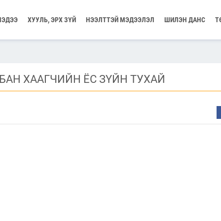
МЭДЭЭ
ХУУЛЬ, ЭРХ ЗҮЙ
НЭЭЛТТЭЙ МЭДЭЭЛЭЛ
ШИЛЭН ДАНС
Т
БАН ХААГЧИЙН ЁС ЗҮЙН ТУХАЙ