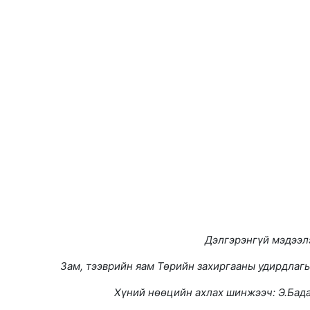
Дэлгэрэнгүй мэдээлэ
Зам, тээврийн яам Төрийн захиргааны удирдлагы
Хүний нөөцийн ахлах шинжээч: Э.Бад