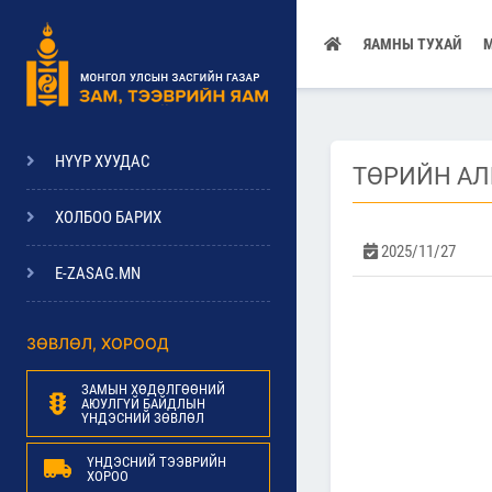
ЯАМНЫ ТУХАЙ
НҮҮР ХУУДАС
ТӨРИЙН АЛ
ХОЛБОО БАРИХ
2025/11/27
E-ZASAG.MN
ЗӨВЛӨЛ, ХОРООД
ЗАМЫН ХӨДӨЛГӨӨНИЙ
АЮУЛГҮЙ БАЙДЛЫН
ҮНДЭСНИЙ ЗӨВЛӨЛ
ҮНДЭСНИЙ ТЭЭВРИЙН
ХОРОО