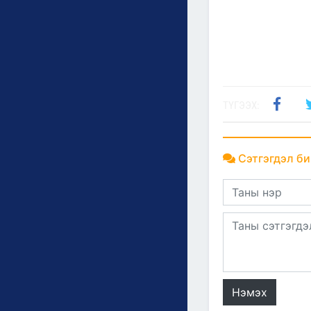
ТҮГЭЭХ:
Сэтгэгдэл би
Нэмэх