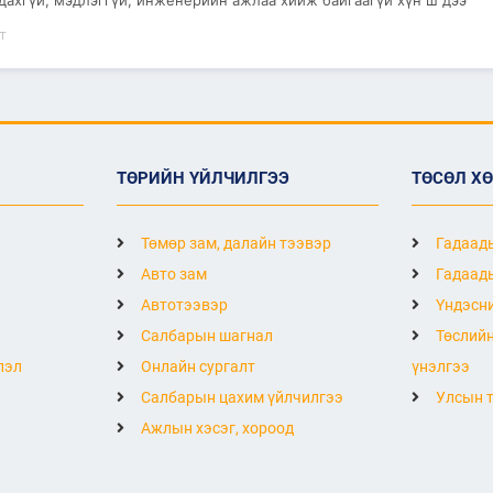
адахгүй, мэдлэггүй, инженерийн ажлаа хийж байгаагүй хүн ш дээ
т
ТӨРИЙН ҮЙЛЧИЛГЭЭ
ТӨСӨЛ Х
Төмөр зам, далайн тээвэр
Гадаады
Авто зам
Гадаады
Автотээвэр
Үндэсни
Салбарын шагнал
Төслийн
лэл
Онлайн сургалт
үнэлгээ
Салбарын цахим үйлчилгээ
Улсын т
Ажлын хэсэг, хороод