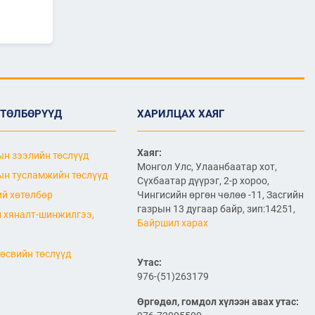
ӨРГӨТГӨЛИЙН ТӨСЛИЙН
ТАЛААР САНАЛ СОЛИЛЦЛОО
2026/06/29
Канад Улстай Агаарын
харилцааны хэлэлцээрийг
байгуулна
2026/06/29
ӨТӨЛБӨРҮҮД
ХАРИЛЦАХ ХАЯГ
ТӨРИЙН ЖИНХЭНЭ АЛБАН
ХААГЧИЙГ ШИЛЖҮҮЛЭН
Хаяг:
БОЛОН СЭЛГЭН
н зээлийн төслүүд
АЖИЛЛУУЛАХ ТУХАЙ ЗАР
Монгол Улс, Улаанбаатар хот,
н тусламжийн төслүүд
Сүхбаатар дүүрэг, 2-р хороо,
2026/06/29
й хөтөлбөр
Чингисийн өргөн чөлөө -11, Засгийн
газрын 13 дугаар байр, зип:14251,
САЙД Б.ДЭЛГЭРСАЙХАН
 хяналт-шинжилгээ,
АВТОЗАМЫН АЮУЛГҮЙ
Байршил харах
БАЙДАЛ, ТҮЛШНИЙ НӨӨЦ
БҮРДҮҮЛЭЛТ, БҮТЭЭН
өсвийн төслүүд
БАЙГУУЛАЛТЫН АЖЛЫГ
Утас:
ТАСАЛДУУЛАХГҮЙ БАЙХ ҮҮРЭГ ӨГӨВ
976-(51)263179
2026/06/29
Өргөдөл, гомдол хүлээн авах утас:
“Монгол Улсын тээврийн