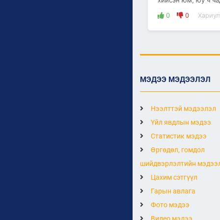
хийсэн юм, юу ч ч
0
0
Хариул
МЭДЭЭ МЭДЭЭЛЭЛ
Нээлттэй мэдээлэл
Үйл явдлын мэдээ
Статистик мэдээ
Өргөдөл, гомдол
шийдвэрлэлтийн мэдээ
Цахим сэтгүүл
Гарын авлага
Фото мэдээ
Видео мэдээ