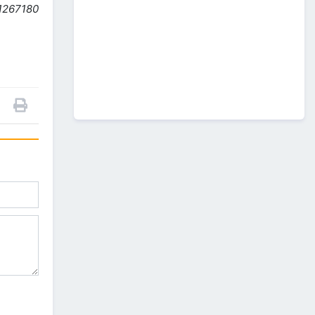
А0502: Өндөрхаан-
51267180
Чойбалсан чиглэлийн 50 км авто
замын их засварын ажлын “Байгаль
орчин, нийгмийн менежментийн
төлөвлөгөө” батлагдлаа.
2026/07/08
1
“МИАТ” ТӨХК-ийн ажилтан,
албан хаагчдыг Төрийн
дээд одон медалиар
шагналаа
2026/07/07
516 мянган удаагийн
нислэгээр 25.7 сая
зорчигч тээвэрлэж чадсан
"МИАТ" ТӨХК-ийн 70
жилийн ТҮҮХ
2026/07/07
2
Улсын болон орон нутгийн
чанартай хатуу хучилттай
авто замын сүлжээг
өргөжүүлэх ажлууд үе
шаттай хийгдсээр байна