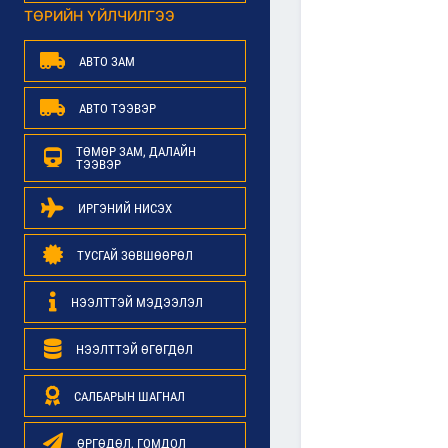
ТӨРИЙН ҮЙЛЧИЛГЭЭ
АВТО ЗАМ
АВТО ТЭЭВЭР
ТӨМӨР ЗАМ, ДАЛАЙН
ТЭЭВЭР
ИРГЭНИЙ НИСЭХ
ТУСГАЙ ЗӨВШӨӨРӨЛ
НЭЭЛТТЭЙ МЭДЭЭЛЭЛ
НЭЭЛТТЭЙ ӨГӨГДӨЛ
САЛБАРЫН ШАГНАЛ
ӨРГӨДӨЛ, ГОМДОЛ