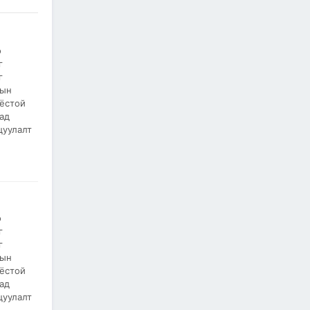
2026/07/06
"МИАТ" ТӨХК-ийн 70
жилийн ойд зориулсан
шуудангийн марк
о
хэвлэгдлээ
г
г
2026/07/06
лын
 ёстой
Монгол Улсын агаарын
тээврийн салбарын
ад
хөгжлийн ирээдүйн чиг
цуулалт
хандлагыг хамтдаа
тодорхойлж байна
2026/07/06
Нефть импортлогч
компаниудын төлөөллийг
хүлээн авч уулзлаа
о
г
2026/06/29
1
г
лын
ЗАМ, ТЭЭВРИЙН САЙД
 ёстой
Б.ДЭЛГЭРСАЙХАН ЯПОН
ад
УЛСЫН ЭЛЧИН САЙДТАЙ
цуулалт
НИСЭХ БУУДЛЫН