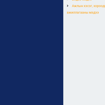
Ажлын хэсэг, хороод
ажиллагааны мэдээ