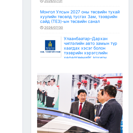
2026/07/31
Монгол Улсын 2027 оны төсвийн тухай
хуулийн төсөлд тусгах Зам, тээврийн
сайд (ТЕЗ)-ын төсвийн санал
2026/07/30
Улаанбаатар–Дархан
чиглэлийн авто замын түр
хаагдах хэсэг болон
тээврийн хэрэгслийн
хөдөлгөөнийг зохион
байгуулах түр замын маршрут
2026/07/30
Зам, тээврийн салбарын статистикийн
мэдээ /2026 оны 6 дугаар сар/
2026/07/20
Зам, тээврийн сайдын багцын улсын
төсвийн хөрөнгөөр баригдаж буй
төсөл, арга хэмжээний ажлын
гүйцэтгэл, санхүүжилтийн 2026 оны 6
дугаар сарын мэдээ
2026/07/09