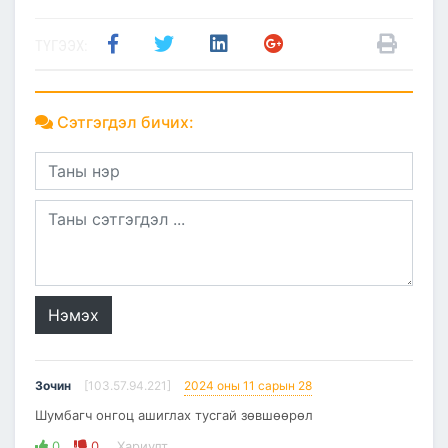
ТҮГЭЭХ:
Сэтгэгдэл бичих:
Нэмэх
Зочин
[103.57.94.221]
2024 оны 11 сарын 28
Шумбагч онгоц ашиглах тусгай зөвшөөрөл
0
0
Хариулт