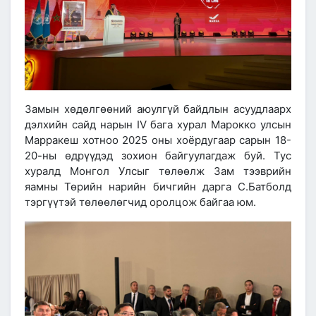
Замын хөдөлгөөний аюулгүй байдлын асуудлаарх
дэлхийн сайд нарын IV бага хурал Марокко улсын
Марракеш хотноо 2025 оны хоёрдугаар сарын 18-
20-ны өдрүүдэд зохион байгуулагдаж буй. Тус
хуралд Монгол Улсыг төлөөлж Зам тээврийн
яамны Төрийн нарийн бичгийн дарга С.Батболд
тэргүүтэй төлөөлөгчид оролцож байгаа юм.