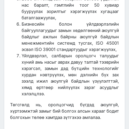
нас баралт, гэмтлийн тоог 50 хувиар
бууруулах зорилтыг хэрэгжүүлэх хугацааг
баталгаажуулах,
Бизнесийн болон үйлдвэрлэлийн
байгууллагуудыг замын хөдөлгөөний аюулгүй
байдлыг ажлын байрны аюулгүй байдлын
менежментийн системд тусгах, ISO 45001
эсвэл ISO 39001 стандартуудыг хэрэгжүүлэх,
Үйлдвэрлэл, салбарын оролцогч талуудыг
хүний амь насыг аврах давуу талтай тээврийн
хэрэгсэл, замын дэд бүтцийн технологийг
хурдан нэвтрүүлэх, мөн дэлхийн бүх зах
зээлд ижил аюулгүй байдлын үзүүлэлттэй,
хямд өртгөөр нийлүүлэх зэрэг асуудлыг
хэлэлцлээ.
Төгсгөлд нь, оролцогчид бүгдэд аюулгүй,
хүртээмжтэй замыг бий болгох алсын харааг бодит
болгохын төлөө хамтдаа зүтгэхээ амлалаа.