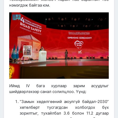
нэмэгдэж байгаа юм.
Иймд IV бага хурлаар зарим асуудлыг
шийдвэрлэхээр санал солилцлоо. Үүнд:
“Замын хөдөлгөөний аюулгүй байдал-2030”
хөтөлбөрт тусгагдсан холбогдох бүх
зорилтыг, тухайлбал 3.6 болон 11.2 дугаар