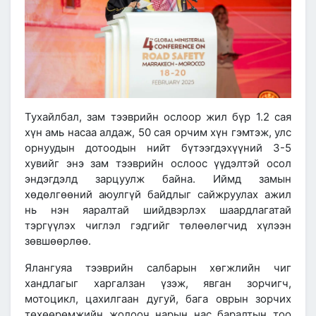
Тухайлбал, зам тээврийн ослоор жил бүр 1.2 сая
хүн амь насаа алдаж, 50 сая орчим хүн гэмтэж, улс
орнуудын дотоодын нийт бүтээгдэхүүний 3-5
хувийг энэ зам тээврийн ослоос үүдэлтэй осол
эндэгдэлд зарцуулж байна. Иймд замын
хөдөлгөөний аюулгүй байдлыг сайжруулах ажил
нь нэн яаралтай шийдвэрлэх шаардлагатай
тэргүүлэх чиглэл гэдгийг төлөөлөгчид хүлээн
зөвшөөрлөө.
Ялангуяа тээврийн салбарын хөгжлийн чиг
хандлагыг харгалзан үзэж, явган зорчигч,
мотоцикл, цахилгаан дугуй, бага оврын зорчих
төхөөрөмжийн жолооч нарын нас баралтын тоо