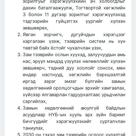
зорилтуыг хэрэгжүүлэхийн ач холбогдлыг
дахин баталгаажуулж, Тогтвортой хөгжлийн
3 болон 11 дүгээр зорилтыг хэрэгжүүлэхэд
тэдгээрийн гүйцэтгэх үүргийг хүлээн
зөвшөөрөх,
Явган зорчигч, дугуйчдын хэрэгцээг
харгалзан үзэж, тээврийн систем нь хүн
төвтэй байх ёстойг чухалчлан үзэх,
Зам тээврийн ослын хүүхэд, залуучуудын амь
нас, эрүүл мэндэд үзүүлэх нөлөөллийг хүлээн
зөвшөөрч, тэдний дуу хоолойг сонсох, мөн
өндөр настнууд, хөгжлийн бэрхшээлтэй
иргэд зэрэг эмзэг бүлгийн замын
хөдөлгөөний оролцогчдын эрхийг хамгаалах,
хүйсээр ялгаварлан гадуурхалтаас урьдчилан
сэргийлэх,
Замын хөдөлгөөний аюулгүй байдлын
асуудлаар НҮБ-ын хууль эрх зүйн баримт
бичгүүдийг хэрэгжүүлэхийг сурталчлан
таниулах,
2030 он гэхэд зам тээврийн ослоос үүдэлтэй