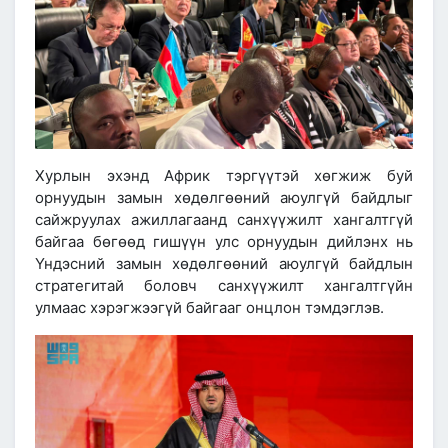
Хурлын эхэнд Африк тэргүүтэй хөгжиж буй
орнуудын замын хөдөлгөөний аюулгүй байдлыг
сайжруулах ажиллагаанд санхүүжилт хангалтгүй
байгаа бөгөөд гишүүн улс орнуудын дийлэнх нь
Үндэсний замын хөдөлгөөний аюулгүй байдлын
стратегитай боловч санхүүжилт хангалтгүйн
улмаас хэрэгжээгүй байгааг онцлон тэмдэглэв.